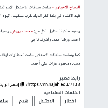
النجاح الإخباري -
سلّمت سلطات الاحتلال الإسرائيل
قيد الانشاء في بلدة كفر الديك غرب سلفيت، اليوم الث
وتعود ملكية المنازل لكل من:
محمد درويش
، وضياء
أحمد، ورضا حمد، وأشرف ناجي.
كما وسلمت سلطات الاحتلال سلمت اخطارات لوقف ال
ذيب، ومحمود عزات علي أحمد.
رابط قصير
https://nn.najah.edu/713B/
إنسخ الرابط
الكلمات المفتاحية
اخطار
الاحتلال
هدم
سلف