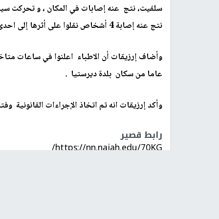
سلفيت، نتج عنه إصابات في المكان ، و تحركت سيار
نتج عنه إصابة 4 أشخاص نقلوا على أثرها إلى احدى مستشفيات مدينة نابلس لتلقي العلاج .
عاما من سكان بلدة ديرستيا .
وأكد إرزيقات انه تم اتخاذ الإجراءات القانونية وفت
رابط قصير
https://nn.najah.edu/70KG/
الكلمات المفتاحية
حادث سير
سلفيت
الشرطة ال