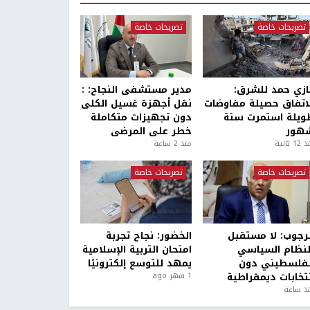
تصريحات خاصة
تصريحات خاصة
ازي حمد للشرق:
مدير مستشفى النجاح: :
لاتفاق حصيلة مفاوضات
نقل أجهزة غسيل الكلى
ويلة استمرت ستة
دون تجهيزات متكاملة
هور
خطر على المرضى
1 ثانية
منذ 2 ساعة
تصريحات خاصة
تصريحات خاصة
لرجوب: لا مستقبل
الخضور: نجاح تجربة
لنظام السياسي
امتحان التربية الإسلامية
لفلسطيني دون
يمهد للتوسع إلكترونيًا
نتخابات ديمقراطية
1 شهر ago
ذ ساعة