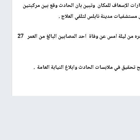
ات الإسعاف للمكان وتبين بان الحادث وقع بين مركبتين
وأضاف إرزيقات أن الاطباء اعلنوا في ساعات متاخره من ليلة امس عن وفاة احد المصابين البالغ من العمر 27
ح تحقيق في ملابسات الحادث وابلاغ النيابة العامة .
فلسطينية
وفاة شاب
اصابات