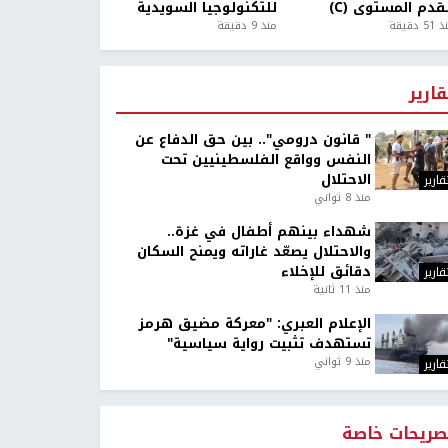
قدم المستوى (C)
للتكنولوجيا السويدية
5 دقيقة
منذ 9 دقيقة
قارير
" قانون درومي".. بين حق الدفاع عن
النفس وواقع الفلسطينيين تحت
الاحتلال
قارير
منذ 8 ثواني
شهداء بينهم أطفال في غزة..
والاحتلال يصعّد غاراته ويمنح السكان
دقائق للإخلاء
قارير
منذ 11 ثانية
الإعلام العبري: "معركة مضيق هرمز
تستهدف تثبيت رواية سياسية"
منذ 9 ثواني
قارير
صريحات خاصة