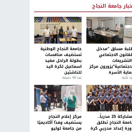
خبار جامعة النجاح
لبة مساق "مدخل
جامعة النجاح الوطنية
لقانون الاجتماعي
تستضيف منافسات
التشريعات
بطولة الراحل مفيد
لاجتماعية"يزورون مركز
اسماعيل لكرة اليد
ماية الأسرة
للناشئين
ذ ثانية
منذ 48 دقيقة
بمشاركة 25 مدرباً..
مركز إعلام النجاح
امعة النجاح تطلق
يستضيف وفدًا أكاديميًا
ورة إعداد مدربي كرة
من جامعة لوليو