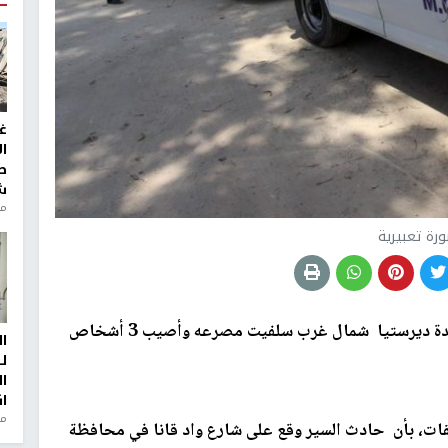
غ
ا
ط
ش
منذ 2
رة تعبيرية
لقي شخص من سكان بلدة ديرستيا شمال غرب سلفيت مصرعه وأصيب 3 أشخاص
ا
ل
ا
ا
من
يقات، بأن حادث السير وقع على شارع واد قانا في محافظة