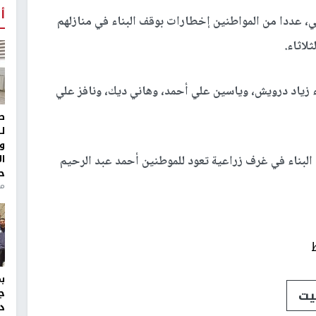
أ
ي، عددا من المواطنين إخطارات بوقف البناء في منازلهم
لاثاء.
 زياد درويش، وياسين علي أحمد، وهاني ديك، ونافز علي
ط
ل
و
ا
بناء في غرف زراعية تعود للموطنين أحمد عبد الرحيم
ح
من
يت
ج
د