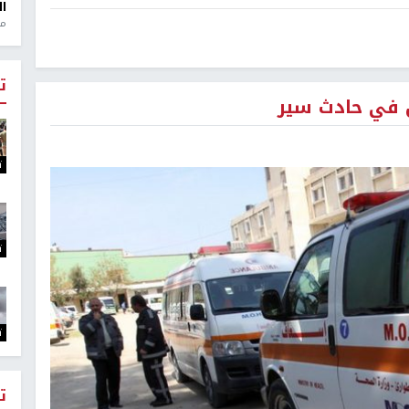
ال
منذ 1
ت
ت
ت
ت
ت