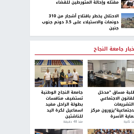
مقتله وإحالة المتورطين للقضاء
الاحتلال يخطر باقتلاع أشجار من 310
دونمات والاستيلاء على 3.5 دونم جنوب
جنين
خبار جامعة النجاح
لبة مساق "مدخل
جامعة النجاح الوطنية
لقانون الاجتماعي
تستضيف منافسات
التشريعات
بطولة الراحل مفيد
لاجتماعية"يزورون مركز
اسماعيل لكرة اليد
ماية الأسرة
للناشئين
ذ ثانية
منذ 48 دقيقة