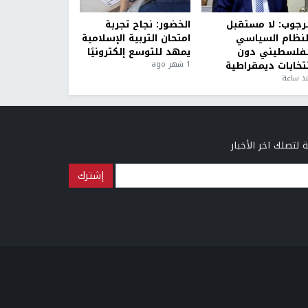
لرجوب: لا مستقبل
الخضور: نجاح تجربة
لنظام السياسي
امتحان التربية الإسلامية
لفلسطيني دون
يمهد للتوسع إلكترونيًا
نتخابات ديمقراطية
1 شهر ago
ذ ساعة