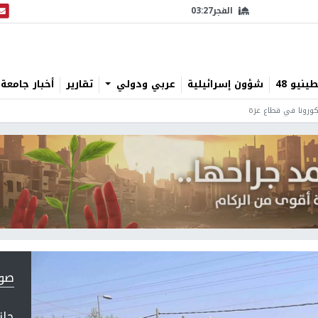
الفجر
03:27
البث
نيو 48
شؤون إسرائيلية
عربي ودولي
تقارير
أخبار جامعة 
ورونا في قطاع غزة
صورة 1
جان