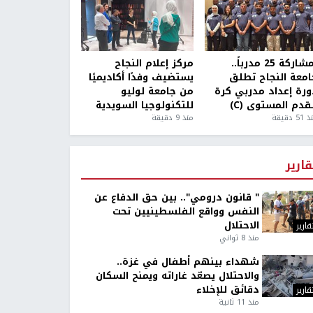
بمشاركة 25 مدرباً..
مركز إعلام النجاح
امعة النجاح تطلق
يستضيف وفدًا أكاديميًا
ورة إعداد مدربي كرة
من جامعة لوليو
قدم المستوى (C)
للتكنولوجيا السويدية
5 دقيقة
منذ 9 دقيقة
قارير
" قانون درومي".. بين حق الدفاع عن
النفس وواقع الفلسطينيين تحت
الاحتلال
قارير
منذ 8 ثواني
شهداء بينهم أطفال في غزة..
والاحتلال يصعّد غاراته ويمنح السكان
دقائق للإخلاء
قارير
منذ 11 ثانية