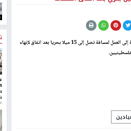
ت
ت
غ
ا
ط
التالي
ش
منذ 2
Image 1 o