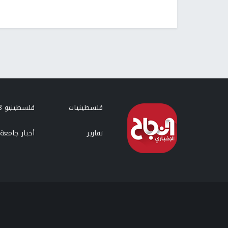
عودة الصيادين للعمل لمسافة 15 ميل بحري بعد اتفاق ال
نابلس -
النجاح الإخباري -
التصعيد المستمر منذ أسابيع بين دولة الاحتلال وا
المصدر:apa
رابط قصير
https://nn.najah.edu/71HF/
الكلمات المفتاحية