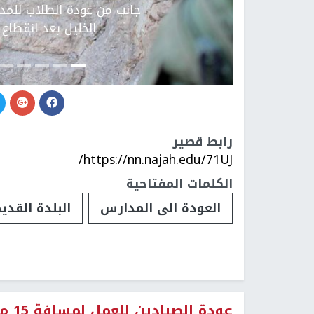
جانب من عودة الطلاب للمد
الخليل بعد انقطاع
رابط قصير
https://nn.najah.edu/71UJ/
الكلمات المفتاحية
العودة الى المدارس
البلدة القدي
عودة الصيادين للعمل لمسافة 15 ميل بحري بعد اتفاق التهدئة