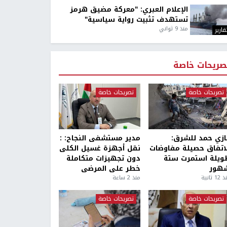
الإعلام العبري: "معركة مضيق هرمز
تستهدف تثبيت رواية سياسية"
منذ 9 ثواني
قارير
صريحات خاصة
تصريحات خاصة
تصريحات خاصة
ازي حمد للشرق:
مدير مستشفى النجاح: :
لاتفاق حصيلة مفاوضات
نقل أجهزة غسيل الكلى
ويلة استمرت ستة
دون تجهيزات متكاملة
هور
خطر على المرضى
1 ثانية
منذ 2 ساعة
تصريحات خاصة
تصريحات خاصة