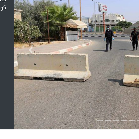
كور
التالي