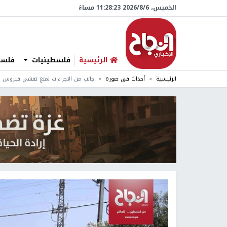
الخميس، 6/‏8/‏2026 11:28:24 مساءً
الرئيسية
فلسطينيات
فلسطي
الرئيسية
أحداث في صورة
جانب من الاجراءات لمنع تفشي فيروس ك