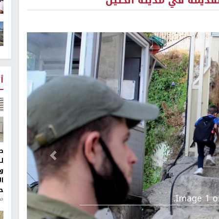
قديمة في مدينة الخليل
أ
ط
التالي
ل
و
ا
ح
Image 1 of
من