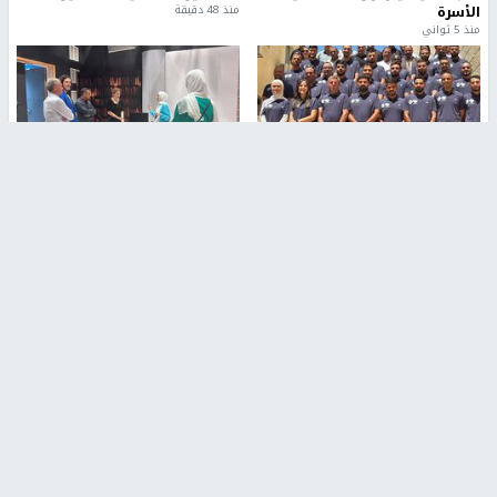
الأسرة
منذ 48 دقيقة
منذ 5 ثواني
بمشاركة 25 مدرباً.. جامعة النجاح
مركز إعلام النجاح يستضيف وفدًا
تطلق دورة إعداد مدربي كرة
أكاديميًا من جامعة لوليو
القدم المستوى (C)
للتكنولوجيا السويدية
منذ 51 دقيقة
منذ 10 دقيقة
تقارير
" قانون درومي".. بين حق الدفاع عن النفس وواقع
الفلسطينيين تحت الاحتلال
6 أيام، 17 ساعة ago
تقارير
شهداء بينهم أطفال في غزة.. والاحتلال يصعّد
غاراته ويمنح السكان دقائق للإخلاء
2 أسبوعين ago
تقارير