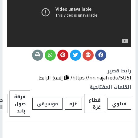
رابط قصير
https://nn.najah.edu/5U5I/
إنسخ الرابط
الكلمات المفتاحية
فرقة
قطاع
ص
فتاوي
غزة
موسيقى
صول
غزة
ال
باند