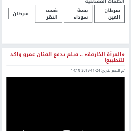
الكلمات المفتاحية
سرطان
بقعة
ضعف
سرطان
العين
سوداء
النظر
«المرأة الخارقة» .. فيلم يدفع الفنان عمرو واكد
للتطبيع!
تم النشر بتاريخ:
2019-11-24 14:18