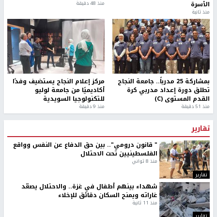
الأسرة
منذ 48 دقيقة
منذ ثانية
بمشاركة 25 مدرباً.. جامعة النجاح
مركز إعلام النجاح يستضيف وفدًا
تطلق دورة إعداد مدربي كرة
أكاديميًا من جامعة لوليو
القدم المستوى (C)
للتكنولوجيا السويدية
منذ 51 دقيقة
منذ 9 دقيقة
تقارير
" قانون درومي".. بين حق الدفاع عن النفس وواقع
الفلسطينيين تحت الاحتلال
منذ 8 ثواني
تقارير
شهداء بينهم أطفال في غزة.. والاحتلال يصعّد
غاراته ويمنح السكان دقائق للإخلاء
منذ 11 ثانية
تقارير