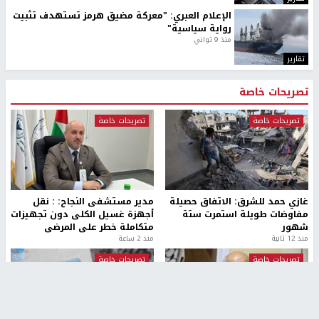
الإعلام العبري: "معركة مضيق هرمز تستهدف تثبيت
رواية سياسية"
منذ 9 ثواني
تقارير
تصريحات خاصة
تصريحات خاصة
تصريحات خاصة
غازي حمد للشرق: الاتفاق حصيلة
مدير مستشفى النجاح: : نقل
مفاوضات طويلة استمرت ستة
أجهزة غسيل الكلى دون تجهيزات
شهور
متكاملة خطر على المرضى
منذ 12 ثانية
منذ 2 ساعة
تصريحات خاصة
تصريحات خاصة