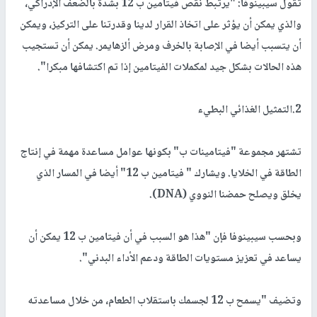
تقول سيبينوفا: "يرتبط نقص فيتامين ب 12 بشدة بالضعف الإدراكي،
والذي يمكن أن يؤثر على اتخاذ القرار لدينا وقدرتنا على التركيز، ويمكن
أن يتسبب أيضا في الإصابة بالخرف ومرض ألزهايمر. يمكن أن تستجيب
هذه الحالات بشكل جيد لمكملات الفيتامين إذا تم اكتشافها مبكرا".
2.التمثيل الغذائي البطيء
تشتهر مجموعة "فيتامينات ب" بكونها عوامل مساعدة مهمة في إنتاج
الطاقة في الخلايا. ويشارك " فيتامين ب 12" أيضا في المسار الذي
يخلق ويصلح حمضنا النووي (DNA).
وبحسب سيبينوفا فإن "هذا هو السبب في أن فيتامين ب 12 يمكن أن
يساعد في تعزيز مستويات الطاقة ودعم الأداء البدني".
وتضيف "يسمح ب 12 لجسمك باستقلاب الطعام، من خلال مساعدته