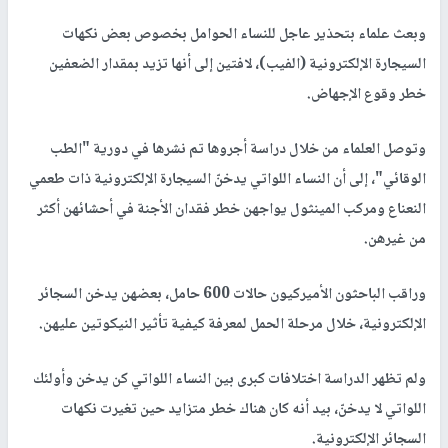
وبعث علماء بتحذير عاجل للنساء الحوامل بخصوص بعض نكهات
السيجارة الإلكترونية (الفيب)، لافتين إلى أنها تزيد بمقدار الضعفين
خطر وقوع الإجهاض.
وتوصل العلماء من خلال دراسة أجروها تم نشرها في دورية "الطب
الوقائي"، إلى أن النساء اللواتي يدخنّ السيجارة الإلكترونية ذات طعمي
النعناع ومركب المينثول يواجهن خطر فقدان الأجنة في أحشائهن أكثر
من غيرهن.
وراقب الباحثون الأميركيون حالات 600 حامل، بعضهن يدخن السجائر
الإلكترونية، خلال مرحلة الحمل لمعرفة كيفية تأثير النيكوتين عليهن.
ولم تظهر الدراسة اختلافات كبرى بين النساء اللواتي كن يدخن وأولئك
اللواتي لا يدخنّ، بيد أنه كان هناك خطر متزايد حين تغيرت نكهات
السجائر الإلكترونية.