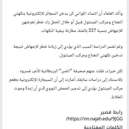
وأكد العلماء أن النساء اللواتي كن يدخن السجائر الإلكترونية بنكهتي
النعناع ومركب المينثول قبيل أو خلال الحمل زاد خطر تعرضهن
للإجهاض بنسبة 227 بالمئة، مقارنة ببقية النكهات.
ولم تفسر الدراسة السبب الذي يؤدي إلى زيادة خطر الإجهاض نتيجة
تدخين نكهتي النعناع ومركب المينثول.
لكن خبراء، نقلت عنهم صحيفة "الصن" البريطانية الأمر، فسروه
بالاستناد إلى دراسات سابقة، أشارت إلى أن السيجارة الإلكترونية بطعم
مركب المينثول يؤدي إلى تدمير الحمض النووي (دي أن إيه) وموت
الخلايا.
رابط قصير
https://nn.najah.edu/9JGG/
الكلمات المفتاحية