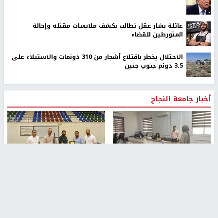
عائلة بشار عقل تطالب بكشف ملابسات مقتله وإحالة
المتورطين للقضاء
الاحتلال يخطر باقتلاع أشجار من 310 دونمات والاستيلاء على
3.5 دونم جنوب جنين
أخبار جامعة النجاح
طلبة مساق "مدخل للقانون
جامعة النجاح الوطنية تستضيف
الاجتماعي والتشريعات
منافسات بطولة الراحل مفيد
الاجتماعية"يزورون مركز حماية
اسماعيل لكرة اليد للناشئين
الأسرة
منذ 48 دقيقة
منذ ثانية