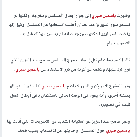
وظهرت
ياسمين صبري
إلى جوار أبطال المسلسل ومخرجه، ولكنها لم
تستمر سوى لشهر واحد، بعد أن أعلنت انسحابها من المسلسل، وقيل إنها
رفضت السيناريو المكتوب ووجدت أنه لن يناسبها، وذلك قبل بدء
التصوير بأيام.
تلك التصريحات لم تنل إعجاب مخرج المسلسل سامح عبد العزيز، الذي
قرر الرد عليها، وكشف عن كونه من قرر الاستغناء عن
ياسمين صبري
.
وبرر المخرج الأمر بكون الدور لا يلائم
ياسمين صبري
لذلك قرر استبدالها
بممثلة أخرى، وأنه يقوم في الوقت الحالي باستكمال باقي أبطال العمل
للبدء في تصويره.
وعبر سامح عبد العزيز عن استيائه الشديد من التصريحات التي أدلت بها
ياسمين صبري
حول المسلسل، وحديثها عن الانسحاب بسبب ضعف