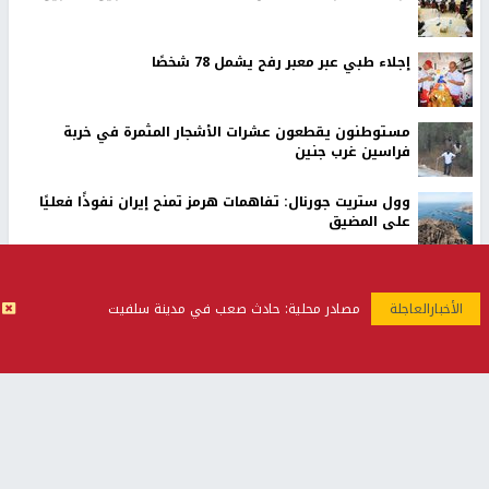
إجلاء طبي عبر معبر رفح يشمل 78 شخصًا
مستوطنون يقطعون عشرات الأشجار المثمرة في خربة
فراسين غرب جنين
وول ستريت جورنال: تفاهمات هرمز تمنح إيران نفوذًا فعليًا
على المضيق
73,386 شهيدًا و174,250 مصابًا منذ بدء العدوان على قطاع
غزة
مصادر محلية: حادث صعب في مدينة سلفيت
أخبار جامعة النجاح