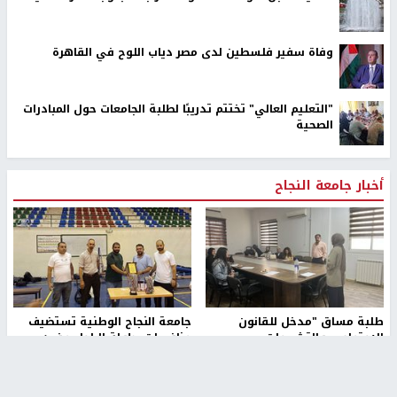
وفاة سفير فلسطين لدى مصر دياب اللوح في القاهرة
"التعليم العالي" تختتم تدريبًا لطلبة الجامعات حول المبادرات
الصحية
أخبار جامعة النجاح
طلبة مساق "مدخل للقانون
جامعة النجاح الوطنية تستضيف
الاجتماعي والتشريعات
منافسات بطولة الراحل مفيد
الاجتماعية"يزورون مركز حماية
اسماعيل لكرة اليد للناشئين
الأسرة
منذ 48 دقيقة
منذ ثانية