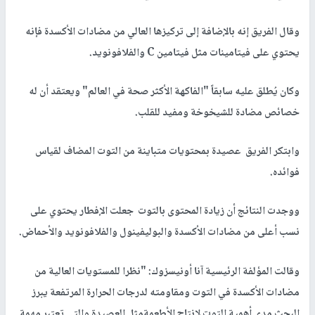
وقال الفريق إنه بالإضافة إلى تركيزها العالي من مضادات الأكسدة فإنه
يحتوي على فيتامينات مثل فيتامين C والفلافونويد.
وكان يُطلق عليه سابقاً "الفاكهة الأكثر صحة في العالم" ويعتقد أن له
خصائص مضادة للشيخوخة ومفيد للقلب.
وابتكر الفريق عصيدة بمحتويات متباينة من التوت المضاف لقياس
فوائده.
ووجدت النتائج أن زيادة المحتوى بالتوت جعلت الإفطار يحتوي على
نسب أعلى من مضادات الأكسدة والبوليفينول والفلافونويد والأحماض.
وقالت المؤلفة الرئيسية آنا أونيسزوك: "نظرا للمستويات العالية من
مضادات الأكسدة في التوت ومقاومته لدرجات الحرارة المرتفعة يبرز
البحث مدى أهمية التوت لإنتاج الأطعمةمثل العصيدة والتي تعتبر مهمة