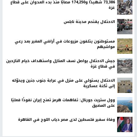
73,386 شهيدًا و174,250 مصابًا منذ بدء العدوان على قطاع
غزة
الاحتلال يقتحم مدينة نابلس
مستوطنون يتلفون مزروعات في أراضي المغير بعد رعي
مواشيهم
جيش الاحتلال يواصل نسف المنازل واستهداف خيام النازحين
في قطاع غزة
الاحتلال يستولي على منزل في عرابة جنوب جنين ويحوّله
إلى ثكنة عسكرية
وول ستريت جورنال: تفاهمات هرمز تمنح إيران نفوذًا فعليًا
على المضيق
وفاة سفير فلسطين لدى مصر دياب اللوح في القاهرة