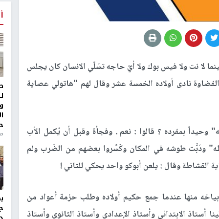
أ
نما لا نت ولا فيس بوك ولا أيّ حاجه تسَلّي الانسان كان يجلس
الفضاوة نادى أولاده الخمسة عشر وقال لهم "هاتولي عصاية
ط
ل
و
ا
ح
حيداً بمفرده ؟ قالوا : نعم . وفجأة وقبل أن يُكمل الأب
من
 ودَبَّت طوشه في المكان وكَسَّروا بعضهم من الضّرب ولم
ة القشاطة وقال : يلعن أبوكو واحد يحكي للتاني !
 بياخه منها عندما جمع حكيم أولاده وطلب حزمة أعواد من
ج
ينا أستاذ الابتدائي وأستاذ الإعدادي وأستاذ الثانوي وأستاذ
د