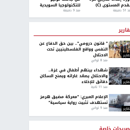
قدم المستوى (C)
للتكنولوجيا السويدية
5 دقيقة
منذ 9 دقيقة
قارير
" قانون درومي".. بين حق الدفاع عن
النفس وواقع الفلسطينيين تحت
الاحتلال
قارير
منذ 8 ثواني
شهداء بينهم أطفال في غزة..
والاحتلال يصعّد غاراته ويمنح السكان
دقائق للإخلاء
قارير
منذ 11 ثانية
الإعلام العبري: "معركة مضيق هرمز
تستهدف تثبيت رواية سياسية"
منذ 9 ثواني
قارير
صريحات خاصة