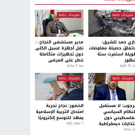
تصريحات خاصة
تصريحات خاصة
ازي حمد للشرق:
مدير مستشفى النجاح: :
لاتفاق حصيلة مفاوضات
نقل أجهزة غسيل الكلى
ويلة استمرت ستة
دون تجهيزات متكاملة
هور
خطر على المرضى
1 ثانية
منذ 2 ساعة
تصريحات خاصة
تصريحات خاصة
لرجوب: لا مستقبل
الخضور: نجاح تجربة
لنظام السياسي
امتحان التربية الإسلامية
لفلسطيني دون
يمهد للتوسع إلكترونيًا
نتخابات ديمقراطية
1 شهر ago
ذ ساعة