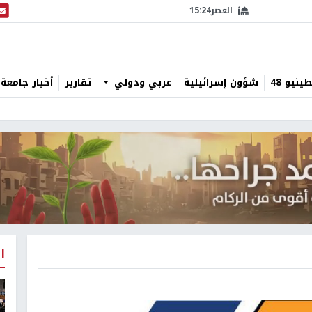
العصر
15:24
البث
نيو 48
شؤون إسرائيلية
عربي ودولي
تقارير
أخبار جامعة 
ا