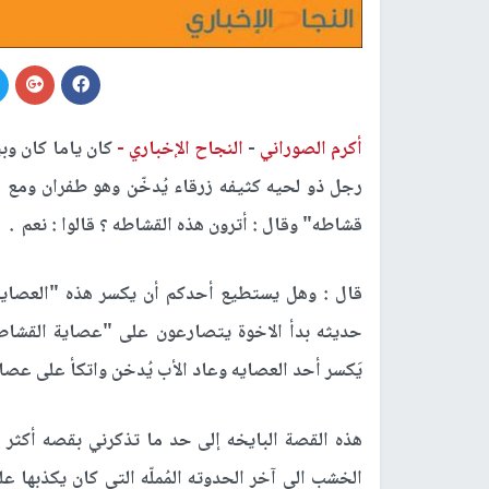
أكرم الصوراني
-
النجاح الإخباري -
كان ياما كان وبي
رجل ذو لحيه كثيفه زرقاء يُدخّن وهو طفران ومع 
قشاطه" وقال : أترون هذه القشاطه ؟ قالوا : نعم .
قال : وهل يستطيع أحدكم أن يكسر هذه "العصايه" و
حديثه بدأ الاخوة يتصارعون على "عصاية القشاطه"
يَكسر أحد العصايه وعاد الأب يُدخن واتكأ على عصاي
هذه القصة البايخه إلى حد ما تذكرني بقصه أكثر
الخشب الى آخر الحدوته المُملّه التي كان يكذبها عل