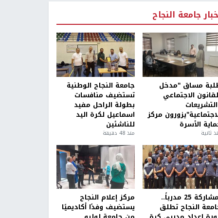
خبار جامعة النجاح
لبة مساق "مدخل
جامعة النجاح الوطنية
لقانون الاجتماعي
تستضيف منافسات
التشريعات
بطولة الراحل مفيد
لاجتماعية"يزورون مركز
اسماعيل لكرة اليد
ماية الأسرة
للناشئين
ذ ثانية
منذ 48 دقيقة
بمشاركة 25 مدرباً..
مركز إعلام النجاح
امعة النجاح تطلق
يستضيف وفدًا أكاديميًا
ورة إعداد مدربي كرة
من جامعة لوليو