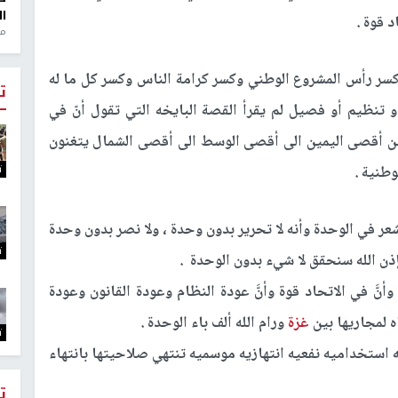
ال
 قوة .
منذ 1
كسر رأس المشروع الوطني وكسر كرامة الناس وكسر كل ما له
ت
 تنظيم أو فصيل لم يقرأ القصة البايخه التي تقول أنّ في
من أقصى اليمين الى أقصى الوسط الى أقصى الشمال يتغنون
ت
طنية .
ر في الوحدة وأنه لا تحرير بدون وحدة ، ولا نصر بدون وحدة
ت
بإذن الله سنحقق لا شيء بدون الوحدة .
َّ في الاتحاد قوة وأنَّ عودة النظام وعودة القانون وعودة
ه لمجاريها بين
غزة
ورام الله ألف باء الوحدة .
ت
استخداميه نفعيه انتهازيه موسميه تنتهي صلاحيتها بانتهاء
ت