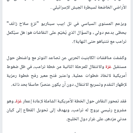
الأراضي الخاضعة لسيطرة الجيش الإسرائيلي .
ويزعم المستوى السياسي في تل ابيب سيناريو "نزع سلاح زائف"
يحظى بدعم دولي ، والسؤال الذي يُخيّم على النقاشات هو: هل سيُكمل
ترامب مع نتنياهو حتى النهاية؟.
وكشفت مناقشات الكابنيت الحربي عن تصاعد التوتر مع واشنطن حول
مستقبل
غزة
والانتقال للمرحلة الثانية من خطة ترامب، في ظل ضغوط
أمريكية لاتخاذ خطوات عملية. واعتبر فتح معبر رفح خطوة رمزية
لإظهار التقدم وتسريع الانتقال، دون أن يكون عنصرًا حاسمًا بحد ذاته.
فقد تمحور النقاش حول الخطة الأمريكية الشاملة لإعادة إعمار
غزة
، وهو
مشروع رئيسي يروج له ترامب، ويهدف إلى تحويل القطاع إلى كيان
مدني مزدهر، على غرار دول الخليج.