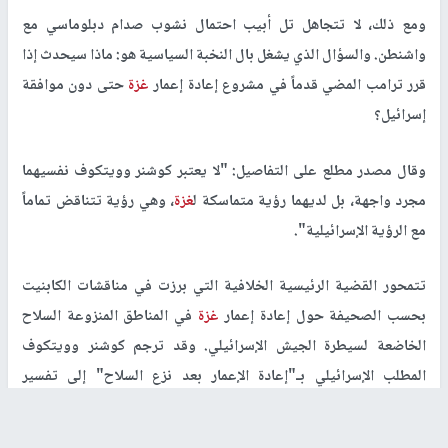
ومع ذلك، لا تتجاهل تل أبيب احتمال نشوب صدام دبلوماسي مع
واشنطن. والسؤال الذي يشغل بال النخبة السياسية هو: ماذا سيحدث إذا
قرر ترامب المضي قدماً في مشروع إعادة إعمار
غزة
حتى دون موافقة
إسرائيل؟
وقال مصدر مطلع على التفاصيل: "لا يعتبر كوشنر وويتكوف نفسيهما
مجرد واجهة، بل لديهما رؤية متماسكة ل
غزة
، وهي رؤية تتناقض تماماً
مع الرؤية الإسرائيلية".
تتمحور القضية الرئيسية الخلافية التي برزت في مناقشات الكابنيت
بحسب الصحيفة حول إعادة إعمار
غزة
في المناطق المنزوعة السلاح
الخاضعة لسيطرة الجيش الإسرائيلي. وقد ترجم كوشنر وويتكوف
المطلب الإسرائيلي بـ"إعادة الإعمار بعد نزع السلاح" إلى تفسير
جغرافي، أي البدء بإعادة الإعمار في أجزاء القطاع الخاضعة للسيطرة
الإسرائيلية.