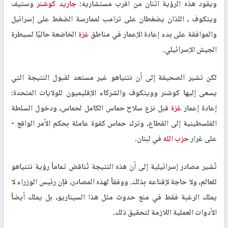
ويقود هذه الرؤية اثنان من أقرب مستشاريه:
جاريد كوشنر
وستيف
ويتكوف ، اللذان يضغطان على ترامب لممارسة الضغط على إسرائيل
والموافقة على بدء إعادة الإعمار في مناطق
غزة
الخاضعة حاليًا لسيطرة
الجيش الإسرائيلي.
لكن تشير الصحيفة إلى أن نتنياهو غير مستعد لقبول النتيجة التي
يسعى إليها كوشنر وويتكوف والشركاء الإقليميون للولايات المتحدة:
إعادة إعمار
غزة
قبل نزع سلاح حماس الكامل لحماس، ودخول السلطة
الفلسطينية إلى القطاع، وترك حماس كقوة عاملة بحكم الأمر الواقع -
على غرار
حزب الله
في لبنان.
تُشير مصادر إسرائيلية إلى أن هذه النتيجة تُناقض تماماً رؤية نتنياهو
للعالم، ولا حاجة لإقناعه بذلك. ووفقاً لهذه المصادر، فإن رئيس الوزراء لا
يملك الرغبة فقط في منع حدوث مثل هذا السيناريو، بل يملك أيضاً
الأدوات العملية اللازمة لتحقيق ذلك.