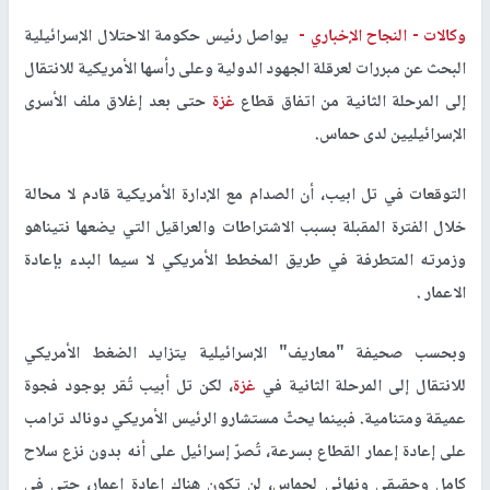
وكالات -
النجاح الإخباري -
يواصل رئيس حكومة الاحتلال الإسرائيلية
البحث عن مبررات لعرقلة الجهود الدولية وعلى رأسها الأمريكية للانتقال
إلى المرحلة الثانية من اتفاق قطاع
غزة
حتى بعد إغلاق ملف الأسرى
الإسرائيليين لدى حماس.
التوقعات في تل ابيب، أن الصدام مع الإدارة الأمريكية قادم لا محالة
خلال الفترة المقبلة بسبب الاشتراطات والعراقيل التي يضعها نتيناهو
وزمرته المتطرفة في طريق المخطط الأمريكي لا سيما البدء بإعادة
الاعمار .
وبحسب صحيفة "معاريف" الإسرائيلية يتزايد الضغط الأمريكي
للانتقال إلى المرحلة الثانية في
غزة
، لكن تل أبيب تُقر بوجود فجوة
عميقة ومتنامية. فبينما يحثّ مستشارو الرئيس الأمريكي دونالد ترامب
على إعادة إعمار القطاع بسرعة، تُصرّ إسرائيل على أنه بدون نزع سلاح
كامل وحقيقي ونهائي لحماس، لن تكون هناك إعادة إعمار، حتى في