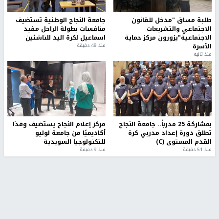
طلبة مساق "مدخل للقانون
جامعة النجاح الوطنية تستضيف
الاجتماعي والتشريعات
منافسات بطولة الراحل مفيد
الاجتماعية"يزورون مركز حماية
اسماعيل لكرة اليد للناشئين
الأسرة
منذ 48 دقيقة
منذ ثانية
بمشاركة 25 مدرباً.. جامعة النجاح
مركز إعلام النجاح يستضيف وفدًا
تطلق دورة إعداد مدربي كرة
أكاديميًا من جامعة لوليو
القدم المستوى (C)
للتكنولوجيا السويدية
منذ 51 دقيقة
منذ 9 دقيقة
تقارير
" قانون درومي".. بين حق الدفاع عن النفس وواقع
الفلسطينيين تحت الاحتلال
منذ 8 ثواني
تقارير