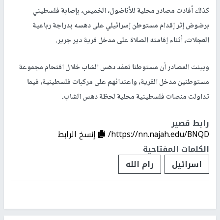
كذلك أفادت مصادر محلية للأناضول، الخميس، بإصابة فلسطيني
برضوض إثر إقدام مستوطن إسرائيلي على دهسه بدراجة رباعية
العجلات، أثناء إقامته الصلاة على مدخل قرية دير جرير.
وبينت المصادر أن مستوطنا تعمّد دهس الشاب خلال اقتحام مجموعة
مستوطنين مدخل القرية، واعتدائهم على مركبات فلسطينية، فيما
تداولت منصات فلسطينية محلية لحظة دهس الشاب.
رابط قصير
https://nn.najah.edu/BNQD/
إنسخ الرابط
الكلمات المفتاحية
اسرائيل
رام الله