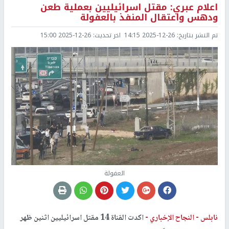
اعلام عبري: مقتل اسرائيليين بعملية طعن
ودهس واعتقال المنفذ بالعفولة
تم النشر بتاريخ:
2025-12-26 14:15
اخر تحديث:
2025-12-26 15:00
العفولة
نابلس -
النجاح الإخباري -
اكدت القناة 14 مقتل اسرائيليين اثنين ظهر