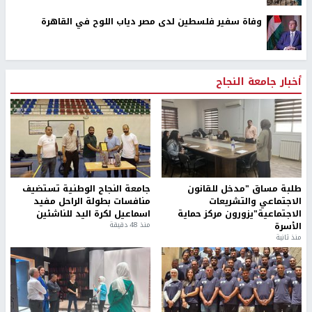
وفاة سفير فلسطين لدى مصر دياب اللوح في القاهرة
أخبار جامعة النجاح
طلبة مساق "مدخل للقانون
جامعة النجاح الوطنية تستضيف
الاجتماعي والتشريعات
منافسات بطولة الراحل مفيد
الاجتماعية"يزورون مركز حماية
اسماعيل لكرة اليد للناشئين
الأسرة
منذ 48 دقيقة
منذ ثانية