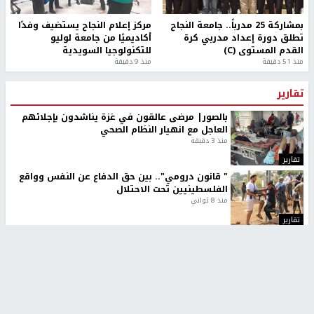
بمشاركة 25 مدرباً.. جامعة النجاح
مركز إعلام النجاح يستضيف وفدًا
تطلق دورة إعداد مدربي كرة
أكاديميًا من جامعة لوليو
القدم المستوى (C)
للتكنولوجيا السويدية
منذ 51 دقيقة
منذ 9 دقيقة
تقارير
بالصور| مرضى عالقون في غزة يناشدون بإجلائهم
العاجل مع انهيار النظام الصحي
منذ 3 دقيقة
تقارير
" قانون درومي".. بين حق الدفاع عن النفس وواقع
الفلسطينيين تحت الاحتلال
منذ 8 ثواني
تقارير
شهداء بينهم أطفال في غزة.. والاحتلال يصعّد
غاراته ويمنح السكان دقائق للإخلاء
منذ 11 ثانية
تقارير
تصريحات خاصة