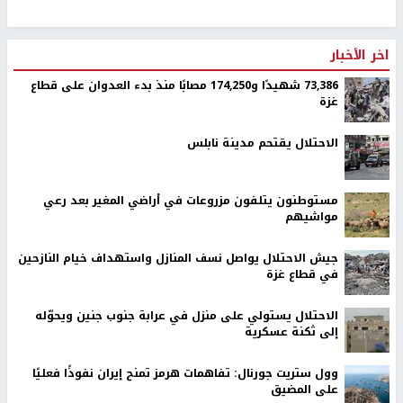
اخر الأخبار
73,386 شهيدًا و174,250 مصابًا منذ بدء العدوان على قطاع
غزة
الاحتلال يقتحم مدينة نابلس
مستوطنون يتلفون مزروعات في أراضي المغير بعد رعي
مواشيهم
جيش الاحتلال يواصل نسف المنازل واستهداف خيام النازحين
في قطاع غزة
الاحتلال يستولي على منزل في عرابة جنوب جنين ويحوّله
إلى ثكنة عسكرية
وول ستريت جورنال: تفاهمات هرمز تمنح إيران نفوذًا فعليًا
على المضيق