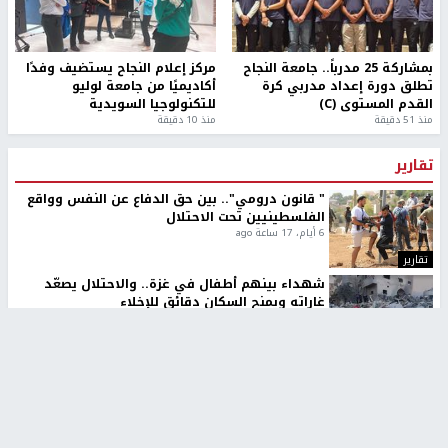
بمشاركة 25 مدرباً.. جامعة النجاح
مركز إعلام النجاح يستضيف وفدًا
تطلق دورة إعداد مدربي كرة
أكاديميًا من جامعة لوليو
القدم المستوى (C)
للتكنولوجيا السويدية
منذ 51 دقيقة
منذ 10 دقيقة
تقارير
" قانون درومي".. بين حق الدفاع عن النفس وواقع
الفلسطينيين تحت الاحتلال
6 أيام، 17 ساعة ago
تقارير
شهداء بينهم أطفال في غزة.. والاحتلال يصعّد
غاراته ويمنح السكان دقائق للإخلاء
2 أسبوعين ago
تقارير
الإعلام العبري: "معركة مضيق هرمز تستهدف تثبيت
رواية سياسية"
2 أسبوعين، 4 أيام ago
تقارير