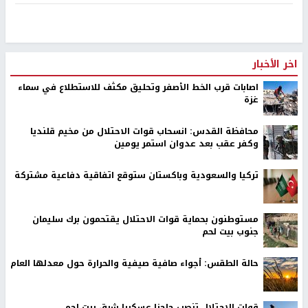
اخر الأخبار
اصابات قرب الخط الأصفر وتحليق مكثف للاستطلاع في سماء
غزة
محافظة القدس: انسحاب قوات الاحتلال من مخيم قلنديا
وكفر عقب بعد عدوان استمر يومين
تركيا والسعودية وباكستان ستوقع اتفاقية دفاعية مشتركة
مستوطنون بحماية قوات الاحتلال يقتحمون برك سليمان
جنوب بيت لحم
حالة الطقس: أجواء صافية صيفية والحرارة حول معدلها العام
قوات الاحتلال تنصب حاجزا عسكريا شرق بيت لحم