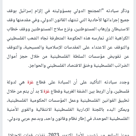
وذكّر سيادته "المجتمع الدولي بمسؤوليته في إلزام إسرائيل بوقف
جميع إجراءاتها الأحادية التي تنتهك القانون الدولي، وفي مقدمتها وقف
الاستيطان وإرهاب المستوطنين، ونزع سلاح المستوطنين ووقف خطاب
الكراهية الذي تمارسه هذه الحكومة المتطرفة تجاه الشعب الفلسطيني
والتوقف عن الاعتداء على المقدسات الإسلامية والمسيحية، والتوقف
عن تقويض مؤسسات السلطة الفلسطينية من خلال حجز أموال
الضرائب الفلسطينية وخنق الاقتصاد الفلسطيني والحواجز.
وجدد سيادته التأكيد على أن السيادة على قطاع
غزة
هي لدولة
فلسطين، وأن الربط بين الضفة الغربية وقطاع
غزة
لا بد أن يتم من خلال
تطبيق القوانين الفلسطينية وعمل المؤسسات الحكومية الفلسطينية،
ويمكن البدء باللجنة الإدارية الفلسطينية الانتقالية والقوى الأمنية
الفلسطينية الموحدة، في إطار نظام وقانون واحد، وبدعم عربي ودولي.
ومنذ السابع من تشرين الأول اكتوبر 2023، نفذت قوات الاحتلال