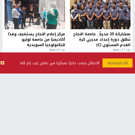
بمشاركة 25 مدرباً.. جامعة النجاح
مركز إعلام النجاح يستضيف وفدًا
تطلق دورة إعداد مدربي كرة
أكاديميًا من جامعة لوليو
القدم المستوى (C)
للتكنولوجيا السويدية
منذ 51 دقيقة
منذ 9 دقيقة
تقارير
الاحتلال ينصب حاجزا عسكريا في نعلين غرب رام الله
" قانون درومي".. بين حق الدفاع عن النفس وواقع
الفلسطينيين تحت الاحتلال
منذ 8 ثواني
تقارير
شهداء بينهم أطفال في غزة.. والاحتلال يصعّد
غاراته ويمنح السكان دقائق للإخلاء
منذ 11 ثانية
تقارير
الإعلام العبري: "معركة مضيق هرمز تستهدف تثبيت
رواية سياسية"