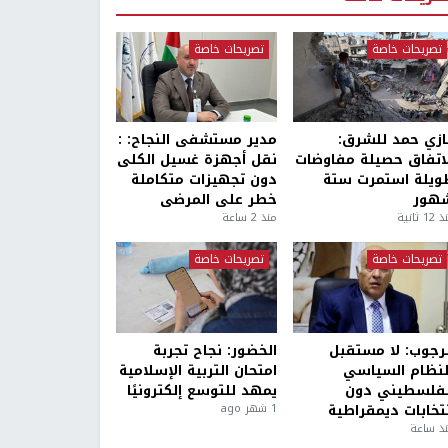
تصريحات خاصة
تصريحات خاصة
ازي حمد للشرق:
مدير مستشفى النجاح: :
لاتفاق حصيلة مفاوضات
نقل أجهزة غسيل الكلى
ويلة استمرت ستة
دون تجهيزات متكاملة
هور
خطر على المرضى
1 ثانية
منذ 2 ساعة
تصريحات خاصة
تصريحات خاصة
لرجوب: لا مستقبل
الخضور: نجاح تجربة
لنظام السياسي
امتحان التربية الإسلامية
لفلسطيني دون
يمهد للتوسع إلكترونيًا
نتخابات ديمقراطية
1 شهر ago
ذ ساعة