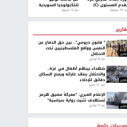
قدم المستوى (C)
للتكنولوجيا السويدية
5 دقيقة
منذ 9 دقيقة
قارير
" قانون درومي".. بين حق الدفاع عن
النفس وواقع الفلسطينيين تحت
الاحتلال
قارير
منذ 8 ثواني
شهداء بينهم أطفال في غزة..
والاحتلال يصعّد غاراته ويمنح السكان
دقائق للإخلاء
قارير
منذ 11 ثانية
الإعلام العبري: "معركة مضيق هرمز
تستهدف تثبيت رواية سياسية"
منذ 9 ثواني
قارير
صريحات خاصة