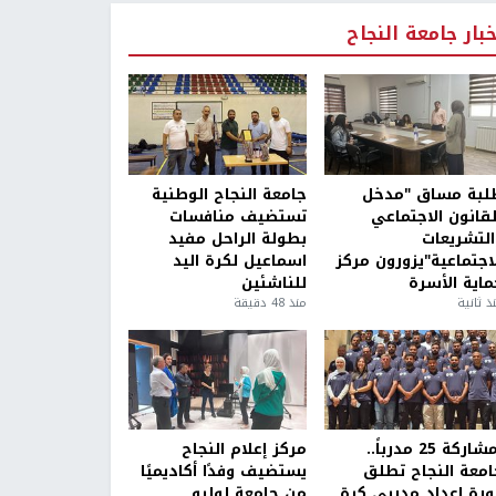
خبار جامعة النجاح
لبة مساق "مدخل
جامعة النجاح الوطنية
لقانون الاجتماعي
تستضيف منافسات
التشريعات
بطولة الراحل مفيد
لاجتماعية"يزورون مركز
اسماعيل لكرة اليد
ماية الأسرة
للناشئين
ذ ثانية
منذ 48 دقيقة
بمشاركة 25 مدرباً..
مركز إعلام النجاح
امعة النجاح تطلق
يستضيف وفدًا أكاديميًا
ورة إعداد مدربي كرة
من جامعة لوليو