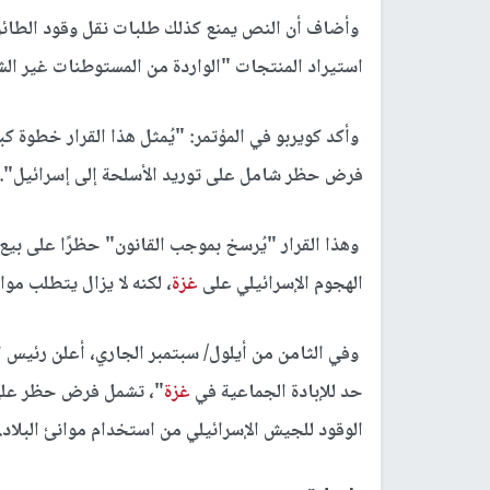
وأضاف أن النص يمنع كذلك طلبات نقل وقود الطائ
استيراد المنتجات "الواردة من المستوطنات غير ال
وأكد كويربو في المؤتمر: "يُمثل هذا القرار خطوة ك
فرض حظر شامل على توريد الأسلحة إلى إسرائيل".
وهذا القرار "يُرسخ بموجب القانون" حظرًا على بيع 
الهجوم الإسرائيلي على
غزة
، لكنه لا يزال يتطلب مواف
وفي الثامن من أيلول/ سبتمبر الجاري، أعلن رئيس ا
حد للإبادة الجماعية في
غزة
"، تشمل فرض حظر على 
الوقود للجيش الإسرائيلي من استخدام موانئ البلاد.