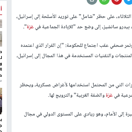
أ
الثلاثاء، على حظر "شامل" على توريد الأسلحة إلى إسرائيل،
بيدرو سانشيز، إلى وضع حد "للإبادة الجماعية في
غزة
".
ؤتمر صحفي عقب اجتماع للحكومة: "إن القرار الذي اعتمده
ط
منتجات والتقنيات المستخدمة في هذا المجال إلى إسرائيل،
ل
و
ا
ح
من
رات التي من المحتمل استخدامها لأغراض عسكرية، ويحظر
شرعية في
غزة
والضفة الغربية" والترويج لها.
بيرة إلى الأمام، وهو ريادي على المستوى الدولي في مجال
ج
د