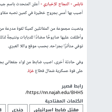
نابلس -
النجاح الإخباري -
أعلن المتحدث باسم جيش 
أصيب بها أمس بجروح خطيرة في كمين نصبه مقاوم
ونصبت مجموعة من المقاتلين كمينًا لقوة مدرعة من الكتيبة 77 التابعة للفرقة 36 ف
وأطلقت عليها صاروخًا مضادًا للدبابات ونتيجةً لذل
توفي متأثرًا بجراحه. بحسب موقع واللا العبري.
وفي حادثة أخرى، اصيب ضابط من لواء جفعاتي بجرو
على قوة عسكرية شمال قطاع
غزة
.
رابط قصير
https://nn.najah.edu/BHH5/
الكلمات المفتاحية
مقتل ضابط اسرائيلي
جندي
ق