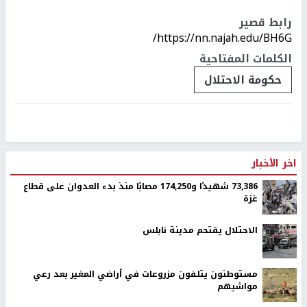
رابط قصير
https://nn.najah.edu/BH6G/
الكلمات المفتاحية
حكومة الاحتلال
اخر الأخبار
73,386 شهيدًا و174,250 مصابًا منذ بدء العدوان على قطاع
غزة
الاحتلال يقتحم مدينة نابلس
مستوطنون يتلفون مزروعات في أراضي المغير بعد رعي
مواشيهم