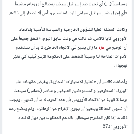
وسياسياً (...) أي تحرك ضد إسرائيل سيضر بمصالح أوروبا»، مضيفاً:
«أي إجراء ضد إسرائيل سيلقى الرد المناسب، ونأمل ألا نضطر إلى ذلك».
وكانت الممثلة العليا للشؤون الخارجية والسياسة الأمنية بالاتحاد
الأوروبي كايا كالاس، قد قالت في وقت سابق اليوم: «نتفق جميعاً على
أن الوضع في
غزة
ما زال يسير في الاتجاه الخاطئ. لا بد أن نستخدم
الأدوات المتاحة لنا وسيلةً للضغط على الحكومة الإسرائيلية كي تغيّر
نهجها».
وأضافت كالاس أن «تعليق الامتيازات التجارية، وفرض عقوبات على
الوزراء المتطرفين والمستوطنين العنيفين وعناصر (حماس) سيبعث
برسالة قوية من الاتحاد الأوروبي بأن هذه الحرب لا بد أن تنتهي، ويجب
أن تنتهي المعاناة ويتعين أن يجري الإفراج عن الرهائن». ولم يتضح رغم
ذلك ما إذا كان المقترح سيحظى بالدعم المطلوب بين دول الاتحاد
الأوروبي الـ27.