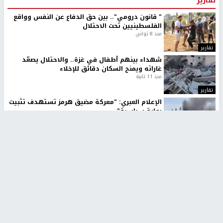
تقارير
" قانون درومي".. بين حق الدفاع عن النفس وواقع
الفلسطينيين تحت الاحتلال
منذ 8 ثواني
تقارير
شهداء بينهم أطفال في غزة.. والاحتلال يصعّد
غاراته ويمنح السكان دقائق للإخلاء
منذ 11 ثانية
تقارير
الإعلام العبري: "معركة مضيق هرمز تستهدف تثبيت
رواية سياسية"
منذ 9 ثواني
تقارير
تصريحات خاصة
تصريحات خاصة
تصريحات خاصة