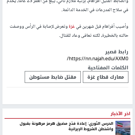
والضابط القتيل أفراهام، برتبة ملازم ثاني، يبلغ من العمر 23 عاما، يخدم
في سلاح المدرعات في الخدمة الدائمة.
وأصيب أفراهام قبل شهرين في
غزة
وتعرض لإصابة في الرأس ووصفت
حالته بالخطيرة، لكنه تعافى وعاد للقتال.
رابط قصير
https://nn.najah.edu/AXM0/
الكلمات المفتاحية
معارك قطاع غزة
مقتل ضابط مستوطن
اخر الأخبار
الحرس الثوري: إعادة فتح مضيق هرمز مرهونة بقبول
واشنطن الشروط الإيرانية