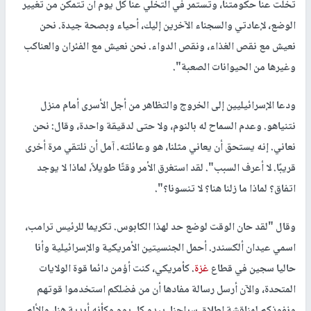
تخلت عنا حكومتنا، وتستمر في التخلي عنا كل يوم أن تتمكن من تغيير
الوضع، لإعادتي والسجناء الآخرين إليك، أحياء وبصحة جيدة. نحن
نعيش مع نقص الغذاء، ونقص الدواء. نحن نعيش مع الفئران والعناكب
وغيرها من الحيوانات الصعبة".
ودعا الإسرائيليين إلى الخروج والتظاهر من أجل الأسرى أمام منزل
نتنياهو. وعدم السماح له بالنوم، ولا حتى لدقيقة واحدة، وقال: نحن
نعاني. إنه يستحق أن يعاني مثلنا، هو وعائلته. آمل أن نلتقي مرة أخرى
قريبًا. لا أعرف السبب". لقد استغرق الأمر وقتًا طويلاً، لماذا لا يوجد
اتفاق؟ لماذا ما زلنا هنا؟ لا تنسونا؟".
وقال "لقد حان الوقت لوضع حد لهذا الكابوس. تكريما للرئيس ترامب،
اسمي عيدان ألكسندر. أحمل الجنسيتين الأمريكية والإسرائيلية وأنا
حاليا سجين في قطاع
غزة
. كأمريكي، كنت أؤمن دائما قوة الولايات
المتحدة، والآن أرسل رسالة مفادها أن من فضلكم استخدموا قوتهم