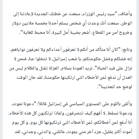
وأضاف، "سيد رئيس الوزراء، سمعت عن خطتك الجديدة لإعادتنا إلى
الوطن. سمعت أنك وعدت أي شخص يسلم أحدنا بخمسة ملايين دولار
وخروج آمن من القطاع. أشعر بخيبة أمل كبيرة، أنا محبط للغاية".
وتابع: "الآن أنا متأكد من أنكم لا تعرفون أعداءكم ولا تعرفون نواياهم،
إنه فشلكم وفشل حكومتكم، يا شعب إسرائيل، لا تتخلوا عنا، فنحن لا
نزال على قيد الحياة". نريد العودة بسلام. العزلة تقتل والظلام ليس من
العدل أن ندفع ثمن الأخطاء التي ارتكبتها حكومتنا، لقد حان الوقت
لوضع حد لتعذيبنا".
وألقى باللوم على المستوى السياسي في إسرائيل قائلاً: "دعونا نموت،
ودعونا نسقط. لا أفهم كيف تتصرفون، ولماذا ترتكبون كل هذه الأخطاء.
أنا أدفع ثمن أخطائكم، ثمن الأخطاء التي ترتكبونها كل يوم. و كل يوم
أموت أكثر بقليل، جزء آخر مني يموت، عائلتي، والدتي، وجدتي، لقد