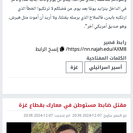
ونفوذكم لمناقشة إطلاق سراحنا. يبدو كل يوم وكأنه أبدية هنا، والألم
في الداخل يتزايد يومًا بعد يوم. من فضلكم لا ترتكبوا الخطأ الذي
ارتكبه بايدن، فالسلاح الذي يرسله يقتلنا، ولا أريد أن أموت مثل هيرش،
وهو صديق أمريكي آخر".
رابط قصير
https://nn.najah.edu/AXM8/
إنسخ الرابط
الكلمات المفتاحية
أسير اسرائيلي
غزة
مقتل ضابط مستوطن في معارك بقطاع غزة
تم النشر بتاريخ:
2024-12-07 20:36
اخر تحديث:
2024-12-07 20:38