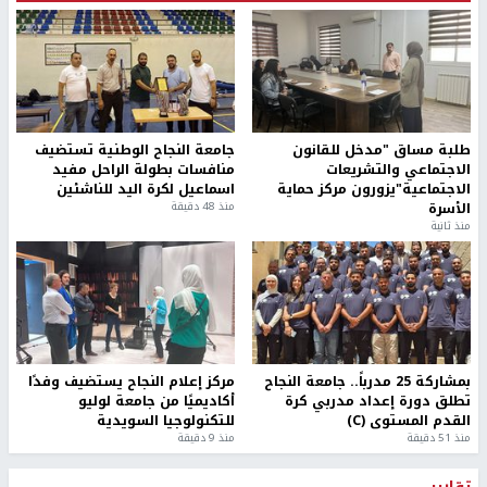
طلبة مساق "مدخل للقانون
جامعة النجاح الوطنية تستضيف
الاجتماعي والتشريعات
منافسات بطولة الراحل مفيد
الاجتماعية"يزورون مركز حماية
اسماعيل لكرة اليد للناشئين
الأسرة
منذ 48 دقيقة
منذ ثانية
بمشاركة 25 مدرباً.. جامعة النجاح
مركز إعلام النجاح يستضيف وفدًا
تطلق دورة إعداد مدربي كرة
أكاديميًا من جامعة لوليو
القدم المستوى (C)
للتكنولوجيا السويدية
منذ 51 دقيقة
منذ 9 دقيقة