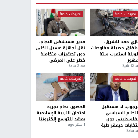
تصريحات خاصة
تصريحات خاصة
ازي حمد للشرق:
مدير مستشفى النجاح: :
لاتفاق حصيلة مفاوضات
نقل أجهزة غسيل الكلى
ويلة استمرت ستة
دون تجهيزات متكاملة
هور
خطر على المرضى
1 ثانية
منذ 2 ساعة
تصريحات خاصة
تصريحات خاصة
لرجوب: لا مستقبل
الخضور: نجاح تجربة
لنظام السياسي
امتحان التربية الإسلامية
لفلسطيني دون
يمهد للتوسع إلكترونيًا
نتخابات ديمقراطية
1 شهر ago
ذ ساعة