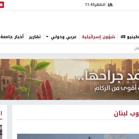
الظهر
11:45
البث
نيو 48
شؤون إسرائيلية
عربي ودولي
تقارير
أخبار جامعة 
ان
ب لبنان
ا