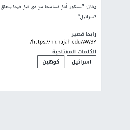
وقال: "سنكون أقل تسامحا من ذي قبل فيما يتعلق 
لإسرائيل"
رابط قصير
https://nn.najah.edu/AW3Y/
الكلمات المفتاحية
اسرائيل
كوهين
جيش الاحتلال يصدر 7 آلاف إشعار تجنيد للحريديم
تم النشر بتاريخ:
2024-11-14 16:27