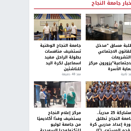
خبار جامعة النجاح
لبة مساق "مدخل
جامعة النجاح الوطنية
لقانون الاجتماعي
تستضيف منافسات
التشريعات
بطولة الراحل مفيد
لاجتماعية"يزورون مركز
اسماعيل لكرة اليد
ماية الأسرة
للناشئين
ذ ثانية
منذ 48 دقيقة
بمشاركة 25 مدرباً..
مركز إعلام النجاح
امعة النجاح تطلق
يستضيف وفدًا أكاديميًا
ورة إعداد مدربي كرة
من جامعة لوليو
قدم المستوى (C)
للتكنولوجيا السويدية