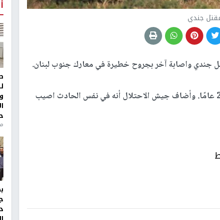
أ
قتل جندي
ل جندي واصابة آخر بجروح خطيرة في معارك جنوب لبنان.
ط
ل
وقتل الملازم إيفري ديكستين، الذي يبلغ من العمر 21 عامًا. وأضاف جيش الاحتلال أنه في نفس الحادث اصيب
و
ا
ح
من
ط
ج
د
ال