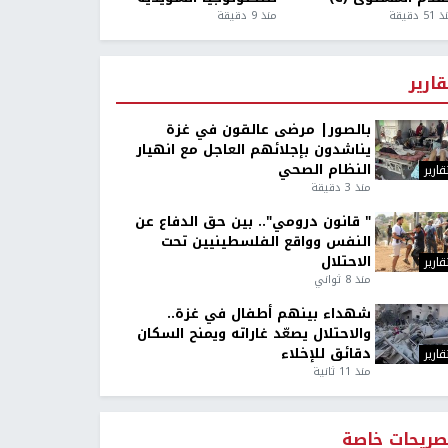
5 دقيقة
منذ 9 دقيقة
قارير
بالصور| مرضى عالقون في غزة
يناشدون بإجلائهم العاجل مع انهيار
النظام الصحي
قارير
منذ 3 دقيقة
" قانون درومي".. بين حق الدفاع عن
النفس وواقع الفلسطينيين تحت
الاحتلال
قارير
منذ 8 ثواني
شهداء بينهم أطفال في غزة..
والاحتلال يصعّد غاراته ويمنح السكان
دقائق للإخلاء
قارير
منذ 11 ثانية
صريحات خاصة