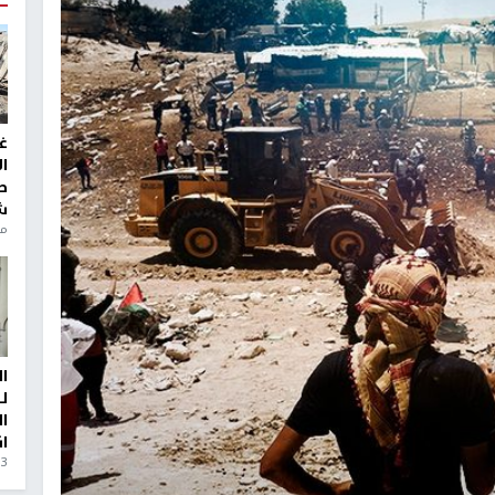
غ
ا
ط
ش
منذ 6
ا
ل
ا
ا
3 أيام، 23 ساعة ago