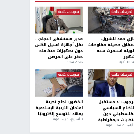
تصريحات خاصة
تصريحات خاصة
ازي حمد للشرق:
مدير مستشفى النجاح: :
لاتفاق حصيلة مفاوضات
نقل أجهزة غسيل الكلى
ويلة استمرت ستة
دون تجهيزات متكاملة
هور
خطر على المرضى
1 ثانية
منذ 2 ساعة
تصريحات خاصة
تصريحات خاصة
لرجوب: لا مستقبل
الخضور: نجاح تجربة
لنظام السياسي
امتحان التربية الإسلامية
لفلسطيني دون
يمهد للتوسع إلكترونيًا
نتخابات ديمقراطية
3 أسابيع، 1 يوم ago