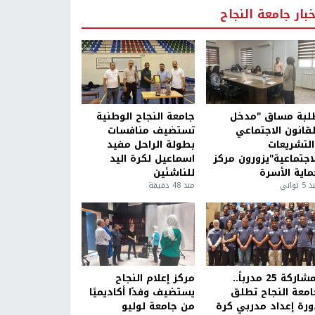
خبار جامعة النجاح
لبة مساق "مدخل
جامعة النجاح الوطنية
لقانون الاجتماعي
تستضيف منافسات
التشريعات
بطولة الراحل مفيد
لاجتماعية"يزورون مركز
اسماعيل لكرة اليد
ماية الأسرة
للناشئين
5 ثواني
منذ 48 دقيقة
بمشاركة 25 مدرباً..
مركز إعلام النجاح
امعة النجاح تطلق
يستضيف وفدًا أكاديميًا
ورة إعداد مدربي كرة
من جامعة لوليو