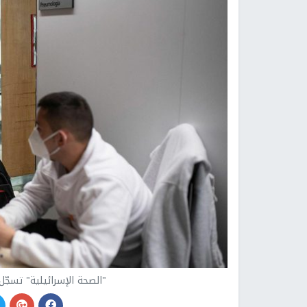
"الصحة الإسرائيلية" تسجّل 1135 إصابة جديدة بفيروس كورو