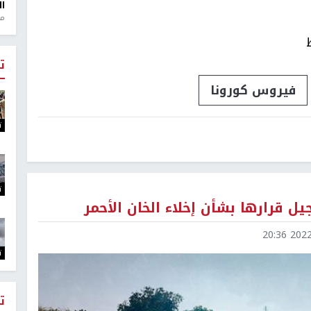
ال
منذ 1
ت
فيروس كورونا
ت
ت
يل قرارها بشأن إخلاء الخان الأحمر
2022-0
ت
ت