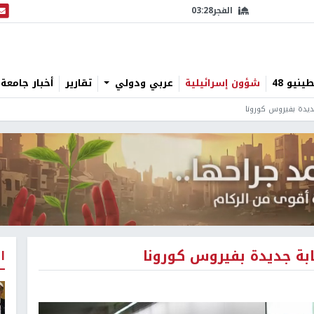
الفجر
03:28
البث
نيو 48
شؤون إسرائيلية
عربي ودولي
تقارير
أخبار جامعة 
ا