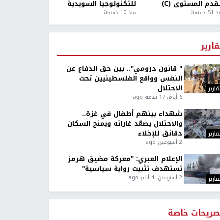
قدم المستوى (C)
للتكنولوجيا السويدية
5 دقيقة
منذ 10 دقيقة
قارير
" قانون درومي".. بين حق الدفاع عن
النفس وواقع الفلسطينيين تحت
الاحتلال
قارير
6 أيام، 17 ساعة ago
شهداء بينهم أطفال في غزة..
والاحتلال يصعّد غاراته ويمنح السكان
دقائق للإخلاء
قارير
2 أسبوعين ago
الإعلام العبري: "معركة مضيق هرمز
تستهدف تثبيت رواية سياسية"
2 أسبوعين، 4 أيام ago
قارير
صريحات خاصة