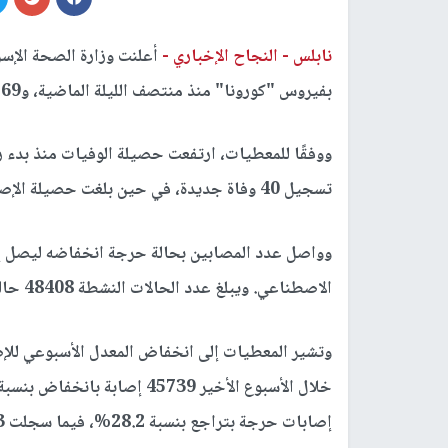
نابلس -
النجاح الإخباري -
بفيروس "كورونا" منذ منتصف الليلة الماضية، و4,769 إصابة يوم أمس الاثنين.
تسجيل 40 وفاة جديدة، في حين بلغت حصيلة الإصابات 3683663 إصابة.
الاصطناعي. ويبلغ عدد الحالات النشطة 48408 حالة.
وتشير المعطيات إلى انخفاض المعدل الأسبوعي لل
إصابات حرجة بتراجع بنسبة 28.2%، فيما سجلت 83 حالة وفاة بانخفاض بنسبة 51.7%.