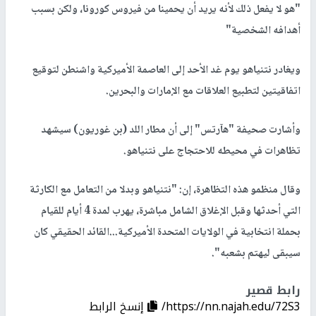
"هو لا يفعل ذلك لأنه يريد أن يحمينا من فيروس كورونا، ولكن بسبب
أهدافه الشخصية"
ويغادر نتنياهو يوم غد الأحد إلى العاصمة الأميركية واشنطن لتوقيع
اتفاقيتين لتطبيع العلاقات مع الإمارات والبحرين.
وأشارت صحيفة "هآرتس" إلى أن مطار اللد (بن غوريون) سيشهد
تظاهرات في محيطه للاحتجاج على نتنياهو.
وقال منظمو هذه التظاهرة، إن: "نتنياهو وبدلا من التعامل مع الكارثة
التي أحدثها وقبل الإغلاق الشامل مباشرة، يهرب لمدة 4 أيام للقيام
بحملة انتخابية في الولايات المتحدة الأميركية...القائد الحقيقي كان
سيبقى ليهتم بشعبه".
رابط قصير
https://nn.najah.edu/72S3/
إنسخ الرابط