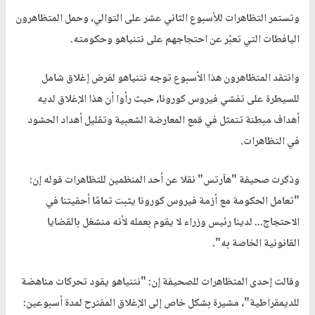
وتستمر التظاهرات للأسبوع الثاني عشر على التوالي، وحمل المتظاهرون
اليافطات التي تعبّر عن احتجاجهم على نتنياهو وحكومته.
وانتقد المتظاهرون هذا الأسبوع توجه نتنياهو لفرض إغلاق شامل
للسيطرة على تفشي فيروس كورونا، حيث رأوا أن هذا الإغلاق لديه
أهداف مبطنة تتمثل في قمع المعارضة الشعبية وتقليل أهداد الحشود
في التظاهرات.
وذكرت صحيفة "هآرتس" نقلا عن أحد المنظمين للتظاهرات قوله إن:
"تعامل الحكومة مع أزمة فيروس كورونا يثبت تمامًا أحقيتنا في
الاحتجاج... لدينا رئيس وزراء لا يقوم بعمله لأنه منشغل بالقضايا
القانونية الخاصة به".
وقالت إحدى المتظاهرات للصحيفة إن: "نتنياهو يقود تحركات مناهضة
للديمقراطية"، مشيرة بشكل خاص إلى الإغلاق المقترح لمدة أسبوعين: