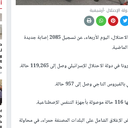
أ
لة الإحتلال -أرشيفية
أعلنت صحة الاحتلال، اليوم الأربعاء، عن تسجيل 2085 إصابة جديدة
ط
ل
و
ا
ولة الاحتلال الإسرائيلي وصل إلى 119,265 حالة.
ح
من
روس التاجي وصل إلى 957 حالة.
ج
ض الإغلاق الشامل على البلدات المصنفة حمراء، في محاولة
د
ال