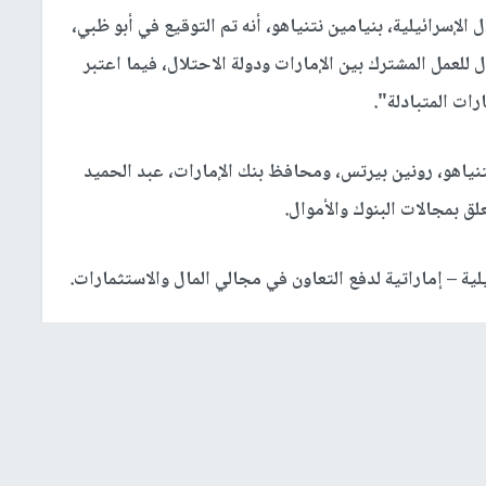
لإسرائيلية، بنيامين نتنياهو، أنه تم التوقيع في أبو ظبي،
 للعمل المشترك بين الإمارات ودولة الاحتلال، فيما اعتبر
ات المتبادلة".
نياهو، رونين بيرتس، ومحافظ بنك الإمارات، عبد الحميد
لق بمجالات البنوك والأموال.
ة – إماراتية لدفع التعاون في مجالي المال والاستثمارات.
" عن مسؤولين في الوفد الإسرائيلي إلى الإمارات تقديرهم
ال الأشهر القريبة.
مع مسؤولين إماراتيين عدة مجالات بينها الدبلوماسية،