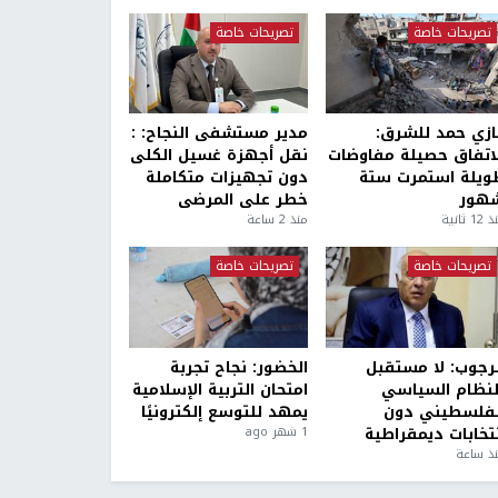
تصريحات خاصة
تصريحات خاصة
ازي حمد للشرق:
مدير مستشفى النجاح: :
لاتفاق حصيلة مفاوضات
نقل أجهزة غسيل الكلى
ويلة استمرت ستة
دون تجهيزات متكاملة
هور
خطر على المرضى
1 ثانية
منذ 2 ساعة
تصريحات خاصة
تصريحات خاصة
لرجوب: لا مستقبل
الخضور: نجاح تجربة
لنظام السياسي
امتحان التربية الإسلامية
لفلسطيني دون
يمهد للتوسع إلكترونيًا
نتخابات ديمقراطية
1 شهر ago
ذ ساعة