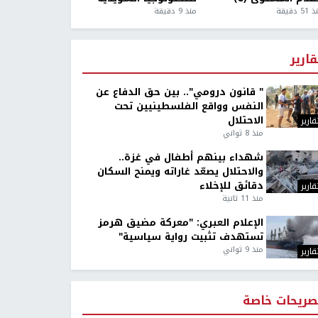
5 دقيقة
منذ 9 دقيقة
قارير
" قانون درومي".. بين حق الدفاع عن
النفس وواقع الفلسطينيين تحت
الاحتلال
قارير
منذ 8 ثواني
شهداء بينهم أطفال في غزة..
والاحتلال يصعّد غاراته ويمنح السكان
دقائق للإخلاء
قارير
منذ 11 ثانية
الإعلام العبري: "معركة مضيق هرمز
تستهدف تثبيت رواية سياسية"
منذ 9 ثواني
قارير
صريحات خاصة