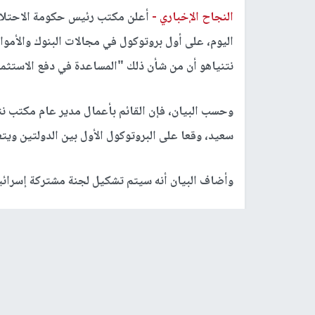
النجاح الإخباري -
أعلن مكتب رئيس حكومة الاحتلال ا
اليوم، على أول بروتوكول في مجالات البنوك والأموال
نتنياهو أن من شأن ذلك "المساعدة في دفع الاستثمار
وحسب البيان، فإن القائم بأعمال مدير عام مكتب نت
سعيد، وقعا على البروتوكول الأول بين الدولتين ويتع
وأضاف البيان أنه سيتم تشكيل لجنة مشتركة إسرائيلي
في غضون ذلك، نقلت القناة العامة الإسرائيلية "كان
أنه سيتمكن إسرائيليون من السفر جوا إلى أبو ظبي خل
وأضافوا أنه إلى جانب ذلك، يبحث الوفد الإسرائيلي 