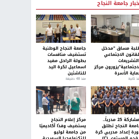
خبار جامعة النجاح
لبة مساق "مدخل
جامعة النجاح الوطنية
لقانون الاجتماعي
تستضيف منافسات
التشريعات
بطولة الراحل مفيد
لاجتماعية"يزورون مركز
اسماعيل لكرة اليد
ماية الأسرة
للناشئين
ذ ثانية
منذ 48 دقيقة
بمشاركة 25 مدرباً..
مركز إعلام النجاح
امعة النجاح تطلق
يستضيف وفدًا أكاديميًا
ورة إعداد مدربي كرة
من جامعة لوليو
قدم المستوى (C)
للتكنولوجيا السويدية