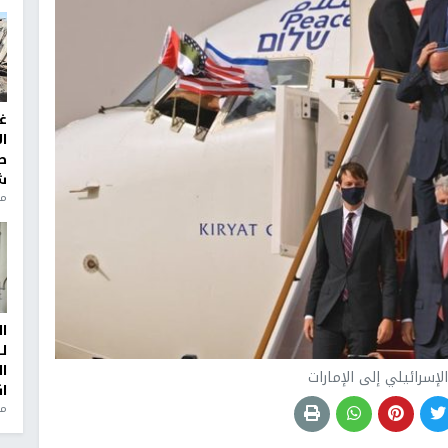
غ
ا
ط
ش
منذ 2
ا
ل
ا
إسرائيلي إلى الإمارات
ا
من