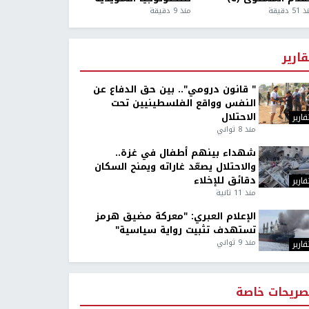
5 دقيقة
منذ 9 دقيقة
قارير
" قانون درومي".. بين حق الدفاع عن
النفس وواقع الفلسطينيين تحت
الاحتلال
قارير
منذ 8 ثواني
شهداء بينهم أطفال في غزة..
والاحتلال يصعّد غاراته ويمنح السكان
دقائق للإخلاء
قارير
منذ 11 ثانية
الإعلام العبري: "معركة مضيق هرمز
تستهدف تثبيت رواية سياسية"
منذ 9 ثواني
قارير
صريحات خاصة