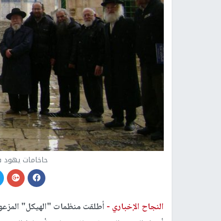
حاخامات يهود ف
النجاح الإخباري -
أطلقت منظمات "الهيكل" المزعوم 