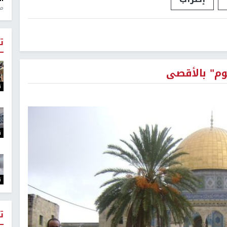
منذ 1
ت
وم" بالأقصى
ت
ت
ت
ت