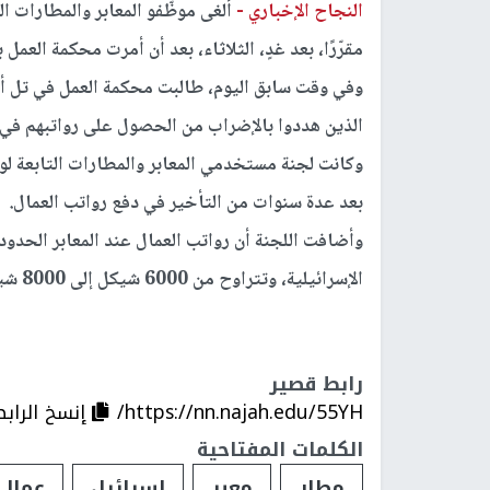
النجاح الإخباري -
ألغى موظّفو المعابر والمطارات ال
مقرّرًا، بعد غدٍ، الثلاثاء، بعد أن أمرت محكمة العمل 
وفي وقت سابق اليوم، طالبت محكمة العمل في تل أب
الذين هددوا بالإضراب من الحصول على رواتبهم في 
وكانت لجنة مستخدمي المعابر والمطارات التابعة لوزا
بعد عدة سنوات من التأخير في دفع رواتب العمال.
وأضافت اللجنة أن رواتب العمال عند المعابر الحد
الإسرائيلية، وتتراوح من 6000 شيكل إلى 8000 شيكل.
رابط قصير
https://nn.najah.edu/55YH/
إنسخ الرابط
الكلمات المفتاحية
مطار
معبر
إسرائيل
عمال