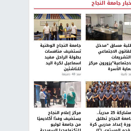
خبار جامعة النجاح
لبة مساق "مدخل
جامعة النجاح الوطنية
لقانون الاجتماعي
تستضيف منافسات
التشريعات
بطولة الراحل مفيد
لاجتماعية"يزورون مركز
اسماعيل لكرة اليد
ماية الأسرة
للناشئين
ذ ثانية
منذ 48 دقيقة
بمشاركة 25 مدرباً..
مركز إعلام النجاح
امعة النجاح تطلق
يستضيف وفدًا أكاديميًا
ورة إعداد مدربي كرة
من جامعة لوليو
قدم المستوى (C)
للتكنولوجيا السويدية