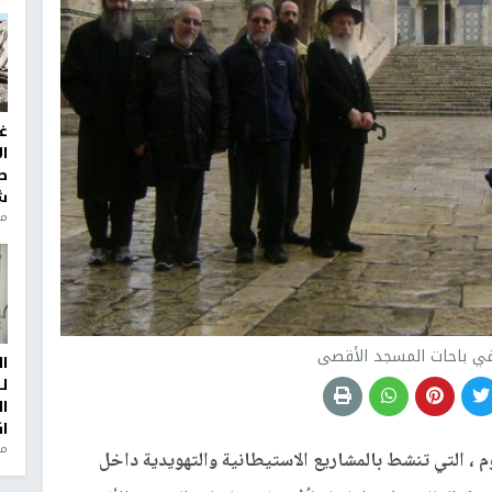
غ
ا
ط
ش
منذ 2
ي باحات المسجد الأقصى
ا
ل
ا
ا
من
، التي تنشط بالمشاريع الاستيطانية والتهويدية داخل