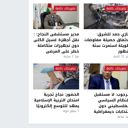
تصريحات خاصة
تصريحات خاصة
ازي حمد للشرق:
مدير مستشفى النجاح: :
لاتفاق حصيلة مفاوضات
نقل أجهزة غسيل الكلى
ويلة استمرت ستة
دون تجهيزات متكاملة
هور
خطر على المرضى
1 ثانية
منذ 2 ساعة
تصريحات خاصة
تصريحات خاصة
لرجوب: لا مستقبل
الخضور: نجاح تجربة
لنظام السياسي
امتحان التربية الإسلامية
لفلسطيني دون
يمهد للتوسع إلكترونيًا
نتخابات ديمقراطية
1 شهر ago
ذ ساعة