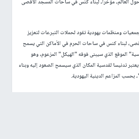
ول العالم، مؤخرا، لبناء كُنُس في ساحات المسجد الأقصى
معيات ومنظمات يهودية تقود لحملات التبرعات لتعزيز
قصى، لبناء كنس في ساحات الحرم في الأماكن التي يسمح
سية" الموقع الذي سيبنى فوقه "الهيكل" المزعوم، وهو
تبر تدنيسا لقدسية المكان الذي سيسمح الصعود إليه وبناء
 بحسب المزاعم الدينية اليهودية.
ري شاليطا، الحملة والصعود إلى ما أسماه "جبل الهيكل"
 والضرورة في هذه المرحلة، لأنه في هذه الأيام يبعد شعب
 نظهر لشعب إسرائيل والعالم بأسره أن المكان مقدس
اسة المكان لليهود، أو التعامل على أنه مكان مقدس