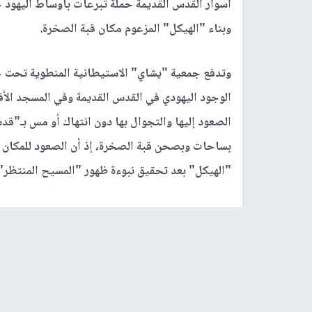
أسوار القدس القديمة حملة تبرعات بأوساط اليهود ح
وبناء "الهيكل" المزعوم مكان قبة الصخرة.
وتدفع جمعية "يشاي" الاستيطانية المنطوية تحت ج
الوجود اليهودي في القدس القديمة وفي المسجد الأ
الصعود إليها والتجوال بها دون انتهاك أو مس بـ"قد
بساحات وبصحن قبة الصخرة، إذ أن الصعود للمكان يع
"الهيكل" بعد تحقيق نبوءة ظهور "المسيح المنتظر"،
وبرر حاخام بلدة كريات شمونة، الحاخام تسفنيه درو
بالقول إن "الصعود لجبل الهيكل أمر في غاية الأهمية
إسرائيل عن المكان ولا يفهم قداسته، مهمتنا هي أن
لإسرائيل، وبالتالي علينا منع المسلمين من إهانة قد