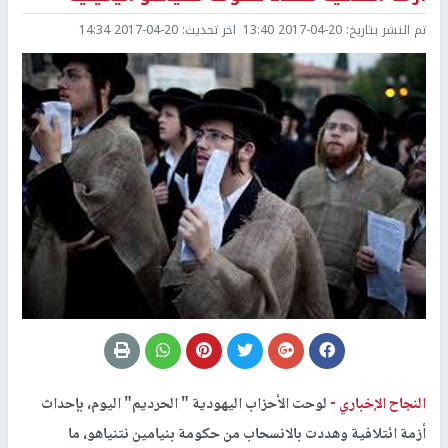
تم النشر بتاريخ:
2017-04-20 13:40
اخر تحديث:
2017-04-20 14:34
النجاح الإخباري -
لوحت الأحزاب اليهودية " الحرديم" اليوم، بإحداث
أزمة ائتلافية وهددت بالانسحاب من حكومة بنيامين نتنياهو، ما