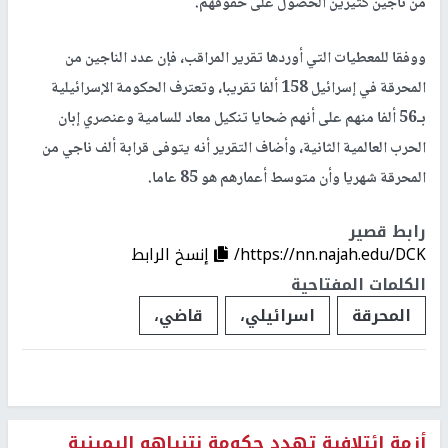
من ناجين كثيرين الحصول على حقوقهم
.
ووفقا للمعطيات التي أوردها تقرير المراقب، فإن عدد الناجين من
المحرقة في إسرائيل 158 ألفا تقريبا، وتعترف الحكومة الإسرائيلية
بـ56 ألفا منهم على أنهم ضحايا تنكيل معاد للسامية وعنصري إبان
الحرب العالمية الثانية، وأضاف التقرير أنه يتوفى قرابة ألف ناجي من
المحرقة شهريا وأن متوسط أعمارهم هو 85 عاما
.
رابط قصير
https://nn.najah.edu/DCK/
إنسخ الرابط
الكلمات المفتاحية
المحرقة
اسرائيلي،
قاضي،
أزمة ائتلافية تهدد حكومة نتنياهو اليمينية