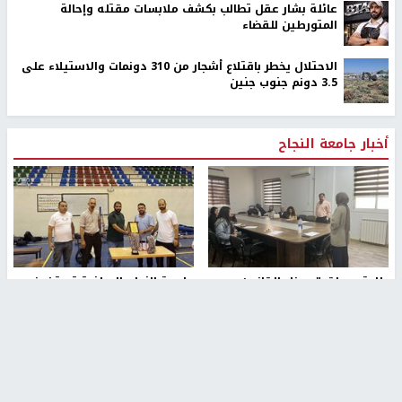
عائلة بشار عقل تطالب بكشف ملابسات مقتله وإحالة
المتورطين للقضاء
الاحتلال يخطر باقتلاع أشجار من 310 دونمات والاستيلاء على
3.5 دونم جنوب جنين
أخبار جامعة النجاح
طلبة مساق "مدخل للقانون
جامعة النجاح الوطنية تستضيف
الاجتماعي والتشريعات
منافسات بطولة الراحل مفيد
الاجتماعية"يزورون مركز حماية
اسماعيل لكرة اليد للناشئين
الأسرة
منذ 48 دقيقة
منذ ثانية