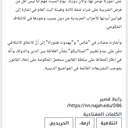
على أمور لا نؤمن بها، والآن دورنا، يوم السبت مهم لنا ليس أقل من
فرض الضريبة على شراء شقة ثالثة وهيئة البث العام في إشارة إلى
قوانين أيدتها الأحزاب الحريدية من دون بسبب وجودها في الائتلاف
الحكومي
.
وأشارت مصادر في "شاس" و"يهدوت هتوراة" إلى أنَّ الاتفاق الائتلافي
نصَّ على عدم تغيير "الستاتيكو" بشأن العلاقة بين الدين والدولة، وأنَّه
في إطار الحفاظ على سلطة القانون ستعمل الحكومة على إنفاذ القانون
بموجب التشريعات القائمة في المواضيع الدينية.
رابط قصير
https://nn.najah.edu/DB6/
الكلمات المفتاحية
ائتلافية
ازمة،
الحريديم،