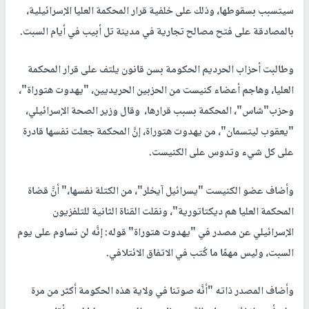
سيتسبب بسقوطها، وذلك على خلفية قرار المحكمة العليا الإسرائيلية،
بالمصادقة على فتح مصالح تجارية في مدينة تل أبيب في أيام السبت
.
وطالبت أحزاب الحرديم الحكومة بسن قانون يلتف على قرار المحكمة
العليا، وهاجم أعضاء كنيست من الحزبين الحريديين، "يهدوت هتوراة"،
وحزب"شاس"، المحكمة بسبب قرارها، وقال وزير الصحة الإسرائيلي،
"يعقوب ليتسمان"، من يهدوت هتوراة، إنَّ المحكمة جعلت نفسها قادرة
على كل شيء وتدوس على الكنيست.
وأضاف عضو الكنيست "يسرائيل آيخلر"، من الكتلة نفسها،" أنَّ قضاة
المحكمة العليا هم ديكتاتورية"، ونقلت القناة الثانية للتلفزيون
الإسرائيلي عن مصدر في "يهدوت هتوراة" قوله: إنَّه لن نساوم على يوم
السبت، وليس مهمًا ما كُتب في الاتفاق الائتلافي.
وأضاف المصدر ذاته "أنَّه صوتنا في ولاية هذه الحكومة أكثر من مرة