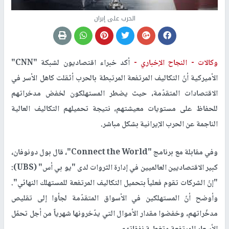
الحرب على إيران
وكالات -
النجاح الإخباري -
أكد خبراء اقتصاديون لشبكة "CNN"
الأميركية أنّ التكاليف المرتفعة المرتبطة بالحرب أثقلت كاهل الأسر في
الاقتصادات المتقدّمة، حيث يضطر المستهلكون لخفض مدخراتهم
للحفاظ على مستويات معيشتهم، نتيجة تحميلهم التكاليف العالية
الناجمة عن الحرب الإيرانية بشكل مباشر.
وفي مقابلة مع برنامج "Connect the World"، قال بول دونوفان،
كبير الاقتصاديين العالميين في إدارة الثروات لدى "يو بي أس" (UBS):
"إنّ الشركات تقوم فعلياً بتحميل التكاليف المرتفعة للمستهلك النهائي".
وأوضح أنّ المستهلكين في الأسواق المتقدّمة لجأوا إلى تقليص
مدخّراتهم، وخفضوا مقدار الأموال التي يدّخرونها شهرياً من أجل تحمّل