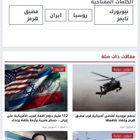
الكلمات المفتاحية
نيويورك
مضيق
روسيا
ايران
تايمز
هرمز
مقالات ذات صلة
شؤون دولية
اقتصاد
تحطم مروحية أباتشي أميركية قرب مضيق
132 مليار دولار كلفة الحرب الأمريكية على
هرمز وإنقاذ طاقمها
إيران... خسائر بشرية وأزمة طاقة وغذاء
2 شهرين ago
1 شهر، 2 أسبوعين ago
شؤون دولية