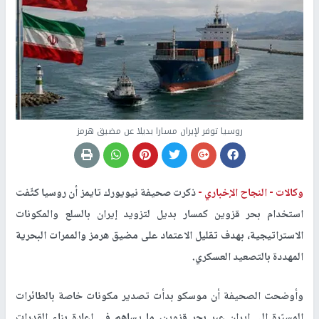
روسيا توفر لإيران مسارا بديلا عن مضيق هرمز
وكالات -
النجاح الإخباري -
ذكرت صحيفة نيويورك تايمز أن روسيا كثّفت
استخدام بحر قزوين كمسار بديل لتزويد إيران بالسلع والمكونات
الاستراتيجية، بهدف تقليل الاعتماد على مضيق هرمز والممرات البحرية
المهددة بالتصعيد العسكري.
وأوضحت الصحيفة أن موسكو بدأت تصدير مكونات خاصة بالطائرات
المسيّرة إلى إيران عبر بحر قزوين، ما يساهم في إعادة بناء القدرات