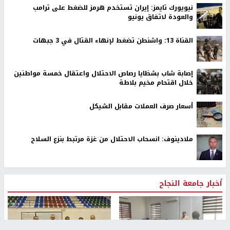
نيويورك تايمز: إيران تستخدم هرمز للضغط على ترامب
والعودة لاتفاق يونيو
القناة 13: واشنطن تضغط لإنهاء القتال في 3 جبهات
إصابة شاب بشظايا رصاص الاحتلال واعتقال خمسة مواطنين
خلال اقتحام مخيم بلاطة
أسعار صرف العملات مقابل الشيكل
ملادينوف: انسحاب الاحتلال من غزة مرتبط بنزع السلاح
أخبار جامعة النجاح