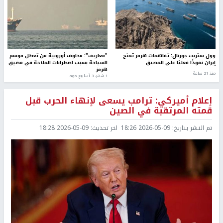
وول ستريت جورنال: تفاهمات هرمز تمنح
"معاريف": مخاوف أوروبية من تعطل موسم
إيران نفوذًا فعليًا على المضيق
السياحة بسبب اضطرابات الملاحة في مضيق
هرمز
منذ 21 ساعة
1 شهر، 3 أسابيع ago
إعلام أميركي: ترامب يسعى لإنهاء الحرب قبل
قمته المرتقبة في الصين
تم النشر بتاريخ:
2026-05-09 18:26
اخر تحديث:
2026-05-09 18:28