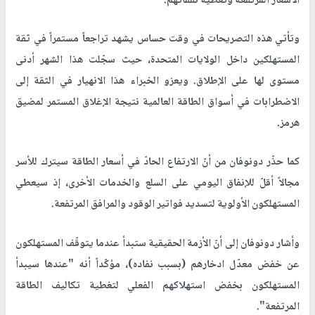
الأسعار المرتفعة وتغطية نفقاتهم.
وتأتي هذه التصريحات في وقت حساس يشهد تراجعاً مستمراً في ثقة
المستهلكين داخل الولايات المتحدة، حيث سجّلت هذا الشهر أدنى
مستوى لها على الإطلاق. ويعزو الخبراء هذا الانهيار في الثقة إلى
الاضطرابات في أسواق الطاقة العالمية نتيجة الإغلاق المستمر لمضيق
هرمز.
كما حذّر دونوفان من أنّ الارتفاع الحادّ في أسعار الطاقة سيترك للأسر
مجالاً أقلّ للإنفاق اليومي على السلع والخدمات الأخرى، إذ سيعطي
المستهلكون الأولوية لتسديد فواتير الوقود والمرافق المرتفعة.
وأشار دونوفان إلى أنّ الأزمة الحقيقية ستبدأ عندما يتوقّف المستهلكون
عن خفض معدّل ادخارهم (بسبب نفاده)، مؤكّداً أنه "عندها سيبدأ
المستهلكون بخفض استهلاكهم الفعلي لتغطية تكاليف الطاقة
المرتفعة".