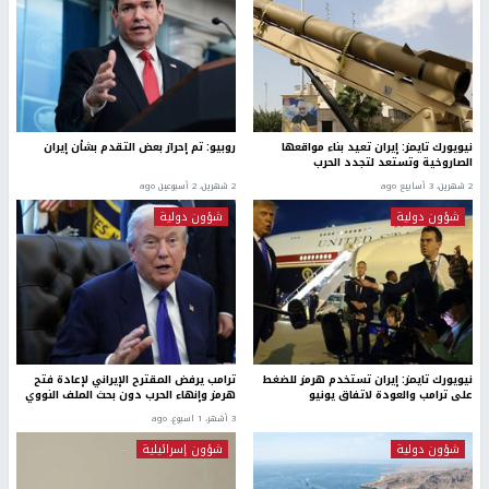
نيويورك تايمز: إيران تعيد بناء مواقعها
روبيو: تم إحراز بعض التقدم بشأن إيران
الصاروخية وتستعد لتجدد الحرب
2 شهرين، 3 أسابيع ago
2 شهرين، 2 أسبوعين ago
شؤون دولية
شؤون دولية
نيويورك تايمز: إيران تستخدم هرمز للضغط
ترامب يرفض المقترح الإيراني لإعادة فتح
على ترامب والعودة لاتفاق يونيو
هرمز وإنهاء الحرب دون بحث الملف النووي
3 أشهر، 1 اسبوع. ago
شؤون دولية
شؤون إسرائيلية