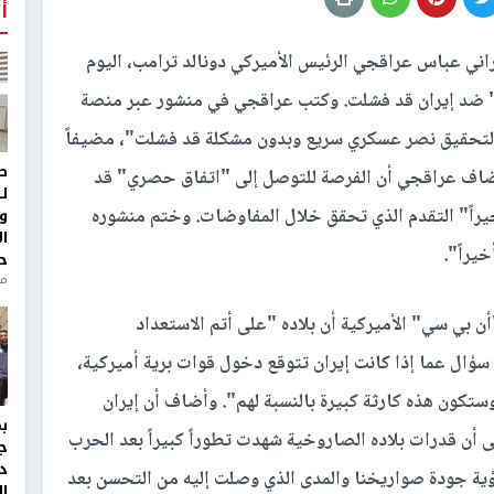
أ
يراني عباس عراقجي الرئيس الأميركي دونالد ترامب، اليوم
 ضد إيران قد فشلت. وكتب عراقجي في منشور عبر منصة
 لتحقيق نصر عسكري سريع وبدون مشكلة قد فشلت"، مضيفاً
ط
أضاف عراقجي أن الفرصة للتوصل إلى "اتفاق حصري" قد
ل
راً" التقدم الذي تحقق خلال المفاوضات. وختم منشوره
و
ا
خيراً".
ح
من
ن بي سي" الأميركية أن بلاده "على أتم الاستعداد
سؤال عما إذا كانت إيران تتوقع دخول قوات برية أميركية،
وستكون هذه كارثة كبيرة بالنسبة لهم". وأضاف أن إيران
 أن قدرات بلاده الصاروخية شهدت تطوراً كبيراً بعد الحرب
ج
د
ؤية جودة صواريخنا والمدى الذي وصلت إليه من التحسن بعد
ال