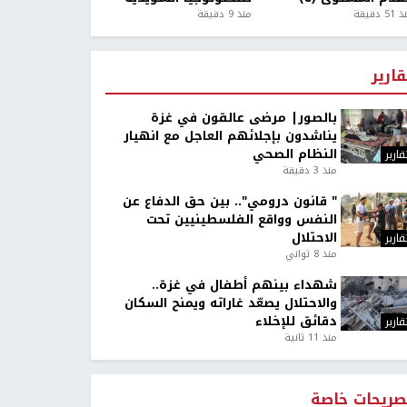
5 دقيقة
منذ 9 دقيقة
قارير
بالصور| مرضى عالقون في غزة
يناشدون بإجلائهم العاجل مع انهيار
النظام الصحي
قارير
منذ 3 دقيقة
" قانون درومي".. بين حق الدفاع عن
النفس وواقع الفلسطينيين تحت
الاحتلال
قارير
منذ 8 ثواني
شهداء بينهم أطفال في غزة..
والاحتلال يصعّد غاراته ويمنح السكان
دقائق للإخلاء
قارير
منذ 11 ثانية
صريحات خاصة