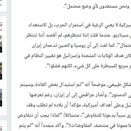
منذ 1
س، ونحن مستعدون لأي وضع محتمل".
ت
كية لا يعني الرغبة في استمرار الحرب، بل الاستعداد
يناريو. عندما قلت إننا ننتظرهم، لم أقصد أننا ننتظر
احتمال". كما لفت إلى أن روسيا والصين تدعمان إيران
ت
ان هدف الولايات المتحدة وإسرائيل هو تغيير النظام في
ر سريع للسيطرة على كل شيء، لكنهم فشلوا".
ت
بشكل طبيعي، موضحاً أنه "تم استبدال بعض القادة، وسيتم
في الدستور". وأشار عراقجي إلى أن إيران، رغم تعرضها
ت
ل وعلى أهداف أميركية، مؤكداً أن بلاده لم تطلب وقف
نرى سبباً يدعونا للتفاوض"، متسائلاً: "لماذا يجب أن نتفاوض
هاجمونا في منتصف المفاوضات؟". وأكد مجدداً أنه "لم يتم
ت