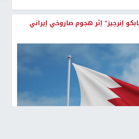
ابكو إنرجيز" إثر هجوم صاروخي إيراني