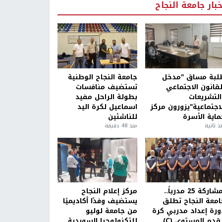
خبار جامعة النجاح
لبة مساق "مدخل
جامعة النجاح الوطنية
لقانون الاجتماعي
تستضيف منافسات
التشريعات
بطولة الراحل مفيد
لاجتماعية"يزورون مركز
اسماعيل لكرة اليد
ماية الأسرة
للناشئين
ذ ثانية
منذ 48 دقيقة
بمشاركة 25 مدرباً..
مركز إعلام النجاح
امعة النجاح تطلق
يستضيف وفدًا أكاديميًا
ورة إعداد مدربي كرة
من جامعة لوليو
قدم المستوى (C)
للتكنولوجيا السويدية