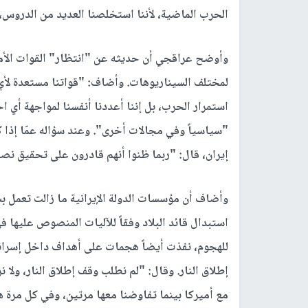
الحرب الماضية، لأننا استخلصنا العديد من الدرو
وأوضح عراقجي أن حديثه عن "انتظار" القوات الأمير
لمختلف السيناريوهات. وأضاف: "قواتنا مستعدة لأي س
استمرار الحرب، بل إننا أعددنا أنفسنا لمواجهة أي 
"سياسياً وفي مجالات أخرى". وعند سؤاله عمّا إذا ك
إيران، قال: "ربما ظنوا أنهم قادرون على تحقيق نص
وأضاف أن مؤسسات الدولة الإيرانية ما زالت تعمل 
استبدال قائد البلاد وفقاً للآليات المنصوص عليها 
للهجوم، نفذت أيضاً هجمات على أهداف داخل إسرائي
إطلاق النار. وقال: "لم نطلب وقف إطلاق النار، ولا 
مع أميركا بينما تفاوضنا معها مرتين، وفي كل مرة 