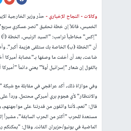
وكالات -
النجاح الإخباري -
حذّر وزير الخارجية الإ
الخميس، قائلاً إن خطة تحقيق "نصر عسكري سريع"
"إكس" مخاطباً ترامب: "السيد الرئيس، الخطة (أ)
أن "الخطة (ب) الخاصة بك ستلقى هزيمة أكبر". و
ضاعت، بعد أن أخفت ما وصفها بـ"عصابة أميركا أخي
بالقول إن شعار "إسرائيل أولاً" يعني دائماً "أميركا أ
وفي موازاة ذلك، أكد عراقجي في مقابلة مع شبكة "أ
والانتظار" لأي هجوم بري أميركي محتمل. ورداً على 
قال: "نعم، لأننا واثقون من قدرتنا على مواجهتهم، 
مستعدة للحرب "أكثر من الحرب السابقة"، مشيراً إلى
الماضية في يونيو/حزيران الفائت. وقال: "يمكنكم ر