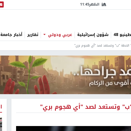
الظهر
11:45
البث
نيو 48
شؤون إسرائيلية
عربي ودولي
تقارير
أخبار جامعة 
" الخطة "ب" وتستعد لصد "أي هجوم بري"
 "ب" وتستعد لصد "أي هجوم بري"
ا