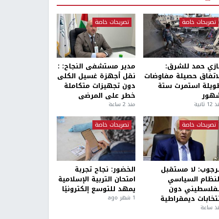
تصريحات خاصة
تصريحات خاصة
ازي حمد للشرق:
مدير مستشفى النجاح: :
لاتفاق حصيلة مفاوضات
نقل أجهزة غسيل الكلى
ويلة استمرت ستة
دون تجهيزات متكاملة
هور
خطر على المرضى
1 ثانية
منذ 2 ساعة
تصريحات خاصة
تصريحات خاصة
لرجوب: لا مستقبل
الخضور: نجاح تجربة
لنظام السياسي
امتحان التربية الإسلامية
لفلسطيني دون
يمهد للتوسع إلكترونيًا
نتخابات ديمقراطية
1 شهر ago
ذ ساعة