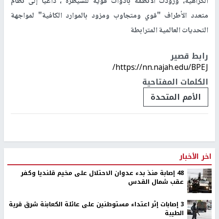
الكراهية، وزوّدت الأنظمة بأدوات قوية للسيطرة"، داعيا إلى نظام
متعدد الأطراف "قوي ومتجاوب ومزود بالموارد الكافية" لمواجهة
التحديات العالمية المترابطة
رابط قصير
https://nn.najah.edu/BPEJ/
الكلمات المفتاحية
الأمم المتحدة
اخر الأخبار
48 إصابة منذ بدء عدوان الاحتلال على مخيم قلنديا وكفر
عقب شمال القدس
‏3 إصابات إثر اعتداء مستوطنين على عائلة الكعابنة شرق قرية
الطيبة