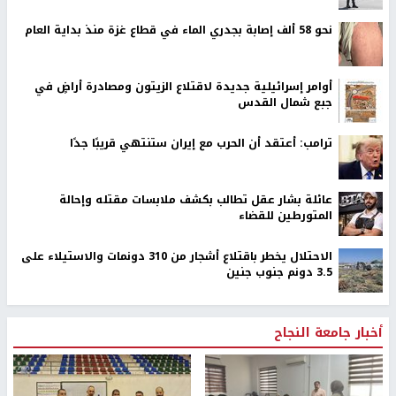
نحو 58 ألف إصابة بجدري الماء في قطاع غزة منذ بداية العام
أوامر إسرائيلية جديدة لاقتلاع الزيتون ومصادرة أراضٍ في
جبع شمال القدس
ترامب: أعتقد أن الحرب مع إيران ستنتهي قريبًا جدًا
عائلة بشار عقل تطالب بكشف ملابسات مقتله وإحالة
المتورطين للقضاء
الاحتلال يخطر باقتلاع أشجار من 310 دونمات والاستيلاء على
3.5 دونم جنوب جنين
أخبار جامعة النجاح