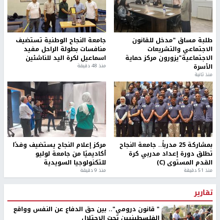
طلبة مساق "مدخل للقانون
جامعة النجاح الوطنية تستضيف
الاجتماعي والتشريعات
منافسات بطولة الراحل مفيد
الاجتماعية"يزورون مركز حماية
اسماعيل لكرة اليد للناشئين
الأسرة
منذ 48 دقيقة
منذ ثانية
بمشاركة 25 مدرباً.. جامعة النجاح
مركز إعلام النجاح يستضيف وفدًا
تطلق دورة إعداد مدربي كرة
أكاديميًا من جامعة لوليو
القدم المستوى (C)
للتكنولوجيا السويدية
منذ 51 دقيقة
منذ 9 دقيقة
تقارير
" قانون درومي".. بين حق الدفاع عن النفس وواقع
الفلسطينيين تحت الاحتلال