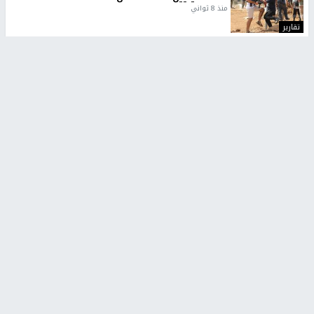
منذ 8 ثواني
تقارير
شهداء بينهم أطفال في غزة.. والاحتلال يصعّد
غاراته ويمنح السكان دقائق للإخلاء
منذ 11 ثانية
تقارير
الإعلام العبري: "معركة مضيق هرمز تستهدف تثبيت
رواية سياسية"
منذ 9 ثواني
تقارير
تصريحات خاصة
تصريحات خاصة
تصريحات خاصة
غازي حمد للشرق: الاتفاق حصيلة
مدير مستشفى النجاح: : نقل
مفاوضات طويلة استمرت ستة
أجهزة غسيل الكلى دون تجهيزات
شهور
متكاملة خطر على المرضى