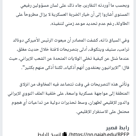
وبحسب ما أوردته التقارير، جاء ذلك على لسان مسؤولين رفيعي
المستوى أشاروا إلى أن خيار الضربة العسكرية لا يزال مطروحاً على
الطاولة، رغم عدم تحديد موعد زمني لتنفيذه.
وفي السياق ذاته، كشفت المصادر أن مبعوث الرئيس الأميركي دونالد
ترامب، ستيف ويتكوف، أدلى بتصريحات لافتة خلال حديث مغلق،
عندما سُئل عن كيفية تخلي الولايات المتحدة عن الشعب الإيراني، حيث
قال: "الإيرانيون يعتقدون أنهم أذكياء، لكننا أذكى منهم بكثير".
وتأتي هذه التصريحات في وقت تتصاعد فيه المخاوف من انزلاق
المنطقة إلى مواجهة عسكرية واسعة، على خلفية الملف النووي الإيراني
والدور الإقليمي لطهران، وسط تحذيرات دولية من تداعيات أي هجوم
محتمل على الاستقرار الإقليمي.
رابط قصير
https://nn.najah.edu/BPEP/
إنسخ الرابط