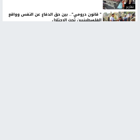
تقارير
" قانون درومي".. بين حق الدفاع عن النفس وواقع
الفلسطينيين تحت الاحتلال
منذ 8 ثواني
تقارير
شهداء بينهم أطفال في غزة.. والاحتلال يصعّد
غاراته ويمنح السكان دقائق للإخلاء
منذ 11 ثانية
تقارير
تصريحات خاصة
تصريحات خاصة
تصريحات خاصة
غازي حمد للشرق: الاتفاق حصيلة
مدير مستشفى النجاح: : نقل
مفاوضات طويلة استمرت ستة
أجهزة غسيل الكلى دون تجهيزات
شهور
متكاملة خطر على المرضى
منذ 12 ثانية
منذ 2 ساعة