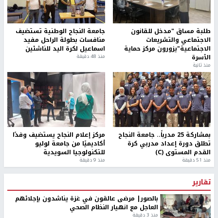
طلبة مساق "مدخل للقانون
جامعة النجاح الوطنية تستضيف
الاجتماعي والتشريعات
منافسات بطولة الراحل مفيد
الاجتماعية"يزورون مركز حماية
اسماعيل لكرة اليد للناشئين
الأسرة
منذ 48 دقيقة
منذ ثانية
بمشاركة 25 مدرباً.. جامعة النجاح
مركز إعلام النجاح يستضيف وفدًا
تطلق دورة إعداد مدربي كرة
أكاديميًا من جامعة لوليو
القدم المستوى (C)
للتكنولوجيا السويدية
منذ 51 دقيقة
منذ 9 دقيقة
تقارير
بالصور| مرضى عالقون في غزة يناشدون بإجلائهم
العاجل مع انهيار النظام الصحي
منذ 3 دقيقة