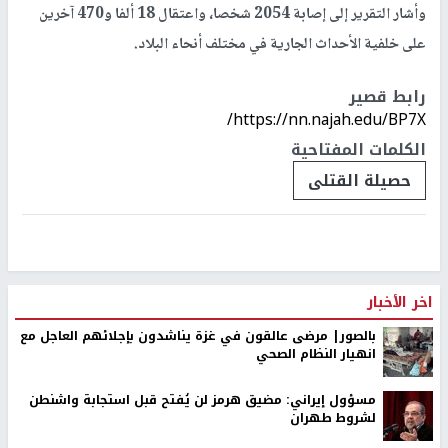
وأشار التقرير إلى إصابة 2054 شخصا، واعتقال 18 ألفا و470 آخرين
على خلفية الأحداث الجارية في مختلف أنحاء البلاد.
رابط قصير
https://nn.najah.edu/BP7X/
الكلمات المفتاحية
حصيلة القتلى
اخر الأخبار
بالصور| مرضى عالقون في غزة يناشدون بإجلائهم العاجل مع
انهيار النظام الصحي
مسؤول إيراني: مضيق هرمز لن يُفتح قبل استجابة واشنطن
لشروط طهران