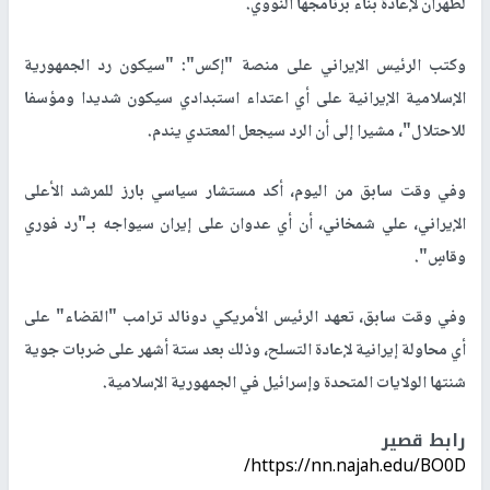
لطهران لإعادة بناء برنامجها النووي.
وكتب الرئيس الإيراني على منصة "إكس": "سيكون رد الجمهورية
الإسلامية الإيرانية على أي اعتداء استبدادي سيكون شديدا ومؤسفا
للاحتلال"، مشيرا إلى أن الرد سيجعل المعتدي يندم.
وفي وقت سابق من اليوم، أكد مستشار سياسي بارز للمرشد الأعلى
الإيراني، علي شمخاني، أن أي عدوان على إيران سيواجه بـ"رد فوري
وقاسٍ".
وفي وقت سابق، تعهد الرئيس الأمريكي دونالد ترامب "القضاء" على
أي محاولة إيرانية لإعادة التسلح، وذلك بعد ستة أشهر على ضربات جوية
شنتها الولايات المتحدة وإسرائيل في الجمهورية الإسلامية.
رابط قصير
https://nn.najah.edu/BO0D/