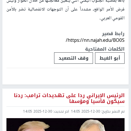
بالغاً بقضية الجنوب اليمني التي يتعين معالجتها من خلال الحوار وليس
فرض الأمر الواقع، مشدداً على أن التوجهات الانفصالية تضر بالأمن
القومي العربي.
رابط قصير
https://nn.najah.edu/BO0S/
الكلمات المفتاحية
أبو الغيط
وقف التصعيد
الرئيس الإيراني ردا على تهديدات ترامب: ردنا
سيكون قاسيا ومؤسفا
تم النشر بتاريخ:
2025-12-30 14:05
اخر تحديث:
2025-12-30 14:05