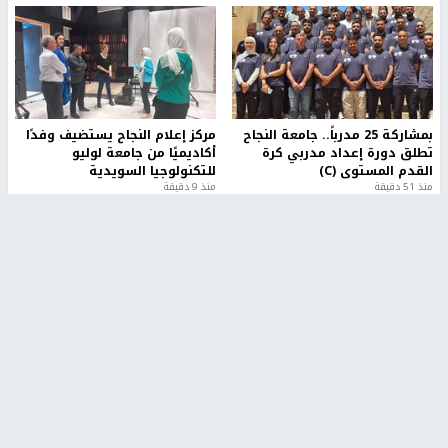
بمشاركة 25 مدرباً.. جامعة النجاح
مركز إعلام النجاح يستضيف وفدًا
تطلق دورة إعداد مدربي كرة
أكاديميًا من جامعة لوليو
القدم المستوى (C)
للتكنولوجيا السويدية
منذ 51 دقيقة
منذ 9 دقيقة
تقارير
" قانون درومي".. بين حق الدفاع عن النفس وواقع
الفلسطينيين تحت الاحتلال
منذ 8 ثواني
تقارير
شهداء بينهم أطفال في غزة.. والاحتلال يصعّد
غاراته ويمنح السكان دقائق للإخلاء
منذ 11 ثانية
تقارير
الإعلام العبري: "معركة مضيق هرمز تستهدف تثبيت