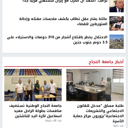
ترامب: أعتقد أن الحرب مع إيران ستنتهي قريبًا جدًا
عائلة بشار عقل تطالب بكشف ملابسات مقتله وإحالة
المتورطين للقضاء
الاحتلال يخطر باقتلاع أشجار من 310 دونمات والاستيلاء على
3.5 دونم جنوب جنين
أخبار جامعة النجاح
طلبة مساق "مدخل للقانون
جامعة النجاح الوطنية تستضيف
الاجتماعي والتشريعات
منافسات بطولة الراحل مفيد
الاجتماعية"يزورون مركز حماية
اسماعيل لكرة اليد للناشئين
الأسرة
منذ 48 دقيقة
منذ ثانية