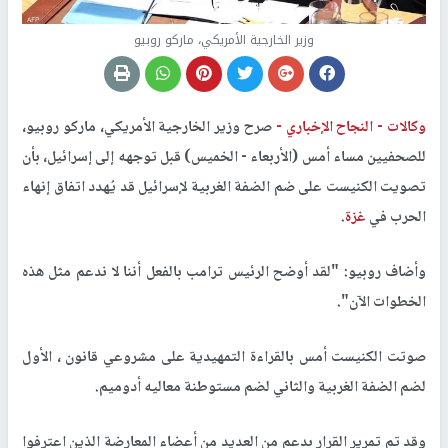
وزير الخارجية الأمريكي، ماركو روبيو
وكالات -
النجاح الإخباري -
صرح وزير الخارجية الأمريكي، ماركو روبيو،
للصحفيين مساء أمس (الأربعاء - الخميس) قبل توجهه إلى إسرائيل، بأن
تصويت الكنيست على ضم الضفة الغربية لإسرائيل قد يُهدد اتفاق إنهاء
الحرب في
غزة
.
وأضاف روبيو: "لقد أوضح الرئيس ترامب بالفعل أننا لا ندعم مثل هذه
الخطوات الآن".
صوتت الكنيست أمس بالقراءة التمهيدية على مشروعي قانون ، الأول
لضم الضفة الغربية والثاني لضم مستوطنة معاليه أدوميم.
وقد تم تمرير القرار بدعم من العديد من أعضاء المعارضة الذين اعترفوا