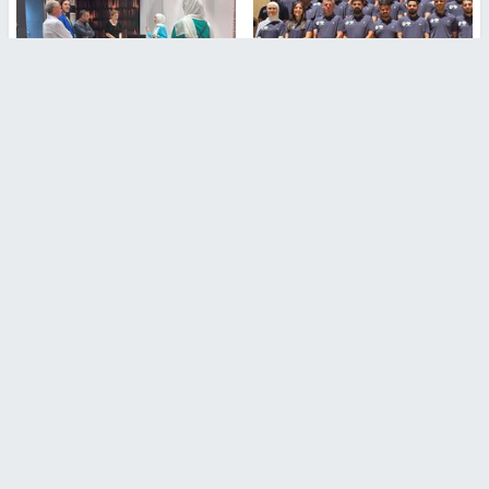
بمشاركة 25 مدرباً.. جامعة النجاح
مركز إعلام النجاح يستضيف وفدًا
تطلق دورة إعداد مدربي كرة
أكاديميًا من جامعة لوليو
القدم المستوى (C)
للتكنولوجيا السويدية
منذ 51 دقيقة
منذ 10 دقيقة
تقارير
بالصور| مرضى عالقون في غزة يناشدون بإجلائهم
العاجل مع انهيار النظام الصحي
منذ 3 دقيقة
تقارير
" قانون درومي".. بين حق الدفاع عن النفس وواقع
الفلسطينيين تحت الاحتلال
6 أيام، 17 ساعة ago
تقارير
شهداء بينهم أطفال في غزة.. والاحتلال يصعّد
غاراته ويمنح السكان دقائق للإخلاء
2 أسبوعين ago