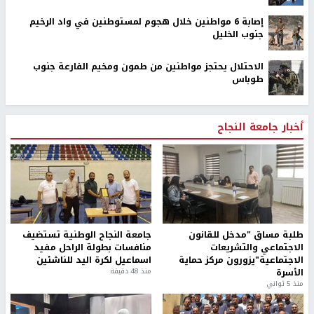
إصابة 6 مواطنين خلال هجوم لمستوطنين في واد الرخيم
جنوب الخليل
الاحتلال يحتجز مواطنين من طمون ومخيم الفارعة جنوب
طوباس
أخبار جامعة النجاح
طلبة مساق "مدخل للقانون
جامعة النجاح الوطنية تستضيف
الاجتماعي والتشريعات
منافسات بطولة الراحل مفيد
الاجتماعية"يزورون مركز حماية
اسماعيل لكرة اليد للناشئين
الأسرة
منذ 48 دقيقة
منذ 5 ثواني