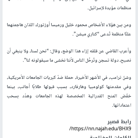
منظمات مؤيدة لإسرائيل.
ومن بين هؤلاء الأشخاص محمود خليل ورميسا أوزتورك اللذان هاجمتهما
علنًا منظمة تُدعى “كناري ميشن”.
وأعرب القاضي عن قلقه إزاء هذا الوضع، وقال: “نحن لسنا، ولا ينبغي أن
نصبح، دولة تسجن وتُرحِّل الناس لأننا نخشى ما سيقولونه لنا”.
وشنّ ترامب، في الأشهر الأخيرة، حملة ضدّ كبريات الجامعات الأمريكية،
وفي مقدمتها كولومبيا وهارفارد، بسبب قبولها طلابًا أجانب، بينما
خفّض المنح الفدرالية المخصصة لهذه الجامعات وهدّد بسحب
اعتماداتها.
رابط قصير
https://nn.najah.edu/BHX9/
الكلمات المفتاحية