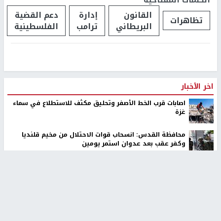
القانون
إدارة
دعم القضية
تظاهرات
البريطاني
ترامب
الفلسطينية
اخر الأخبار
اصابات قرب الخط الأصفر وتحليق مكثف للاستطلاع في سماء
غزة
محافظة القدس: انسحاب قوات الاحتلال من مخيم قلنديا
وكفر عقب بعد عدوان استمر يومين
تركيا والسعودية وباكستان ستوقع اتفاقية دفاعية مشتركة
مستوطنون بحماية قوات الاحتلال يقتحمون برك سليمان
جنوب بيت لحم