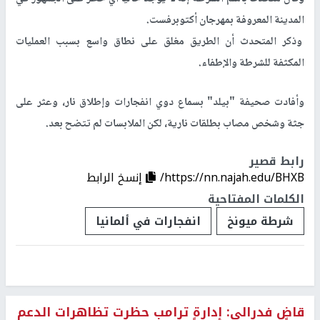
المدينة المعروفة بمهرجان أكتوبرفست.
وذكر المتحدث أن الطريق مغلق على نطاق واسع بسبب العمليات
المكثفة للشرطة والإطفاء.
وأفادت صحيفة "بيلد" بسماع دوي انفجارات وإطلاق نار، وعثر على
جثة وشخص مصاب بطلقات نارية، لكن الملابسات لم تتضح بعد.
رابط قصير
https://nn.najah.edu/BHXB/
إنسخ الرابط
الكلمات المفتاحية
شرطة ميونخ
انفجارات في ألمانيا
قاضٍ فدرالي: إدارة ترامب حظرت تظاهرات الدعم