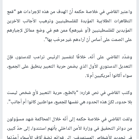
واعتبر القاضي في خلاصة حكمه أنّ الهدف من هذه الإجراءات هو “قمع
التظاهرات الطلابية المؤيدة للفلسطينيين وترهيب الأجانب الآخرين
المؤيدين للفلسطينيين (أو غيرهم) ممن هم في وضع مماثل لإجبارهم
على الصمت على أساس أنّ آراءهم غير مرحّب بها”.
وشدّد القاضي على أنّه، خلافًا لتفسير الرئيس ترامب للدستور، فإنّ
التعديل الدستوري الأول الذي يضمن حرية التعبير ينطبق على الجميع،
سواء أكانوا أمريكيين أم لا.
وكتب القاضي في نص قراره: “بالطبع، حرية التعبير لأيّ شخص ليست
بلا حدود، لكنّ هذه الحدود هي نفسها للجميع، مواطنين كانوا أم أجانب”.
ولفت القاضي في خلاصة حكمه إلى أنّه خلال المحاكمة شهد مسؤولون
من دوائر التحقيق في وزارة الأمن الداخلي بأنهم استندوا، إلى حدّ كبير،
في تحديد الأشخاص المستهدفين إلى قوائم تضمّ آلاف الأسماء أعدّتها