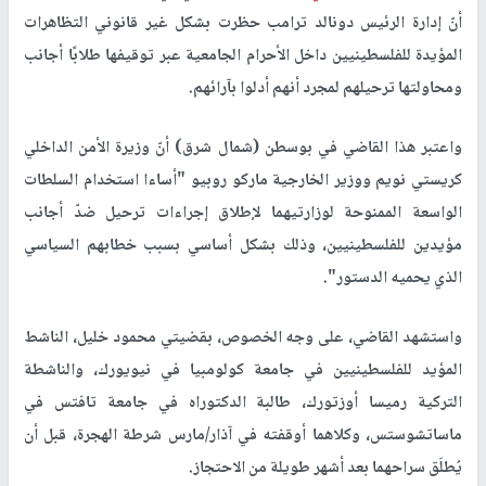
أنّ إدارة الرئيس دونالد ترامب حظرت بشكل غير قانوني التظاهرات
المؤيدة للفلسطينيين داخل الأحرام الجامعية عبر توقيفها طلابًا أجانب
ومحاولتها ترحيلهم لمجرد أنهم أدلوا بآرائهم.
واعتبر هذا القاضي في بوسطن (شمال شرق) أنّ وزيرة الأمن الداخلي
كريستي نويم ووزير الخارجية ماركو روبيو "أساءا استخدام السلطات
الواسعة الممنوحة لوزارتيهما لإطلاق إجراءات ترحيل ضدّ أجانب
مؤيدين للفلسطينيين، وذلك بشكل أساسي بسبب خطابهم السياسي
الذي يحميه الدستور".
واستشهد القاضي، على وجه الخصوص، بقضيتي محمود خليل، الناشط
المؤيد للفلسطينيين في جامعة كولومبيا في نيويورك، والناشطة
التركية رميسا أوزتورك، طالبة الدكتوراه في جامعة تافتس في
ماساتشوستس، وكلاهما أوقفته في آذار/مارس شرطة الهجرة، قبل أن
يُطلَق سراحهما بعد أشهر طويلة من الاحتجاز.