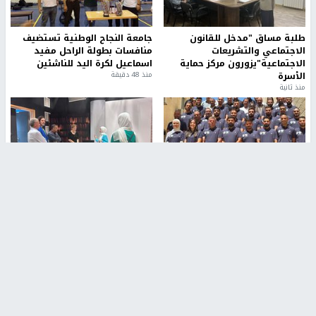
طلبة مساق "مدخل للقانون
جامعة النجاح الوطنية تستضيف
الاجتماعي والتشريعات
منافسات بطولة الراحل مفيد
الاجتماعية"يزورون مركز حماية
اسماعيل لكرة اليد للناشئين
الأسرة
منذ 48 دقيقة
منذ ثانية
بمشاركة 25 مدرباً.. جامعة النجاح
مركز إعلام النجاح يستضيف وفدًا
تطلق دورة إعداد مدربي كرة
أكاديميًا من جامعة لوليو
القدم المستوى (C)
للتكنولوجيا السويدية
منذ 51 دقيقة
منذ 9 دقيقة
تقارير
" قانون درومي".. بين حق الدفاع عن النفس وواقع
الفلسطينيين تحت الاحتلال
منذ 8 ثواني