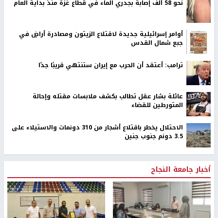
نحو 58 ألف إصابة بجدري الماء في قطاع غزة منذ بداية العام
أوامر إسرائيلية جديدة لاقتلاع الزيتون ومصادرة أراضٍ في
جبع شمال القدس
ترامب: أعتقد أن الحرب مع إيران ستنتهي قريبًا جدًا
عائلة بشار عقل تطالب بكشف ملابسات مقتله وإحالة
المتورطين للقضاء
الاحتلال يخطر باقتلاع أشجار من 310 دونمات والاستيلاء على
3.5 دونم جنوب جنين
أخبار جامعة النجاح