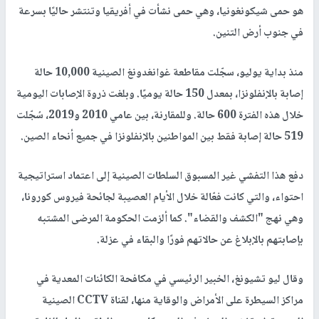
هو حمى شيكونغونيا، وهي حمى نشأت في أفريقيا وتنتشر حاليًا بسرعة
في جنوب أرض التنين.
منذ بداية يوليو، سجّلت مقاطعة غوانغدونغ الصينية 10,000 حالة
إصابة بالإنفلونزا، بمعدل 150 حالة يوميًا. وبلغت ذروة الإصابات اليومية
خلال هذه الفترة 600 حالة. وللمقارنة، بين عامي 2010 و2019، سُجّلت
519 حالة إصابة فقط بين المواطنين بالإنفلونزا في جميع أنحاء الصين.
دفع هذا التفشي غير المسبوق السلطات الصينية إلى اعتماد استراتيجية
احتواء، والتي كانت فعّالة خلال الأيام العصيبة لجائحة فيروس كورونا،
وهي نهج "الكشف والقضاء". كما ألزمت الحكومة المرضى المشتبه
بإصابتهم بالإبلاغ عن حالاتهم فورًا والبقاء في عزلة.
وقال ليو تشيونغ، الخبير الرئيسي في مكافحة الكائنات المعدية في
مراكز السيطرة على الأمراض والوقاية منها، لقناة CCTV الصينية