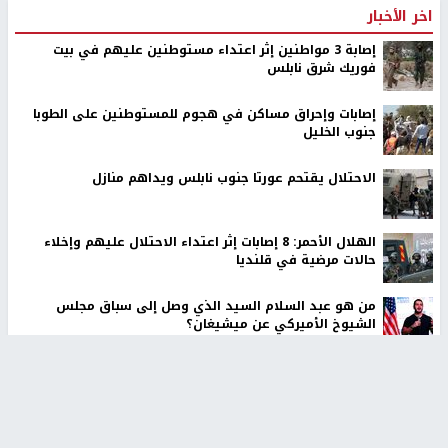
اخر الأخبار
إصابة 3 مواطنين إثر اعتداء مستوطنين عليهم في بيت
فوريك شرق نابلس
إصابات وإحراق مساكن في هجوم للمستوطنين على الطوبا
جنوب الخليل
الاحتلال يقتحم عورتا جنوب نابلس ويداهم منازل
الهلال الأحمر: 8 إصابات إثر اعتداء الاحتلال عليهم وإخلاء
حالات مرضية في قلنديا
من هو عبد السلام السيد الذي وصل إلى سباق مجلس
الشيوخ الأميركي عن ميشيغان؟
الاحتلال يفرج عن 24 عاملاً من غزة
إيران تعلن الاتفاق مع عُمان على ممر ملاحي آمن في مضيق