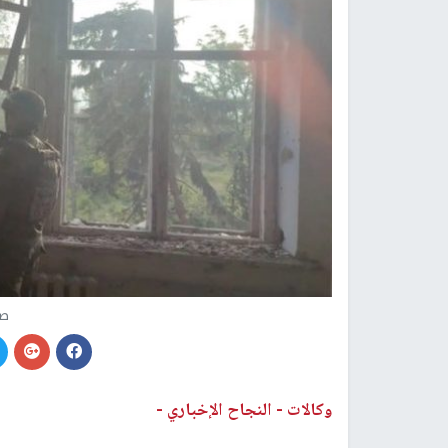
صو
وكالات -
النجاح الإخباري -