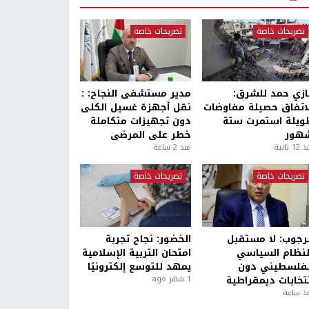
تصريحات خاصة
تصريحات خاصة
ازي حمد للشرق:
مدير مستشفى النجاح: :
لاتفاق حصيلة مفاوضات
نقل أجهزة غسيل الكلى
ويلة استمرت ستة
دون تجهيزات متكاملة
هور
خطر على المرضى
1 ثانية
منذ 2 ساعة
تصريحات خاصة
تصريحات خاصة
لرجوب: لا مستقبل
الخضور: نجاح تجربة
لنظام السياسي
امتحان التربية الإسلامية
لفلسطيني دون
يمهد للتوسع إلكترونيًا
نتخابات ديمقراطية
1 شهر ago
ذ ساعة