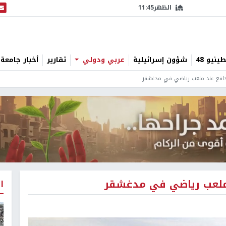
الظهر
11:45
البث
نيو 48
شؤون إسرائيلية
عربي ودولي
تقارير
أخبار جامعة 
ا