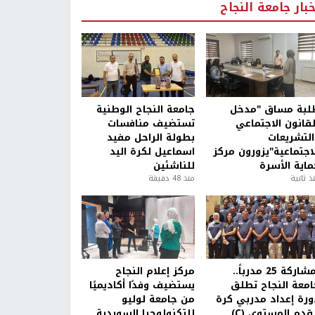
خبار جامعة النجاح
لبة مساق "مدخل
جامعة النجاح الوطنية
لقانون الاجتماعي
تستضيف منافسات
التشريعات
بطولة الراحل مفيد
لاجتماعية"يزورون مركز
اسماعيل لكرة اليد
ماية الأسرة
للناشئين
ذ ثانية
منذ 48 دقيقة
بمشاركة 25 مدرباً..
مركز إعلام النجاح
امعة النجاح تطلق
يستضيف وفدًا أكاديميًا
ورة إعداد مدربي كرة
من جامعة لوليو
قدم المستوى (C)
للتكنولوجيا السويدية