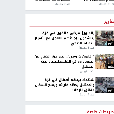
5 دقيقة
منذ 9 دقيقة
قارير
بالصور| مرضى عالقون في غزة
يناشدون بإجلائهم العاجل مع انهيار
النظام الصحي
قارير
منذ 3 دقيقة
" قانون درومي".. بين حق الدفاع عن
النفس وواقع الفلسطينيين تحت
الاحتلال
قارير
منذ 8 ثواني
شهداء بينهم أطفال في غزة..
والاحتلال يصعّد غاراته ويمنح السكان
دقائق للإخلاء
قارير
منذ 11 ثانية
صريحات خاصة