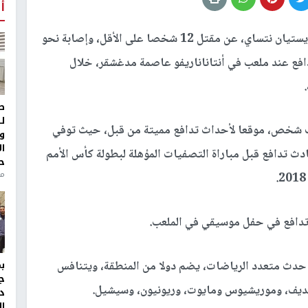
أ
أعلن رئيس وزراء مدغشقر كريستيان نتساي، عن مقتل 12 شخصا على الأقل، وإصابة نحو
طيرة، في تدافع عند ملعب في أنتاناناريفو عاصمة مدغشقر، خلال
ط
ل
لملعب، الذي تم بناؤه لاستيعاب حوالي 41 ألف شخص، موقعا لأحداث تدافع مميتة من قبل، حيث توفي
و
ا
لا يقل عن 37 آخرين في حادث تدافع قبل مباراة التصفيات المؤهلة لبطولة كأس الأمم
ح
من
 حدث متعدد الرياضات، يضم دولا من المنطقة، ويتنافس
ج
الديف، وموريشيوس ومايوت، وريونيون، وسيشيل.
د
ال