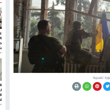
غ
ا
ط
ش
منذ 2
رة تعبيرية
ا
ل
ا
ا
من