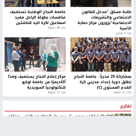
طلبة مساق "مدخل للقانون
جامعة النجاح الوطنية تستضيف
الاجتماعي والتشريعات
منافسات بطولة الراحل مفيد
الاجتماعية"يزورون مركز حماية
اسماعيل لكرة اليد للناشئين
الأسرة
منذ 48 دقيقة
منذ 5 ثواني
بمشاركة 25 مدرباً.. جامعة النجاح
مركز إعلام النجاح يستضيف وفدًا
تطلق دورة إعداد مدربي كرة
أكاديميًا من جامعة لوليو
القدم المستوى (C)
للتكنولوجيا السويدية
منذ 51 دقيقة
منذ 10 دقيقة
تقارير
" قانون درومي".. بين حق الدفاع عن النفس وواقع
الفلسطينيين تحت الاحتلال
6 أيام، 17 ساعة ago
تقارير