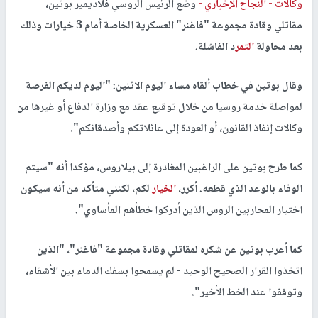
وكالات -
النجاح الإخباري -
وضع الرئيس الروسي فلاديمير بوتين،
مقاتلي وقادة مجموعة "فاغنر" العسكرية الخاصة أمام 3 خيارات وذلك
بعد محاولة
التمر
د الفاشلة.
وقال بوتين في خطاب ألقاه مساء اليوم الاثنين: "اليوم لديكم الفرصة
لمواصلة خدمة روسيا من خلال توقيع عقد مع وزارة الدفاع أو غيرها من
وكالات إنفاذ القانون، أو العودة إلى عائلاتكم وأصدقائكم".
كما طرح بوتين على الراغبين المغادرة إلى بيلاروس، مؤكدا أنه "سيتم
الوفاء بالوعد الذي قطعه. أكرر،
الخيار
لكم، لكنني متأكد من أنه سيكون
اختيار المحاربين الروس الذين أدركوا خطأهم المأساوي".
كما أعرب بوتين عن شكره لمقاتلي وقادة مجموعة "فاغنر"، "الذين
اتخذوا القرار الصحيح الوحيد - لم يسمحوا بسفك الدماء بين الأشقاء،
وتوقفوا عند الخط الأخير".