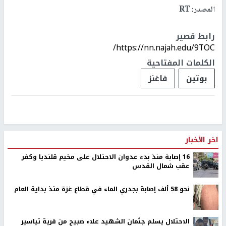
المصدر: RT
رابط قصير
https://nn.najah.edu/9TOC/
الكلمات المفتاحية
بوتين
فاغنز
اخر الأخبار
16 إصابة منذ بدء عدوان الاحتلال على مخيم قلنديا وكفر
عقب شمال القدس
نحو 58 ألف إصابة بجدري الماء في قطاع غزة منذ بداية العام
الاحتلال يسلم جثمان الشهيد علاء صبيح من قرية تياسير