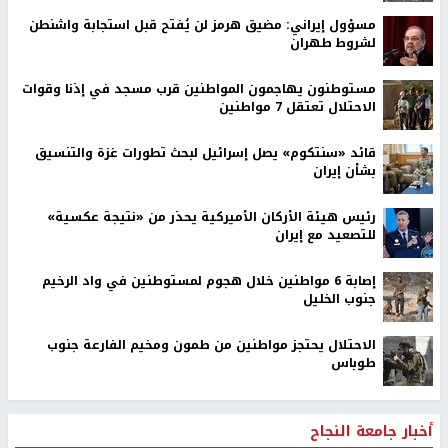
مسؤول إيراني: مضيق هرمز لن يُفتح قبل استجابة واشنطن
لشروط طهران
مستوطنون يهاجمون المواطنين قرب مسجد في إذنا وقوات
الاحتلال تعتقل 7 مواطنين
قائد «سنتكوم» يصل إسرائيل لبحث تطورات غزة والتنسيق
بشأن إيران
رئيس هيئة الأركان الأميركية يحذر من «نتيجة عكسية»
للتصعيد مع إيران
إصابة 6 مواطنين خلال هجوم لمستوطنين في واد الرخيم
جنوب الخليل
الاحتلال يحتجز مواطنين من طمون ومخيم الفارعة جنوب
طوباس
أخبار جامعة النجاح