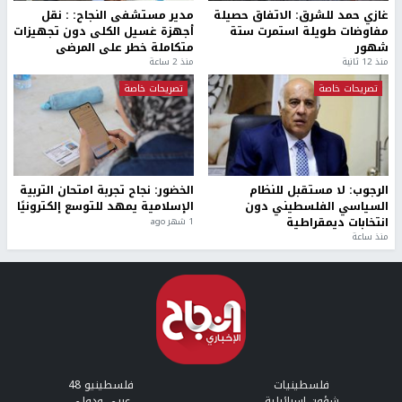
غازي حمد للشرق: الاتفاق حصيلة
مدير مستشفى النجاح: : نقل
مفاوضات طويلة استمرت ستة
أجهزة غسيل الكلى دون تجهيزات
شهور
متكاملة خطر على المرضى
منذ 12 ثانية
منذ 2 ساعة
تصريحات خاصة
تصريحات خاصة
الرجوب: لا مستقبل للنظام
الخضور: نجاح تجربة امتحان التربية
السياسي الفلسطيني دون
الإسلامية يمهد للتوسع إلكترونيًا
انتخابات ديمقراطية
1 شهر ago
منذ ساعة
فلسطينيات
فلسطينيو 48
شؤون إسرائيلية
عربي ودولي