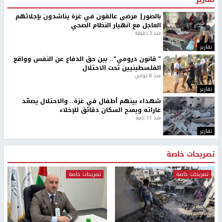
بالصور| مرضى عالقون في غزة يناشدون بإجلائهم
العاجل مع انهيار النظام الصحي
منذ 3 دقيقة
تقارير
" قانون درومي".. بين حق الدفاع عن النفس وواقع
الفلسطينيين تحت الاحتلال
منذ 8 ثواني
تقارير
شهداء بينهم أطفال في غزة.. والاحتلال يصعّد
غاراته ويمنح السكان دقائق للإخلاء
منذ 11 ثانية
تقارير
تصريحات خاصة
تصريحات خاصة
تصريحات خاصة