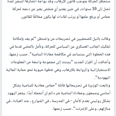
ستحظر الحركة بموجب قانون الإرهاب، وقد يواجه أنصارها السجن لمدة
تصل إلى 10 سنوات، في حين يعتبر أي شخص يعبر عن دعمه لحركة
حماس أو يرفع علمها أو يرتب لقاءات لها يكون مخالفًا للقانون.
وقالت باتيل للصحفيين في تصريحات من واشنطن "لم يعد بإمكاننا
تفكيك الجانب العسكري عن السياسي للحركة، ونأمل بالمضي قدما في
هذه الخطوة التي ستساعد في مكافحة معاداة السامية". حسب زعمها.
وأضافت أن القرار الجديد "يستند إلى مجموعة واسعة من المعلومات
الاستخباراتية والروابط بالإرهاب، وهي خطوة حيوية نحو حماية الجالية
اليهودية".
وتابعت الوزيرة في تصريحاتها قائلة "حماس معادية للسامية بشكل
أساسي ومسعور، ومعاداة السامية شر دائم لن أتحمله أبدًا. يشعر اليهود
بشكل روتيني بعدم الأمان - في المدرسة ، في الشوارع ، عند العبادة ، في
منازلهم ، وعلى الإنترنت". حسب زعمها.