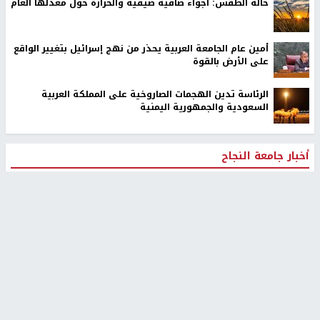
حالة الطقس: أجواء صافية صيفية والحرارة حول معدلها العام
أمين عام الجامعة العربية يحذر من نهج إسرائيل بتغيير الواقع
على الأرض بالقوة
الرئاسة تدين الهجمات الصاروخية على المملكة العربية
السعودية والجمهورية اليمنية
أخبار جامعة النجاح
طلبة مساق "مدخل للقانون
جامعة النجاح الوطنية تستضيف
الاجتماعي والتشريعات
منافسات بطولة الراحل مفيد
الاجتماعية"يزورون مركز حماية
اسماعيل لكرة اليد للناشئين
الأسرة
منذ 48 دقيقة
منذ ثانية