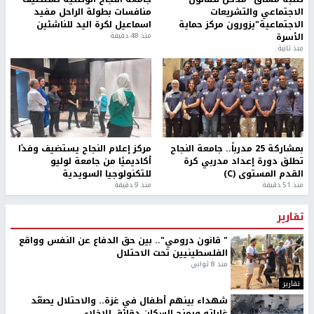
الاجتماعي والتشريعات
منافسات بطولة الراحل مفيد
الاجتماعية"يزورون مركز حماية
اسماعيل لكرة اليد للناشئين
الأسرة
منذ 48 دقيقة
منذ ثانية
بمشاركة 25 مدرباً.. جامعة النجاح
مركز إعلام النجاح يستضيف وفدًا
تطلق دورة إعداد مدربي كرة
أكاديميًا من جامعة لوليو
القدم المستوى (C)
للتكنولوجيا السويدية
منذ 51 دقيقة
منذ 9 دقيقة
تقارير
" قانون درومي".. بين حق الدفاع عن النفس وواقع
الفلسطينيين تحت الاحتلال
منذ 8 ثواني
تقارير
شهداء بينهم أطفال في غزة.. والاحتلال يصعّد
غاراته ويمنح السكان دقائق للإخلاء