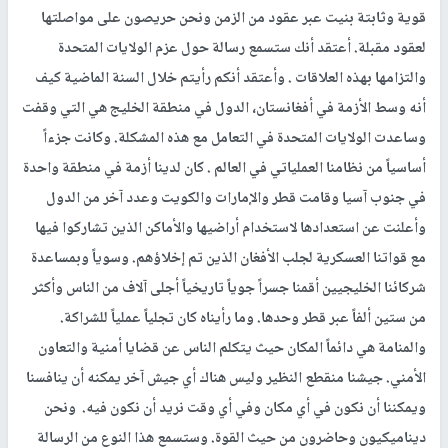
قوية وثابتة بنيت عبر عقود من الزمن ونحن حريصون على مواصلتها
لعقود مقبلة. أعتقد أنك ستسمع رسالة حول عزم الولايات المتحدة
والتزامها بهذه العلاقات . وأعتقد أنكم رأيتم خلال السنة الماضية كيف
أنه وسط الأزمة في أفغانستان، الدول في منطقة الخليج هي التي وقفت
وساعدت الولايات المتحدة في التعامل مع هذه المشكلة. وكانت جزءاً
أساسياً من نظامنا العملياتي في العالم . كان لدينا أزمة في منطقة واحدة
في جنوب آسيا وقامت قطر والإمارات والكويت وعدد آخر من الدول
وأعلنت عن استعدادها لاستخدام أراضيها والأماكن الذين تشاركوا فيها
مع قواتنا العسكرية لجلب الأفغان الذين تم إخلاؤهم. وسوياً وبمساعدة
شركائنا الخليجيين أقمنا جسراً جوياً تاريخياً أجلى آلاف من الناس وأكثر
من ستين ألفاً عبر قطر وحدها. وما رأيناه كان تجلياً عملياً للشراكة.
والمنامة هي دائماً المكان حيث يتكلم الناس عن قضايا أمنية والتعاون
الأمني. جيشنا منقطع النظير وليس هناك أي جيش آخر يمكنه أن ينافسنا
ويمكننا أن نكون في أي مكان وفي أي وقت نريد أن نكون فيه. ونحن
ديناميكيون وحاضرون من حيث القوة. وستسمع هذا النوع من الرسالة