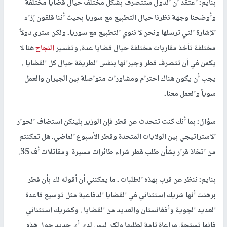
بنايم: أعتقد أن الدول ستتصرف بشكل مختلف حيال قضايا مختلفة
وأوضحنا وجهة نظرنا حيال التطبيع مع سوريا بحيث أننا قلقون إزاء
الإشارة التي ترسلها ونحن لا ننوي التطبيع مع سوريا. ولكن سترى دولاً
مختلفة تأخذ مقاربات مختلفة حيال قضايا عدة. وتفسير
النجاح
هنا لا
يكمن في أن تتصرف قطر وجيرانها بنفس الطريقة حيال كل القضايا .
يجب أن يكون هناك احترام ومشاورات متواصلة بين الجيران والعمل
سوياً والعمل معنا.
سؤال: بما أنك كنت تتحدث عن قطر فإن الوزير بلينكن استضاف الحوار
الاستراتيجي بين الولايات المتحدة وقطر الأسبوع الماضي. هل تمكنتم
من اتخاذ قرار بشأن طلب قطر شراء طائرات مسيرة ومقاتلات أف 35.
بنايم: ننظر عن قرب بهذه الطلبات . ما يمكنني أن أقوله لك بأن قطر
برهنت أنها شريك استثنائي في القضايا الدفاعية مثل توسيع قاعدة
العديد الجوية وأفغانستان والعديد من القضايا . وكشريك استثنائي
فإنها تستحق مراعاة تامة لطلبها ولكن ليس لدي أي جديد حول هذه