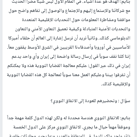
بنايم: الهدف هو عدة أشياء. في المقام الأول ليس شيئاً مضراً الحديث
مع شركائنا والإستماع إليهم والإجتماع والوصول إلى تفاهم واضح حول
مواقفنا ومشاطرة المعلومات حول التحديات الإقليمية المتعددة
والتحديات الأمنية المتبادلة وكيفية تعميق التعاون الأمني والتعاون
الدبلوماسي كذلك. وثانياً نريد أن نرسل إشارة إلى العالم أن حلفاء أميركا
الأساسيين في أوروبا وأصدقاءنا القريبين في الشرق الأوسط يقفون معاً.
إننا كلنا نقف سوياً في إرسال رسالة واضحة إلى إيران وأي واحد يدعم
إيران في ذلك عبر القول: عليكم معالجة القضايا النووية هذه ولا يمكنكم
أن تفرقوا بيننا وعليكم العمل معنا سوياً لمعالجة كل هذه القضايا النووية
والإقليمية كذلك.
سؤال : وتحضيرهم للعودة إلى الاتفاق النووي؟
بنايم: للاتفاق النووي هندسة محددة له ولكن لهذه الدول كلمة مهمة جداً
وموقفاً مهماً حيال ما يجري. الاتفاق النووي مركز على الدول الخمسة
زائد واحد ولكن الدول في المنطقة والعديد منها يجري محادثات خاصة