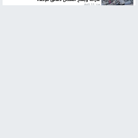
منذ 11 ثانية
تقارير
الإعلام العبري: "معركة مضيق هرمز تستهدف تثبيت
رواية سياسية"
منذ 9 ثواني
تقارير
تصريحات خاصة
تصريحات خاصة
تصريحات خاصة
غازي حمد للشرق: الاتفاق حصيلة
مدير مستشفى النجاح: : نقل
مفاوضات طويلة استمرت ستة
أجهزة غسيل الكلى دون تجهيزات
شهور
متكاملة خطر على المرضى
منذ 12 ثانية
منذ 2 ساعة
تصريحات خاصة
تصريحات خاصة