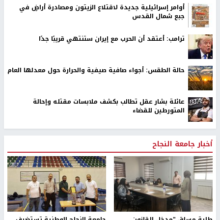
أوامر إسرائيلية جديدة لاقتلاع الزيتون ومصادرة أراضٍ في
جبع شمال القدس
ترامب: أعتقد أن الحرب مع إيران ستنتهي قريبًا جدًا
حالة الطقس: أجواء صافية صيفية والحرارة حول معدلها العام
عائلة بشار عقل تطالب بكشف ملابسات مقتله وإحالة
المتورطين للقضاء
أخبار جامعة النجاح
طلبة مساق "مدخل للقانون
جامعة النجاح الوطنية تستضيف