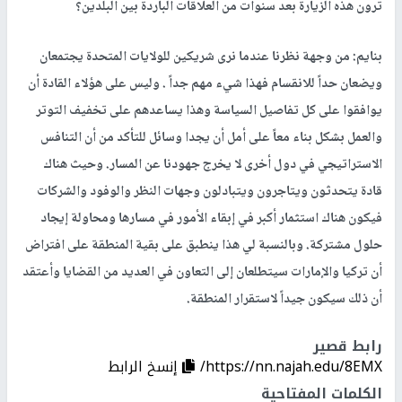
ترون هذه الزيارة بعد سنوات من العلاقات الباردة بين البلدين؟
بنايم: من وجهة نظرنا عندما نرى شريكين للولايات المتحدة يجتمعان
ويضعان حداً للانقسام فهذا شيء مهم جداً . وليس على هؤلاء القادة أن
يوافقوا على كل تفاصيل السياسة وهذا يساعدهم على تخفيف التوتر
والعمل بشكل بناء معاً على أمل أن يجدا وسائل للتأكد من أن التنافس
الاستراتيجي في دول أخرى لا يخرج جهودنا عن المسار. وحيث هناك
قادة يتحدثون ويتاجرون ويتبادلون وجهات النظر والوفود والشركات
فيكون هناك استثمار أكبر في إبقاء الأمور في مسارها ومحاولة إيجاد
حلول مشتركة. وبالنسبة لي هذا ينطبق على بقية المنطقة على افتراض
أن تركيا والإمارات سيتطلعان إلى التعاون في العديد من القضايا وأعتقد
أن ذلك سيكون جيداً لاستقرار المنطقة.
رابط قصير
https://nn.najah.edu/8EMX/
إنسخ الرابط
الكلمات المفتاحية