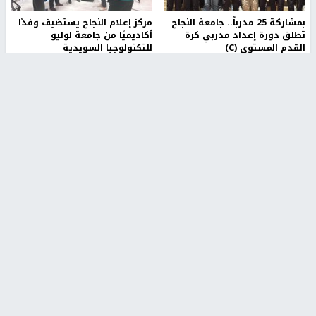
بمشاركة 25 مدرباً.. جامعة النجاح
مركز إعلام النجاح يستضيف وفدًا
تطلق دورة إعداد مدربي كرة
أكاديميًا من جامعة لوليو
القدم المستوى (C)
للتكنولوجيا السويدية
منذ 51 دقيقة
منذ 9 دقيقة
تقارير
بالصور| مرضى عالقون في غزة يناشدون بإجلائهم
العاجل مع انهيار النظام الصحي
منذ 3 دقيقة
تقارير
" قانون درومي".. بين حق الدفاع عن النفس وواقع
الفلسطينيين تحت الاحتلال
منذ 8 ثواني
تقارير
شهداء بينهم أطفال في غزة.. والاحتلال يصعّد
غاراته ويمنح السكان دقائق للإخلاء
منذ 11 ثانية
تقارير
تصريحات خاصة