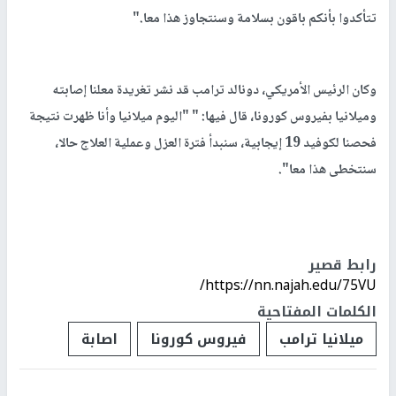
تتأكدوا بأنكم باقون بسلامة وسنتجاوز هذا معا."
وكان الرئيس الأمريكي، دونالد ترامب قد نشر تغريدة معلنا إصابته
وميلانيا بفيروس كورونا، قال فيها: " "اليوم ميلانيا وأنا ظهرت نتيجة
فحصنا لكوفيد 19 إيجابية، سنبدأ فترة العزل وعملية العلاج حالا،
سنتخطى هذا معا".
رابط قصير
https://nn.najah.edu/75VU/
الكلمات المفتاحية
ميلانيا ترامب
فيروس كورونا
اصابة