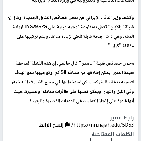
الصناعات الدفاعية والإلكترونية في وزارة الدفاع الإيرانية
.
وكشف وزير الدفاع الإيراني عن بعض خصائص القنابل الجديدة، وقال إن
قنبلة "بالابان" تعمل بمنظومة توجيه مبنية على
INS&GPS
لزيادة
الدقة، وهي ذات أجنحة قابلة للطي لزيادة مداها، ويتم تركيبها على
مقاتلة "كرّار
".
وحول خصائص قنبلة "ياسين" قال حاتمي، إن هذه القنبلة الموجهة
بعيدة المدى، يمكن إطلاقها من مسافة 50 كم، وتوجيهها نحو الهدف
لتصيبه بدقة عالية، كما يمكن استخدامها في جميع الظروف المناخية،
وفي الليل والنهار، ويمكن نصبها على طائرات مقاتلة أو مسيرة، حيث
أنها قادرة على إنجاز العمليات في المديات القصيرة والبعيدة
.
رابط قصير
https://nn.najah.edu/5D53/
إنسخ الرابط
الكلمات المفتاحية