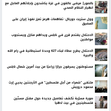
بالصور| مرضى عالقون في غزة يناشدون بإجلائهم العاجل مع
انهيار النظام الصحي
وول ستريت جورنال: تفاهمات هرمز تعزز نفوذ إيران على
المضيق
الاحتلال يقتحم قرى في نابلس ويداهم منازل ويستجوب
مواطنين
الاحتلال يطرح عطاءً لبناء 627 وحدة استيطانية في رام الله
والبيرة
مستوطنون يسرقون جرارًا زراعيًا من بيت أمرين شمال نابلس
ملتقى "شعراء من أجل فلسطين" في الأرجنتين يحيي إرث
محمود درويش
صورة مسرّبة تكشف تفاصيل جديدة حول مقتل مسنّين
فلسطينيين في بيت لاهيا