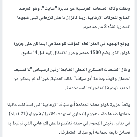
ونقلت وكالة الصحافة الفرنسية عن مديرة "سايت"، وهو المرصد
المتابع للحركات الإرهابية، ريتا كاتز إنّ داعش الإرهابي تبنى هجوما
انتحاريا نفذّه 2 من عناصره.
ووقع الهجوم في المقر العام المؤقت للوحدة في ايندانان على جزيرة
غولو، الذي يضم 1500 عنصر وجرى الانتقال إليه قبل 4 أسابيع.
و قال المتحدث العسكري المحلي الضابط ارفين ارسيناس "لا نستبعد
احتمال وقوف جماعة أبو سيّاف" خلف العملية. غير أنّه لم يتمكن من
تحديد نوعية المتفجرات المستخدمة.
وتعدّ جزيرة غولو معقلا لجماعة أبو سيّاف الإرهابية التي استأنفت مانيلا
حملتها ضدّها عقب هجوم انتحاري استهدف كاتدرائية جولو (21 قتيلا)
في يناير. وتبنى الهجوم في حينه تنظيم داعش الإر هابي الذي ترتبط به
فصائل تابعة لجماعة أبو سيّاف المتطرفة.