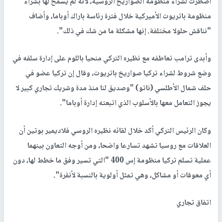
اضطرت لشراء منظومة الصواريخ الروسية، لأنه لم يسمح لها بشراء
منظومة باتريوت الأميركية خلال فترة رئاسة باراك أوباما، وأضاف
"نناقش حلولا مختلفة. إنها مشكلة ما من شك في ذلك".
وأبدى ترامب تعاطفه مع نظيره التركي منحيا باللوم على إدارة سلفه في
وضع شروط لشراء تركيا صواريخ باتريوت، وقال إن تركيا عضو في
حلف شمال الأطلسي (ناتو) "وصديق لنا منذ مدة وشريك تجاري كبير لا
يجوز التعامل معها بالأسلوب الذي اتبعته إدارة أوباما".
وكان الرئيس التركي أكد خلال لقائه نظيره الروسي فلاديمير بوتين أن
العلاقات مع روسيا تشهد تسارعا واضحا، ومن أوجه التعاون بينهما
عملية تسلم تركيا منظومة إس 400 "التي تسير وفق ما خطط لها، دون
أي معوقات أو مشاكل، وهي تمثل أولوية بالنسبة لأنقرة".
اتفاق تجاري