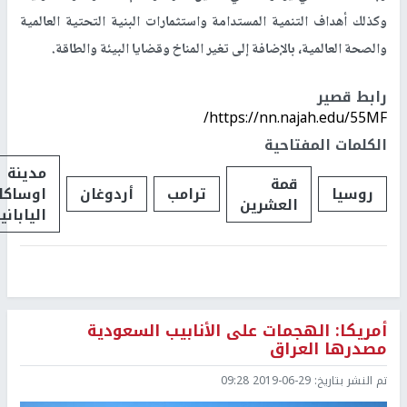
وكذلك أهداف التنمية المستدامة واستثمارات البنية التحتية العالمية
والصحة العالمية، بالإضافة إلى تغير المناخ وقضايا البيئة والطاقة.
رابط قصير
https://nn.najah.edu/55MF/
الكلمات المفتاحية
مدينة
قمة
روسيا
ترامب
أردوغان
اوساكا
العشرين
الياباني
أمريكا: الهجمات على الأنابيب السعودية
مصدرها العراق
تم النشر بتاريخ:
2019-06-29 09:28