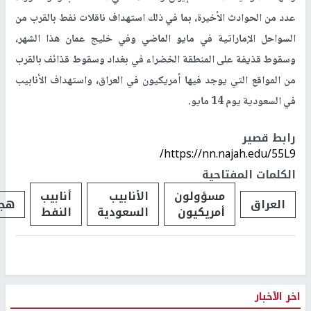
عدد من الحوادث الأخيرة، بما في ذلك استهداف ناقلات نفط بالقرب من
السواحل الإماراتية في مايو الماضي وفي خليج عمان هذا الشهر،
وسقوط قذيفة على المنطقة الخضراء في بغداد وسقوط قذائف بالقرب
من المواقع التي يوجد فيها أمريكيون في العراق، واستهداف الأنابيب
في السعودية يوم 14 مايو.
رابط قصير
https://nn.najah.edu/55L9/
الكلمات المفتاحية
مسؤولون
الأنابيب
أنابيب
العراق
هجم
أمريكيون
السعودية
النفط
اخر الأخبار