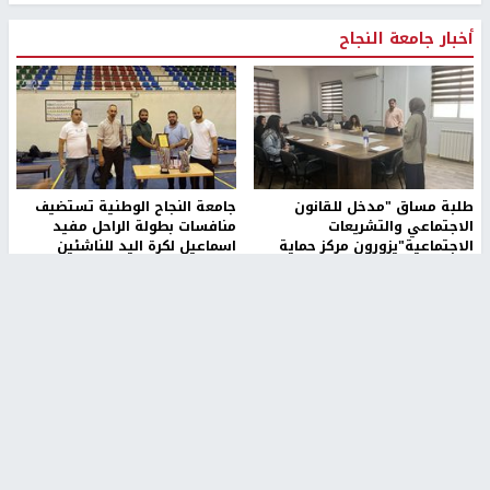
أخبار جامعة النجاح
طلبة مساق "مدخل للقانون
جامعة النجاح الوطنية تستضيف
الاجتماعي والتشريعات
منافسات بطولة الراحل مفيد
الاجتماعية"يزورون مركز حماية
اسماعيل لكرة اليد للناشئين
الأسرة
منذ 48 دقيقة
منذ ثانية
بمشاركة 25 مدرباً.. جامعة النجاح
مركز إعلام النجاح يستضيف وفدًا
تطلق دورة إعداد مدربي كرة
أكاديميًا من جامعة لوليو
القدم المستوى (C)
للتكنولوجيا السويدية