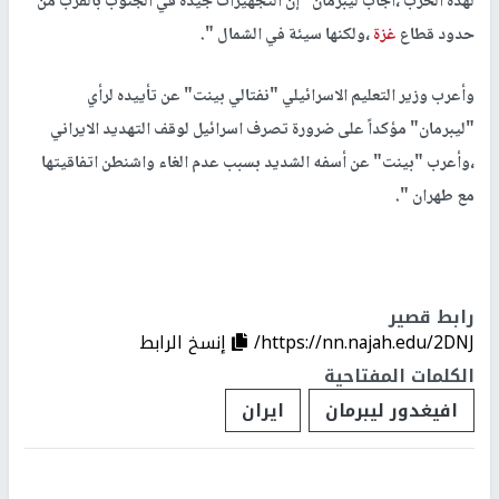
لهذه الحرب ،أجاب ليبرمان "إن التجهيزات جيدة في الجنوب بالقرب من
حدود قطاع
غزة
،ولكنها سيئة في الشمال ".
وأعرب وزير التعليم الاسرائيلي "نفتالي بينت" عن تأييده لرأي
"ليبرمان" مؤكداً على ضرورة تصرف اسرائيل لوقف التهديد الايراني
،وأعرب "بينت" عن أسفه الشديد بسبب عدم الغاء واشنطن اتفاقيتها
مع طهران ".
رابط قصير
https://nn.najah.edu/2DNJ/
إنسخ الرابط
الكلمات المفتاحية
افيغدور ليبرمان
ايران