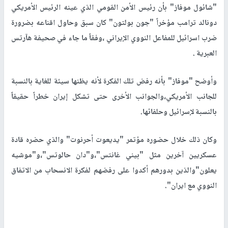
"شائول موفاز" بأن رئيس الأمن القومي الذي عينه الرئيس الأمريكي
دونالد ترامب مؤخراً "جون بولتون" كان سبق وحاول اقناعه بضرورة
ضرب اسرائيل للمفاعل النووي الإيراني ،وفقاً ما جاء في صحيفة هآرتس
العبرية .
وأوضح "موفاز" بأنه رفض تلك الفكرة لأنه يظنها سيئة للغاية بالنسبة
للجانب الأمريكي،والجوانب الأخرى حتى تشكل إيران خطراً حقيقاً
بالنسبة لإسرائيل وحلفائها.
وكان ذلك خلال حضوره مؤتمر "يديعوت أحرنوت" والذي حضره قادة
عسكريين آخرين مثل "بيني غانتس"،و"دان حالوتس"،و"موشيه
يعلون"والذين بدورهم أكدوا على رفضهم لفكرة الانسحاب من الاتفاق
النووي مع ايران".