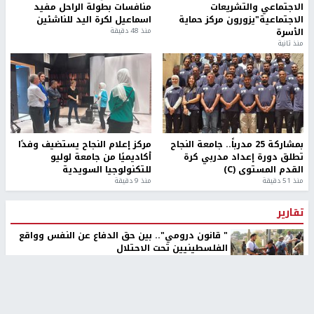
الاجتماعي والتشريعات
منافسات بطولة الراحل مفيد
الاجتماعية"يزورون مركز حماية
اسماعيل لكرة اليد للناشئين
الأسرة
منذ 48 دقيقة
منذ ثانية
بمشاركة 25 مدرباً.. جامعة النجاح
مركز إعلام النجاح يستضيف وفدًا
تطلق دورة إعداد مدربي كرة
أكاديميًا من جامعة لوليو
القدم المستوى (C)
للتكنولوجيا السويدية
منذ 51 دقيقة
منذ 9 دقيقة
تقارير
" قانون درومي".. بين حق الدفاع عن النفس وواقع
الفلسطينيين تحت الاحتلال
منذ 8 ثواني
تقارير
شهداء بينهم أطفال في غزة.. والاحتلال يصعّد
غاراته ويمنح السكان دقائق للإخلاء