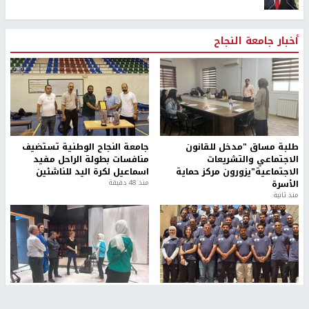
أخبار جامعة النجاح
طلبة مساق "مدخل للقانون
جامعة النجاح الوطنية تستضيف
الاجتماعي والتشريعات
منافسات بطولة الراحل مفيد
الاجتماعية"يزورون مركز حماية
اسماعيل لكرة اليد للناشئين
الأسرة
منذ 48 دقيقة
منذ ثانية
بمشاركة 25 مدرباً.. جامعة النجاح
مركز إعلام النجاح يستضيف وفدًا
تطلق دورة إعداد مدربي كرة
أكاديميًا من جامعة لوليو