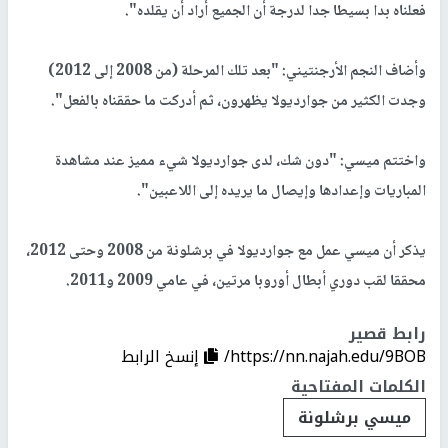
فعلناه بدا بسيطا جدا لدرجة أن الجميع أراد أن يقلده".
وأضاف النجم الأرجنتيني: "بعد تلك المرحلة (من 2008 إلى 2012)
وجدت الكثير من جوارديولا يظهرون، ثم أدركت ما حققناه بالفعل".
واختتم ميسي: "دون شك، لدى جوارديولا شيء مميز عند مشاهدة
المباريات وإعدادها وإيصال ما يريده إلى اللاعبين".
يذكر أن ميسي عمل مع جوارديولا في برشلونة من 2008 وحتى 2012،
محققا لقب دوري أبطال أوروبا مرتين، في عامي 2009 و2011.
رابط قصير
https://nn.najah.edu/9BOB/
إنسخ الرابط
الكلمات المفتاحية
ميسي برشلونة