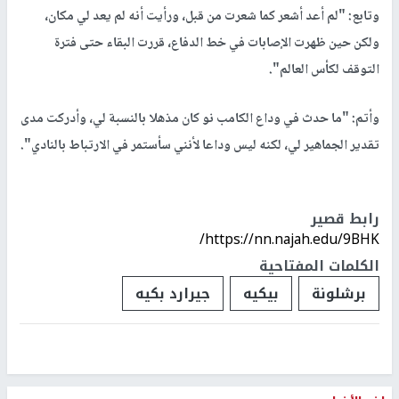
وتابع: "لم أعد أشعر كما شعرت من قبل، ورأيت أنه لم يعد لي مكان،
ولكن حين ظهرت الإصابات في خط الدفاع، قررت البقاء حتى فترة
التوقف لكأس العالم".
وأتم: "ما حدث في وداع الكامب نو كان مذهلا بالنسبة لي، وأدركت مدى
تقدير الجماهير لي، لكنه ليس وداعا لأنني سأستمر في الارتباط بالنادي".
رابط قصير
https://nn.najah.edu/9BHK/
الكلمات المفتاحية
برشلونة
بيكيه
جيرارد بكيه