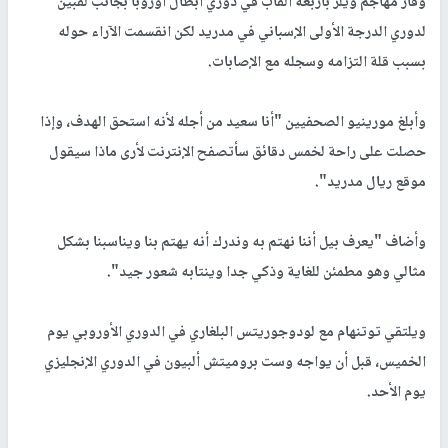
وفاز مهاجم ويلز بأربعة ألقاب في دوري أبطال أوروبا بجانب لقبين
لدوري الدرجة الأولى الإسباني في مدريد لكن انقسمت الآراء حوله
بسبب قلة التزامه وسجله مع الإصابات.
وأبلغ مورينيو الصحفيين "أنا سعيد من أجله لأنه استحق الهدف، وإذا
حصلت على راحة لخمس دقائق سأتصفح الإنترنت لأرى ماذا سيقول
موقع ريال مدريد".
وأضاف "يعرف بيل أننا نهتم به وندرك أنه يهتم بنا ويناسبنا بشكل
مثالي وهو مطمئن للغاية وذكي جدا وينتابه شعور جيد".
ويلتقي توتنهام مع لودوجوريتس البلغاري في الدوري الأوروبي يوم
الخميس، قبل أن يواجه وست بروميتش ألبيون في الدوري الإنجليزي
يوم الأحد.