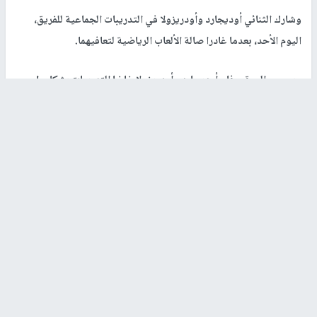
وشارك الثنائي أوديجارد وأودريزولا في التدريبات الجماعية للفريق،
اليوم الأحد، بعدما غادرا صالة الألعاب الرياضية لتعافيهما.
وبحسب الموقع، فإن أوديجارد وأودريزولا خاضا التدريبات بشكل طبيعي
رفقة المجموعة، وهناك مؤشرات على إمكانية مشاركتهما في مباراة
الثلاثاء المقبل، ضد إنتر، على الرغم من عدم الحصول على الضوء
الأخضر حتى الآن.
ويستقبل ريال مدريد نظيره إنتر ميلان، يوم الثلاثاء المقبل، على ملعب
ألفريدو دي سيتفانو، ضمن مباريات الجولة الثالثة لدور المجموعات
بدوري أبطال أوروبا.
وأوضح التقرير، أن الثنائي ينتظر تدريبات صباح غد الإثنين، من أجل
حسم الموقف النهائي من قدرتهما على خوض مباراة إنتر.