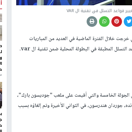
أ
يير قواعد التسلل في تقنية ال VAR
ي خرجت خلال الفترة الماضية في العديد من المباريات
ط
التسلل المطبقة في البطولة المحلية ضمن تقنية ال var.
ل
و
ا
ح
من
ي الجولة الخامسة والتي أقيمت على ملعب "جوديسون بارك"،
ئده، جوردان هندرسون، في الثواني الأخيرة وتم إلغاؤه بسبب
ج
د
ال