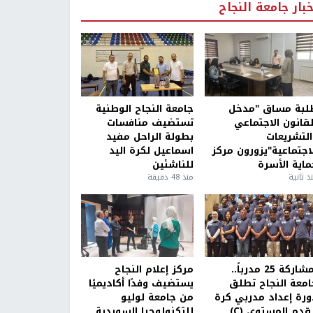
خبار جامعة النجاح
لبة مساق "مدخل
جامعة النجاح الوطنية
لقانون الاجتماعي
تستضيف منافسات
التشريعات
بطولة الراحل مفيد
لاجتماعية"يزورون مركز
اسماعيل لكرة اليد
ماية الأسرة
للناشئين
ذ ثانية
منذ 48 دقيقة
بمشاركة 25 مدرباً..
مركز إعلام النجاح
امعة النجاح تطلق
يستضيف وفدًا أكاديميًا
ورة إعداد مدربي كرة
من جامعة لوليو
قدم المستوى (C)
للتكنولوجيا السويدية