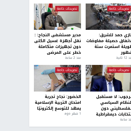
تصريحات خاصة
تصريحات خاصة
ازي حمد للشرق:
مدير مستشفى النجاح: :
لاتفاق حصيلة مفاوضات
نقل أجهزة غسيل الكلى
ويلة استمرت ستة
دون تجهيزات متكاملة
هور
خطر على المرضى
1 ثانية
منذ 2 ساعة
تصريحات خاصة
تصريحات خاصة
لرجوب: لا مستقبل
الخضور: نجاح تجربة
لنظام السياسي
امتحان التربية الإسلامية
لفلسطيني دون
يمهد للتوسع إلكترونيًا
نتخابات ديمقراطية
1 شهر ago
ذ ساعة