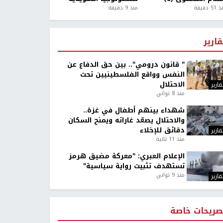
5 دقيقة
منذ 9 دقيقة
قارير
" قانون درومي".. بين حق الدفاع عن
النفس وواقع الفلسطينيين تحت
الاحتلال
قارير
منذ 8 ثواني
شهداء بينهم أطفال في غزة..
والاحتلال يصعّد غاراته ويمنح السكان
دقائق للإخلاء
قارير
منذ 11 ثانية
الإعلام العبري: "معركة مضيق هرمز
تستهدف تثبيت رواية سياسية"
منذ 9 ثواني
قارير
صريحات خاصة