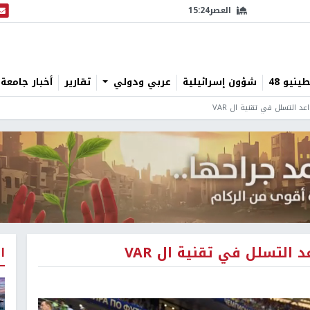
العصر
15:24
البث
نيو 48
شؤون إسرائيلية
عربي ودولي
تقارير
أخبار جامعة 
عد التسلل في تقنية ال VAR
د التسلل في تقنية ال VAR
ا