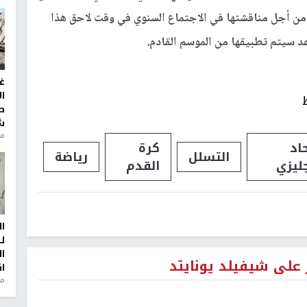
، من أجل مناقشتها في الاجتماع السنوي في وقت لاحق هذا
عد سيتم تطبيقها من الموسم القادم
.
غ
ا
ط
ش
منذ 2
حاد
كرة
التسلل
رياضة
جليزي
القدم
ا
ل
ا
على شيفيلد يونايتد
ا
من