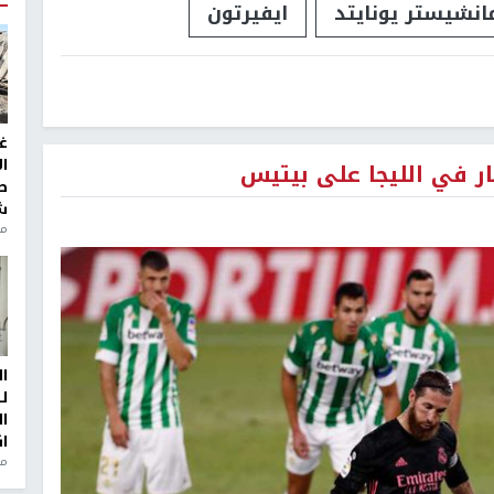
انشيستر يونايتد
ايفيرتون
غ
ا
ر في الليجا على بيتيس
ط
ش
منذ 2
ا
ل
ا
ا
من