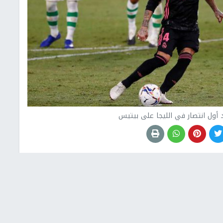
أول انتصار في الليجا على بيتيس
ب الليغا أول فوز له هذا الموسم، بالفوز على ريال بيتيس
وسجل لريال مدريد فالفيردي في الدقيقة 14، وإيمرسون لاعب بيتيس بالخطأ في مرماه في الدقيقة 48،