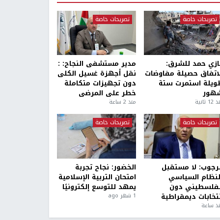
تصريحات خاصة
تصريحات خاصة
ازي حمد للشرق:
مدير مستشفى النجاح: :
لاتفاق حصيلة مفاوضات
نقل أجهزة غسيل الكلى
ويلة استمرت ستة
دون تجهيزات متكاملة
هور
خطر على المرضى
1 ثانية
منذ 2 ساعة
تصريحات خاصة
تصريحات خاصة
لرجوب: لا مستقبل
الخضور: نجاح تجربة
لنظام السياسي
امتحان التربية الإسلامية
لفلسطيني دون
يمهد للتوسع إلكترونيًا
نتخابات ديمقراطية
1 شهر ago
ذ ساعة