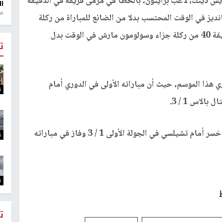
س دينك، لاعب برايتون، بالخطأ في مرمى فريقه في الدقيقة
ال
منذ 1
في الدقيقة 55، وبرونو فيرنانديز في الوقت المحتسب بدلا من الضائع للمباراة من ركلة
جزاء فيما سجل هدفي برايتون نيال موباي في الدقيقة 40 من ركلة جزاء وسولومون مارش في الوقت بدل
ت
 هذا الموسم، حيث أن مباراته الأولى في الدوري أمام
ت
لاس 1 / 3.
فيما توقف رصيد برايتون عند ثلاث نقاط، علما بأنه خسر أمام تشيلسي في الجولة الأولى 1 / 3 وفاز في مباراته
ت
ت
ت