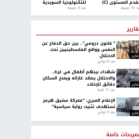
قدم المستوى (C)
للتكنولوجيا السويدية
5 دقيقة
منذ 9 دقيقة
قارير
" قانون درومي".. بين حق الدفاع عن
النفس وواقع الفلسطينيين تحت
الاحتلال
قارير
منذ 8 ثواني
شهداء بينهم أطفال في غزة..
والاحتلال يصعّد غاراته ويمنح السكان
دقائق للإخلاء
قارير
منذ 11 ثانية
الإعلام العبري: "معركة مضيق هرمز
تستهدف تثبيت رواية سياسية"
منذ 9 ثواني
قارير
صريحات خاصة