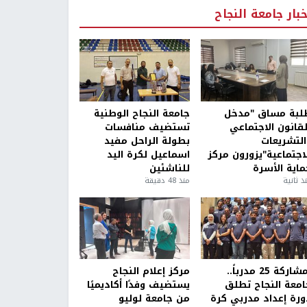
خبار جامعة النجاح
لبة مساق "مدخل
جامعة النجاح الوطنية
لقانون الاجتماعي
تستضيف منافسات
التشريعات
بطولة الراحل مفيد
لاجتماعية"يزورون مركز
اسماعيل لكرة اليد
ماية الأسرة
للناشئين
ذ ثانية
منذ 48 دقيقة
بمشاركة 25 مدرباً..
مركز إعلام النجاح
امعة النجاح تطلق
يستضيف وفدًا أكاديميًا
ورة إعداد مدربي كرة
من جامعة لوليو