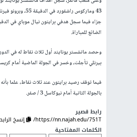
وعلى ملعب فالمر، سجل أهداف مانشستر يونايتد لوي
43 وماركوس راشفورد 
الضائع للمباراة.
وحصد مانشستر يونايتد أول ثلاث نقاط له في الدوري
بيرنلي تأجلت، وخسر في الجولة الماضية أمام كريستال با
بالجولة الثانية أمام نيوكاسل 3 / صفر.
رابط قصير
https://nn.najah.edu/751T/
إنسخ الرابط
الكلمات المفتاحية