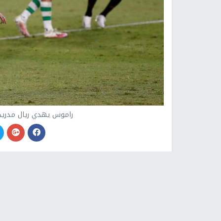
راموس يهدي ريال مدريد 
نابلس -
النجاح الإخباري -
أحرز ريال مدريد حامل لق
بنتيجة (3-2)، ضمن منافسات الجولة الثالثة من الدوري الإسباني.