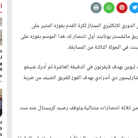
أ
لدوري الإنكليزي الممتاز لكرة القدم بفوزه المثير على
الوقت الذي حقق فريق مانشستر يونايتد أول انتصار له، هذا الموسم بفوزه على
ط
ل
و
يوين بهدف لإيفرتون في الدقيقة العاشرة ثم أدرك شيخو
ا
ح
لكريستال في الدقيقة 26 وتكفل ريشارليسون دي أندرادي بهدف الفوز للفريق الضيف من ضربة
من
 من ثلاثة انتصارات متتالية وتوقف رصيد كريستال عند ست
ج
د