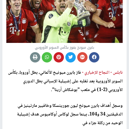
بايرن ميونخ يفوز بكأس السوبر الأوروبي
نابلس -
النجاح الإخباري -
فاز بايرن ميونيخ الألماني، بطل أوروبا، بكأس
السوبر الأوروبية بعد تغلبه على إشبيلية الإسباني بطل الدوري
الأوروبي (2-1) في ملعب "بوشكاش أرينا".
وسجل أهداف بايرن ميونخ ليون جوريتسكا وخافيير مارتينيز في
الدقيقتين 34 و104، بينما سجل لوكاس أوكامبوس هدف إشبيلية
الوحيد من ركلة جزاء في