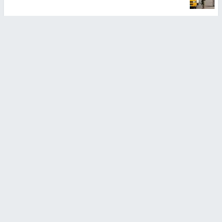
أخبار جامعة النجاح
طلبة مساق "مدخل للقانون
جامعة النجاح الوطنية تستضيف
الاجتماعي والتشريعات
منافسات بطولة الراحل مفيد
الاجتماعية"يزورون مركز حماية
اسماعيل لكرة اليد للناشئين
الأسرة
منذ 48 دقيقة
منذ ثانية
بمشاركة 25 مدرباً.. جامعة النجاح
مركز إعلام النجاح يستضيف وفدًا
تطلق دورة إعداد مدربي كرة
أكاديميًا من جامعة لوليو