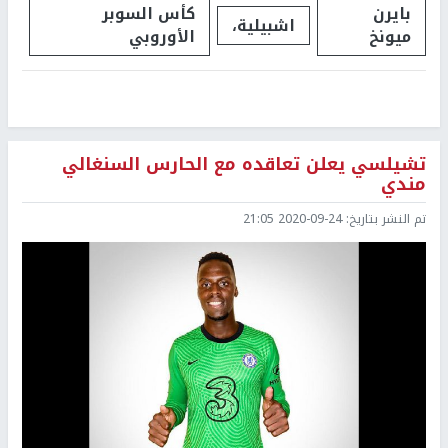
بايرن
كأس السوبر
اشبيلية،
ميونخ
الأوروبي
تشيلسي يعلن تعاقده مع الحارس السنغالي
مندي
تم النشر بتاريخ:
2020-09-24 21:05