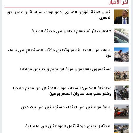
اخر الأخبار
رئيس هيئة شؤون الاسرى يدعو لوقف سياسة بن غفير بحق
الاسرى
٣ اصابات اثر تعرضهم للطعن في مدينة الطيبة
اصابات قرب الخط الأصفر وتحليق مكثف للاستطلاع في سماء
غزة
مستعمرون يهاجمون قرية ابو نجيم ويصيبون مواطنا
محافظة القدس: انسحاب قوات الاحتلال من مخيم قلنديا
وكفر عقب بعد عدوان استمر يومين
إصابة مواطنين في اعتداء مستوطنين في بيت دجن
الاحتلال يعيق حركة تنقل المواطنين في قلقيلية