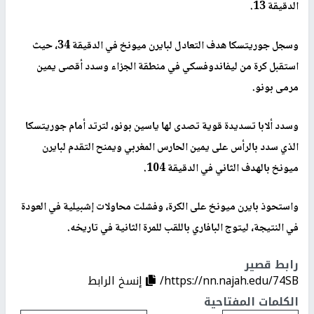
الدقيقة 13.
وسجل جوريتسكا هدف التعادل لبايرن ميونخ في الدقيقة 34، حيث
استقبل كرة من ليفاندوفسكي في منطقة الجزاء وسدد أقصى يمين
مرمى بونو.
وسدد ألابا تسديدة قوية تصدى لها ياسين بونو، لترتد أمام جوريتسكا
الذي سدد بالرأس على يمين الحارس المغربي ويمنح التقدم لبايرن
ميونخ بالهدف الثاني في الدقيقة 104.
واستحوذ بايرن ميونخ على الكرة، وفشلت محاولات إشبيلية في العودة
في النتيجة، ليتوج البافاري باللقب للمرة الثانية في تاريخه.
رابط قصير
https://nn.najah.edu/74SB/
إنسخ الرابط
الكلمات المفتاحية