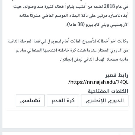
في عام 2018 لضمه من أتلتيك بلباو أخطاء كثيرة منذ وصوله، حيث
أبقاه لامبارد مرتين على دكة البدلاء الموسم الماضي مشركا مكانه
الأرجنتيني ويلي كاباييرو (38 عاما).
وكانت آخر أخطائه الأسبوع الفائت أمام ليفربول في قمة المرحلة الثانية
من الدوري الممتاز عندما شتت كرة خاطئة اقتنصها السنغالي ساديو
مانيه مسجلا الهدف الثاني لبطل إنجلترا.
رابط قصير
https://nn.najah.edu/74QL/
الكلمات المفتاحية
الدوري الإنجليزي
كرة القدم
تشيلسي