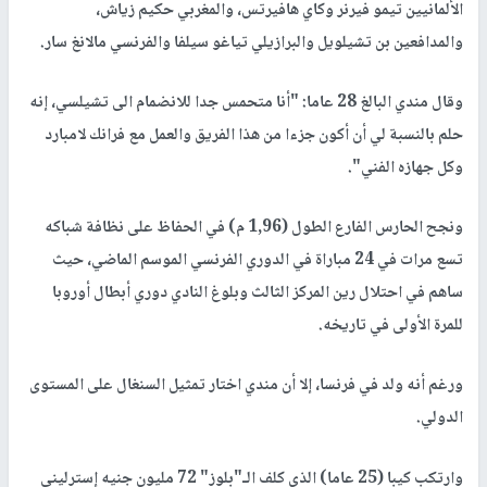
الألمانيين تيمو فيرنر وكاي هافيرتس، والمغربي حكيم زياش،
والمدافعين بن تشيلويل والبرازيلي تياغو سيلفا والفرنسي مالانغ سار.
وقال مندي البالغ 28 عاما: "أنا متحمس جدا للانضمام الى تشيلسي، إنه
حلم بالنسبة لي أن أكون جزءا من هذا الفريق والعمل مع فرانك لامبارد
وكل جهازه الفني".
ونجح الحارس الفارع الطول (1,96 م) في الحفاظ على نظافة شباكه
تسع مرات في 24 مباراة في الدوري الفرنسي الموسم الماضي، حيث
ساهم في احتلال رين المركز الثالث وبلوغ النادي دوري أبطال أوروبا
للمرة الأولى في تاريخه.
ورغم أنه ولد في فرنسا، إلا أن مندي اختار تمثيل السنغال على المستوى
الدولي.
وارتكب كيبا (25 عاما) الذي كلف الـ"بلوز" 72 مليون جنيه إسترليني