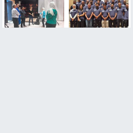
بمشاركة 25 مدرباً.. جامعة النجاح
مركز إعلام النجاح يستضيف وفدًا
تطلق دورة إعداد مدربي كرة
أكاديميًا من جامعة لوليو
القدم المستوى (C)
للتكنولوجيا السويدية
منذ 51 دقيقة
منذ 9 دقيقة
تقارير
" قانون درومي".. بين حق الدفاع عن النفس وواقع
الفلسطينيين تحت الاحتلال
منذ 8 ثواني
تقارير
شهداء بينهم أطفال في غزة.. والاحتلال يصعّد
غاراته ويمنح السكان دقائق للإخلاء
منذ 11 ثانية
تقارير
الإعلام العبري: "معركة مضيق هرمز تستهدف تثبيت
رواية سياسية"
منذ 9 ثواني