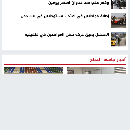
وكفر عقب بعد عدوان استمر يومين
إصابة مواطنين في اعتداء مستوطنين في بيت دجن
الاحتلال يعيق حركة تنقل المواطنين في قلقيلية
أخبار جامعة النجاح
طلبة مساق "مدخل للقانون
جامعة النجاح الوطنية تستضيف
الاجتماعي والتشريعات
منافسات بطولة الراحل مفيد
الاجتماعية"يزورون مركز حماية
اسماعيل لكرة اليد للناشئين
الأسرة
منذ 48 دقيقة
منذ ثانية