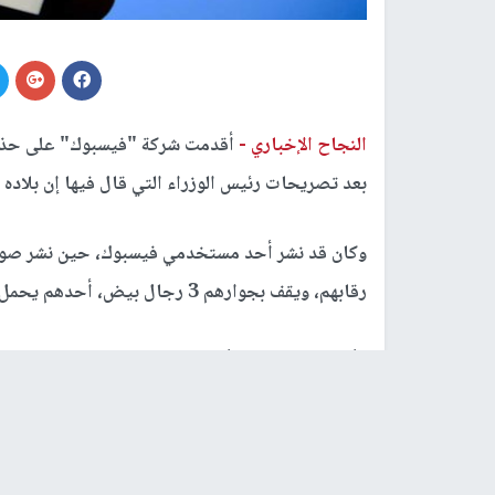
النجاح الإخباري -
أقدمت شركة "فيسبوك" على حذف 
بعد تصريحات رئيس الوزراء التي قال فيها إن بلاده 
وكان قد نشر أحد مستخدمي فيسبوك، حين نشر صورة
رقابهم، ويقف بجوارهم 3 رجال بيض، أحدهم يحمل سلاحا.
حقبة من تاريخ أستراليا، ردا على رئيس الوزراء س
و"قيّد" موقع فيسبوك حساب الرجل، مبررا ذلك بأنها