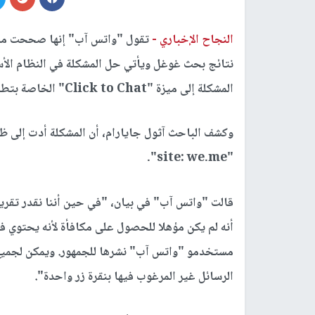
النجاح الإخباري -
تقول "واتس آب" إنها صححت مش
نتائج بحث غوغل ويأتي حل المشكلة في النظام الأسا
المشكلة إلى ميزة "Click to Chat" الخاصة بتطبيق الدردشة.
"site: we.me".
قالت "واتس آب" في بيان، "في حين أننا نقدر تقرير 
مستخدمو "واتس آب" نشرها للجمهور. ويمكن لجمي
الرسائل غير المرغوب فيها بنقرة زر واحدة".