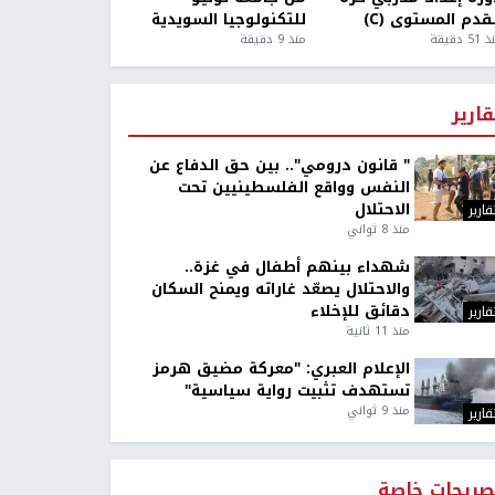
قدم المستوى (C)
للتكنولوجيا السويدية
5 دقيقة
منذ 9 دقيقة
قارير
" قانون درومي".. بين حق الدفاع عن
النفس وواقع الفلسطينيين تحت
الاحتلال
قارير
منذ 8 ثواني
شهداء بينهم أطفال في غزة..
والاحتلال يصعّد غاراته ويمنح السكان
دقائق للإخلاء
قارير
منذ 11 ثانية
الإعلام العبري: "معركة مضيق هرمز
تستهدف تثبيت رواية سياسية"
منذ 9 ثواني
قارير
صريحات خاصة