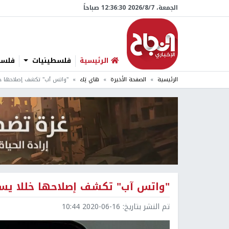
الجمعة، 7/‏8/‏2026 12:36:31 صباحاً
الرئيسية
فلسطينيات
فلسطي
الرئيسية
الصفحة الأخيرة
هاي تِك
"واتس آب" تكشف إصلاحها خل
"واتس آب" تكشف إصلاحها خللا يس
تم النشر بتاريخ:
2020-06-16 10:44