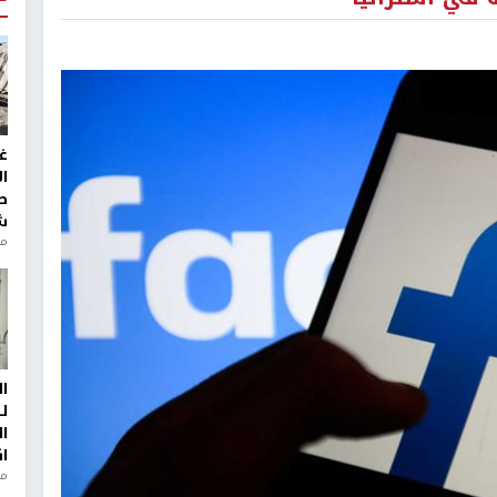
غ
ا
ط
ش
منذ 2
ا
ل
ا
ا
من