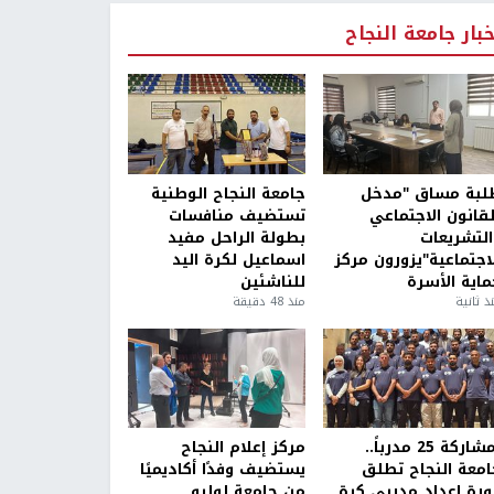
خبار جامعة النجاح
لبة مساق "مدخل
جامعة النجاح الوطنية
لقانون الاجتماعي
تستضيف منافسات
التشريعات
بطولة الراحل مفيد
لاجتماعية"يزورون مركز
اسماعيل لكرة اليد
ماية الأسرة
للناشئين
ذ ثانية
منذ 48 دقيقة
بمشاركة 25 مدرباً..
مركز إعلام النجاح
امعة النجاح تطلق
يستضيف وفدًا أكاديميًا
ورة إعداد مدربي كرة
من جامعة لوليو