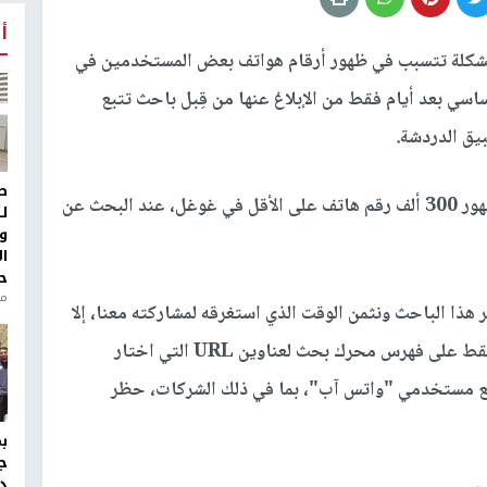
أ
كلة تتسبب في ظهور أرقام هواتف بعض المستخدمين في
سي بعد أيام فقط من الإبلاغ عنها من قِبل باحث تتبع
ط
وكشف الباحث آثول جايارام، أن المشكلة أدت إلى ظهور 300 ألف رقم هاتف على الأقل في غوغل، عند البحث عن
ل
و
ا
ح
من
هذا الباحث ونثمن الوقت الذي استغرقه لمشاركته معنا، إلا
أنه لم يكن مؤهلا للحصول على مكافأة لأنه يحتوي فقط على فهرس محرك بحث لعناوين URL التي اختار
ع مستخدمي "واتس آب"، بما في ذلك الشركات، حظر
ج
د