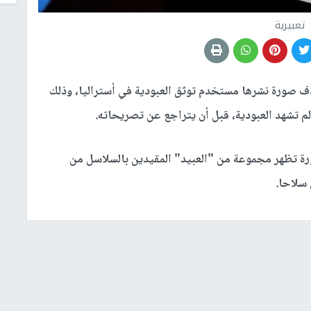
تعبيرية
صورة نشرها مستخدم توثق العبودية في أستراليا، وذلك
لم تشهد العبودية، قبل أن يتراجع عن تصريحاته.
 تظهر مجموعة من "العبيد" المقيدين بالسلاسل من
وأوضح المستخدم أن موقع فيسبوك حذف الصورة التي تعود للفترة ما بين 1890 و1900، والتي نشرها ليوثق
كوت موريسون.
 تحتوي على "عري"، نظرا لأن العبيد لم يكونوا يرتدون