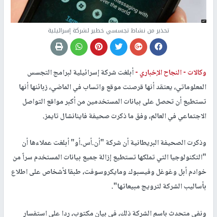
تحذير من نشاط تجسسي خطير لشركة إسرائيلية
وكالات -
النجاح الإخباري -
أبلغت شركة إسرائيلية لبرامج التجسس
المعلوماتي، يعتقد أنها قرصنت موقع واتساب في الماضي، زبائنها أنها
تستطيع أن تحصل على بيانات المستخدمين من أكبر مواقع التواصل
الاجتماعي في العالم، وفق ما ذكرت صحيفة فاينانشال تايمز.
وذكرت الصحيفة البريطانية أن شركة "أن.أس.أو" أبلغت عملاءها أن
"التكنولوجيا التي تملكها تستطيع إزالة جميع بيانات المستخدم سراً من
خوادم أبل وغوغل وفيسبوك ومايكروسوفت، طبقا لأشخاص على اطلاع
بأساليب الشركة لترويج مبيعاتها".
ونفى متحدث باسم الشركة ذلك، في بيان مكتوب، ردا على استفسار