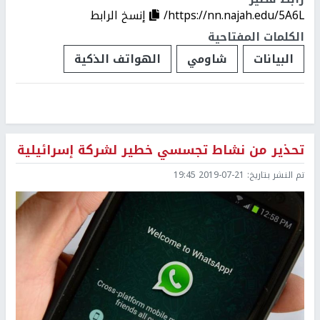
https://nn.najah.edu/5A6L/
إنسخ الرابط
الكلمات المفتاحية
البيانات
شاومي
الهواتف الذكية
تحذير من نشاط تجسسي خطير لشركة إسرائيلية
تم النشر بتاريخ:
2019-07-21 19:45