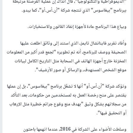
"الديموقراطية والتكنولوجيا"، قال آنذاك إن عملية القرصنة مرتبطة
ببرنامج "بيغاسوس" الذي تنتجه شركة "أن.أس.أو"، كما يبدو.
ويباع هذا البرنامج عادة لأجهزة إنفاذ القانون والاستخبارات.
وأفاد تقرير فاينانشال تايمز، الذي استند إلى وثائق اطلعت عليها
الصحيفة ووصف للبرنامج، أنه تم تطويره "لجمع قدر أكبر من المعلومات
المخزنة خارج أجهزة الهاتف في السحابة مثل التاريخ الكامل لبيانات
موقع الشخص المستهدف، والرسائل أو صور الأرشيف".
وتؤكد شركة "أن.أس.أو" أنها لا تشغّل برنامج "بيغاسوس"، بل إن عملها
يقتصر على منح رخصة العمل به لمستخدمين من حكومات، بعد التأكد
من سجلاتهم بشكل وثيق "بهدف منع وقوع جرائم خطيرة مثل الإرهاب
أو التحقيق فيها".
وسلطت الأضواء على الشركة في 2016، عندما اتهمها باحثون