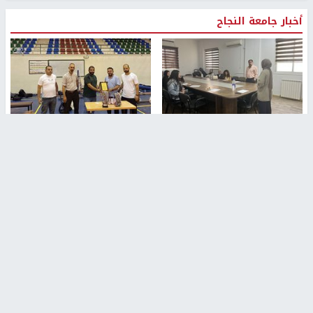
أخبار جامعة النجاح
طلبة مساق "مدخل للقانون
جامعة النجاح الوطنية تستضيف
الاجتماعي والتشريعات
منافسات بطولة الراحل مفيد
الاجتماعية"يزورون مركز حماية
اسماعيل لكرة اليد للناشئين
الأسرة
منذ 48 دقيقة
منذ ثانية
بمشاركة 25 مدرباً.. جامعة النجاح
مركز إعلام النجاح يستضيف وفدًا
تطلق دورة إعداد مدربي كرة
أكاديميًا من جامعة لوليو
القدم المستوى (C)
للتكنولوجيا السويدية