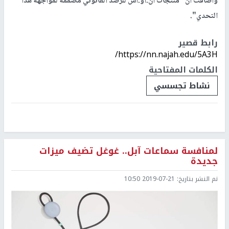
وأضافت أن "منتجات أن.أو.أس للرصد القانوني مصممة لمواجهة هذا
التحدي".
رابط قصير
https://nn.najah.edu/5A3H/
الكلمات المفتاحية
نشاط تجسسي
لمنافسة سماعات آبل.. غوغل تضيف ميزات
جديدة
تم النشر بتاريخ:
2019-07-21 10:50