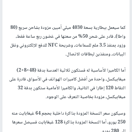
كما سيعمل ببطارية بسعة 4030 ميلي أمبير، مزودة بشاحن سريع (80
واطا)، قادر على شحن 50% من سعتها في غضون ربع ساعة فقط،
وزود بمنفذ 3.5 ملم للسماعات، وشريحة NFC للدفع الإلكتروني ونقل
البيانات، ومنفذين لبطاقات الاتصال.
أما الكاميرا الأساسية له فستكون ثلاثية العدسة بدقة (48+8+2)
ميغابيكسل، واحدة من أفضل كاميرات الهواتف في الأسواق، قادرة على
التقاط 120 إطارا في الثانية، والكاميرا الأمامية ستكون بدقة 32
ميغابيكسل، مزودة بخاصية التعرف على الوجوه.
وسيكون سعر النسخة المزودة بذاكرة داخلية بحجم 64 غيغابايت منه
250 يورو، أما النسخة المزودة بذاكرة 128 غيغابايت فسيصل سعرها
إلى 280 يورو.